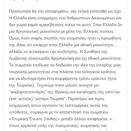
Προσωπικά θα την καταψηφίσω, εάν τελικά κατατεθεί ως έχει.
Η Ελλάδα είναι υπέρμαχος των Ανθρωπίνων Δικαιωμάτων και
δεν χωρεί καμία αμφισβήτηση πάνω σε αυτό. Στην Ελλάδα ζει
μία θρησκευτική μειονότητα με μέλη της Έλληνες πολίτες.
Όμως όταν σαφής σκοπός του σωματείου ήταν η προώθηση
της ιδέας ότι υπάρχει στην Ελλάδα μια εθνική μειονότητα…
αλλάζει το αντικείμενο της συζήτησης. Η Συνθήκη της
Λωζάννης αναγνωρίζει θρησκευτική και όχι εθνική μειονότητα.
Το σωματείο επιδίωκε να διαδώσει την ιδέα της ύπαρξης μιας
τουρκικής μειονότητας στα πλαίσια του ελληνικού κράτους
και να εξυπηρετήσει έτσι συμφέροντα τρίτου κράτους (ήτοι
της Τουρκίας). Ξεχνούμε ποιοι μιλούν ανοιχτά για
“ανεξαρτητοποίηση” της Θράκης και κατάληψής της από την
(κατ’ αυτούς) “μητέρα Τουρκία”; Περαιτέρω και προς
ενημέρωση όσων αγνοούν τις λεπτομέρειες αυτής της
υπόθεσης, σύμφωνα με το καταστατικό του σωματίου
«Τουρκική Ένωση Ξάνθης» μεταξύ άλλων αναφέρεται: «…
όπως εργαστεί υπέρ της πνευματικής, σωματικής και