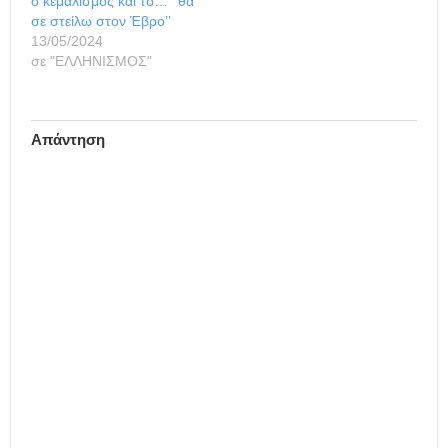
ο κεμαλισμός και το… ‘’θα
Σεπτεμβρίου 2014), που
σε στείλω στον Έβρο’’
ορίζει πρόστιμο και ποινή
13/05/2024
φυλάκισης σε…
σε "ΕΛΛΗΝΙΣΜΟΣ"
Απάντηση