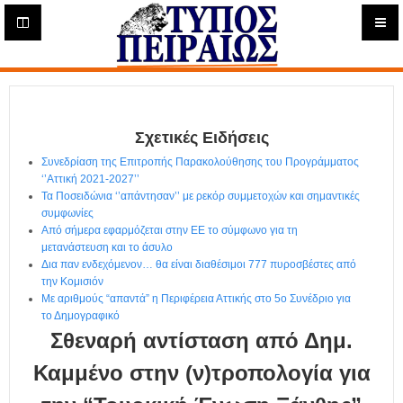
Η
μ
ε
Τύπος
ρ
ή
Πειραιώς - Ενημέρωση
σ
ι
Σχετικές Ειδήσεις
α
Δ
Συνεδρίαση της Επιτροπής Παρακολούθησης του Προγράμματος
ι
‘’Αττική 2021-2027’’
α
Τα Ποσειδώνια ‘’απάντησαν’’ με ρεκόρ συμμετοχών και σημαντικές
δ
συμφωνίες
Από σήμερα εφαρμόζεται στην ΕΕ το σύμφωνο για τη
ι
μετανάστευση και το άσυλο
κ
Δια παν ενδεχόμενον… θα είναι διαθέσιμοι 777 πυροσβέστες από
τ
την Κομισιόν
υ
Με αριθμούς “απαντά” η Περιφέρεια Αττικής στο 5ο Συνέδριο για
α
το Δημογραφικό
κ
Σθεναρή αντίσταση από Δημ.
ή
Ε
Καμμένο στην (ν)τροπολογία για
φ