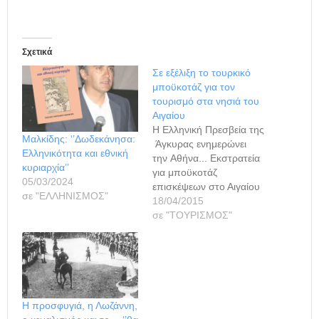
Σχετικά
Σε εξέλιξη το τουρκικό
μποϋκοτάζ για τον
τουρισμό στα νησιά του
Αιγαίου
Η Ελληνική Πρεσβεία της
Μαλκίδης: ‘’Δωδεκάνησα:
Άγκυρας ενημερώνει
Ελληνικότητα και εθνική
την Αθήνα... Εκστρατεία
κυριαρχία’’
για μποϋκοτάζ
05/03/2024
επισκέψεων στο Αιγαίου
σε "ΕΛΛΗΝΙΣΜΟΣ"
ξεκίνησε στην Τουρκία,
18/04/2015
από ομάδα βουλευτών,
σε "ΤΟΥΡΙΣΜΟΣ"
φορέων και πολιτών με
σύνθημα «Μην πηγαίνετε
στα ελληνικά νησιά». Ως
λόγος του μποϋκοτάζ
προσάπτεται η θέσπιση
διάταξης του Ελληνικού
Η προσφυγιά, η Λωζάννη,
Κοινοβουλίου (9