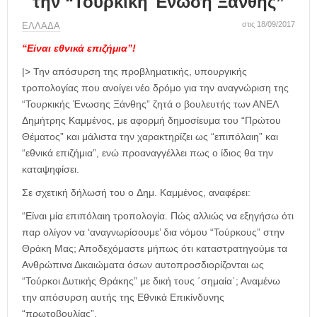
την “Τουρκική Ένωση Ξάνθης”
η
μ
στις 18/09/2017
ΕΛΛΑΔΑ
ε
ρ
“Είναι εθνικά επιζήμια”!
ί
|> Την απόσυρση της προβληματικής, υπουργικής
δ
τροπολογίας που ανοίγει νέο δρόμο για την αναγνώριση της
α
“Τουρκικής Ένωσης Ξάνθης” ζητά ο βουλευτής των ΑΝΕΛ
Δημήτρης Καμμένος, με αφορμή δημοσίευμα του “Πρώτου
Θέματος” και μάλιστα την χαρακτηρίζει ως “επιπόλαιη” και
“εθνικά επιζήμια”, ενώ προαναγγέλλει πως ο ίδιος θα την
καταψηφίσει.
Σε σχετική δήλωσή του ο Δημ. Καμμένος, αναφέρει:
“Είναι μία επιπόλαιη τροπολογία. Πώς αλλιώς να εξηγήσω ότι
παρ ολίγον να ‘αναγνωρίσουμε’ δια νόμου “Τούρκους” στην
Θράκη Μας; Αποδεχόμαστε μήπως ότι καταστρατηγούμε τα
Ανθρώπινα Δικαιώματα όσων αυτοπροσδιορίζονται ως
“Τούρκοι Δυτικής Θράκης” με δική τους ΄σημαία΄; Αναμένω
την απόσυρση αυτής της Εθνικά Επικίνδυνης
“πρωτοβουλίας”.