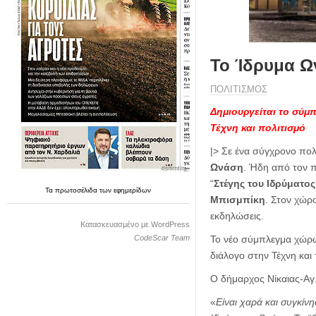
η
μ
ε
ρ
ί
Το Ίδρυμα Ων
δ
α
ΠΟΛΙΤΙΣΜΟΣ
Δημιουργείται το σύμπ
Τέχνη και πολιτισμό
|> Σε ένα σύγχρονο πολ
Ωνάση
. Ήδη από τον 
“
Στέγης του Ιδρύματο
Τα
πρωτοσέλιδα
των
εφημερίδων
Μπισμπίκη
. Στον χώρο
εκδηλώσεις.
Κατασκευασμένο με WordPress
CodeScar Team
Το νέο σύμπλεγμα χώρ
διάλογο στην Τέχνη και 
Ο δήμαρχος Νίκαιας-Αγ.
«
Είναι χαρά και συγκίν