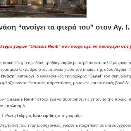
άση “ανοίγει τα φτερά του” στον Αγ. Ι.
λεγμα χώρων “Onassis Renti” που στόχο έχει να προσφέρει στις γε
ιτιστικό κέντρο υψηλών προδιαγραφών μετατρέπει ένα παλιό μηχανουρ
περασμένο Οκτώβριο στον υπόγειο χώρο του κτιρίου της οδού Λεγάκη 
ς Ωνάση
” λειτουργεί ο εναλλακτικός τεχνοχώρος “
Cartel
” του σκηνοθέτη
 φιλοξενούνται θεατρικές παραστάσεις, μουσικές και ποιητικές βραδιές, 
ων “
Onassis Renti
” στόχο έχει να αξιοποιήσει τις γειτονιές της πόλης,
τον πολιτισμό.
 Ι. Ρέντη Γιώργος
Ιωακειμίδης
υπογραμμίζει:
ηση μεγάλη που ένας βιομηχανικός χώρος μετατρέπεται σε υπερσύγχρονο