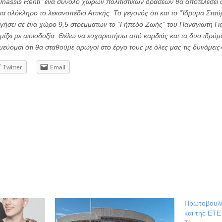
nassis Renti” ένα σύνολο χώρων πολιτιστικών δράσεων θα αποτελέσει 
ια ολόκληρο το λεκανοπέδιο Αττικής. Το γεγονός ότι και το “Ίδρυμα Στα
ργήσει σε ένα χώρο 9,5 στρεμμάτων το “Γήπεδο Ζωής” του Παναγιώτη Για
εμίζει με αισιοδοξία. Θέλω να ευχαριστήσω από καρδιάς και τα δυο ιδρύμ
μεύομαι ότι θα σταθούμε αρωγοί στο έργο τους με όλες μας τις δυνάμεις
Twitter
Email
Πρωτοβουλί
και της ΕΤΕ