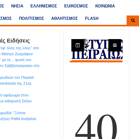
ΟΣ
ΝΗΣΙΑ
ΕΛΛΗΝΙΣΜΟΣ
ΕU/ΚΟΣΜΟΣ
ΚΟΙΝΩΝΙΑ
ΙΣΜΟΣ
ΠΟΛΙΤΙΣΜΟΣ
ΑΘΛΗΤΙΣΜΟΣ
FLASH
ές Ειδήσεις
εφ’ όλης της ύλης’’ στο
κό Θέατρο Ζωγράφου
’’ με τη… φωνή του
το Σαββατοκύριακο στα
ρωδιών του Πειραιά
 πανδαισία της 21ης
ικό αφιέρωμα στον
μο κιθαριστή Στέλιο
ωμωδία ‘’Ξύπνα
ημήτρη Ψαθά ανεβαίνει