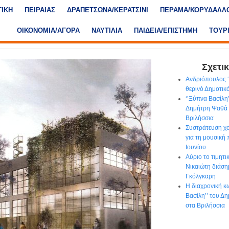
ΤΙΚΗ
ΠΕΙΡΑΙΑΣ
ΔΡΑΠΕΤΣΩΝΑ/ΚΕΡΑΤΣΙΝΙ
ΠΕΡΑΜΑ/ΚΟΡΥΔΑΛΛ
ΟΙΚΟΝΟΜΙΑ/ΑΓΟΡΑ
ΝΑΥΤΙΛΙΑ
ΠΑΙΔΕΙΑ/ΕΠΙΣΤΗΜΗ
ΤΟΥΡ
Σχετικ
Ανδριόπουλος ‘’
θερινό Δημοτι
‘’Ξύπνα Βασίλη
Δημήτρη Ψαθά 
Βριλήσσια
Συστράτευση χο
για τη μουσική
Ιουνίου
Αύριο το τιμητ
Νικαιώτη διάση
Γκόλγκαρη
Η διαχρονική κ
Βασίλη’’ του Δ
στα Βριλήσσια