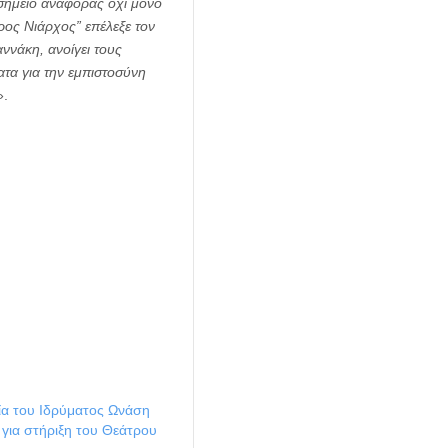
σημείο αναφοράς όχι μόνο
ύρος Νιάρχος” επέλεξε τον
ννάκη, ανοίγει τους
ατα για την εμπιστοσύνη
».
α του Ιδρύματος Ωνάση
 για στήριξη του Θεάτρου