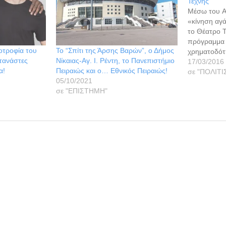
Τέχνης
Μέσω του 
«κίνηση αγ
το Θέατρο 
πρόγραμμα 
οτροφία του
Το “Σπίτι της Άρσης Βαρών”, ο Δήμος
χρηματοδό
τανάστες
Νίκαιας-Αγ. Ι. Ρέντη, το Πανεπιστήμιο
Εθνικής Τρ
17/03/2016
α!
Πειραιώς και ο… Εθνικός Πειραιώς!
φυσικά και
σε "ΠΟΛΙΤ
05/10/2021
να συνδράμο
σε "ΕΠΙΣΤΗΜΗ"
επισκευής κ
των υποδομ
που διαθέτε
Υπογείου…