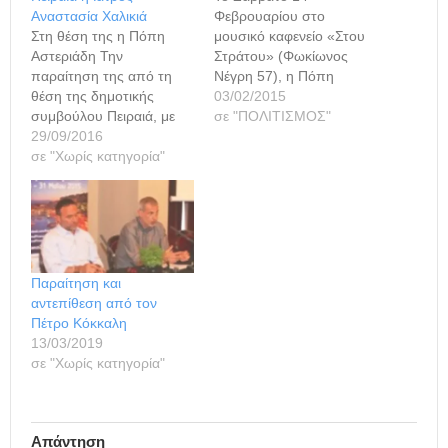
Αναστασία Χαλικιά
Φεβρουαρίου στο
Στη θέση της η Πόπη
μουσικό καφενείο «Στου
Αστεριάδη Την
Στράτου» (Φωκίωνος
παραίτηση της από τη
Νέγρη 57), η Πόπη
θέση της δημοτικής
Αστεριάδη με τον Γιώργο
03/02/2015
συμβούλου Πειραιά, με
Δανέζη, θα
σε "ΠΟΛΙΤΙΣΜΟΣ"
τον συνδυασμό της
29/09/2016
πραγματοποιήσουν ένα
διοικούσας παράταξης
σε "Χωρίς κατηγορία"
μουσικό ταξίδι, προς τιμή
"Πειραιάς-Νικητής",
του Αγίου Βαλεντίνου! Με
υπέβαλε σήμερα η
τραγούδια των μπουάτ,
ιατρός Αναστασία
όπως "Στου
Χαλικιά. Σε επιστολή της
Φιλοπάππου", "Μια
προς τον δήμαρχο
αγάπη για το καλοκαίρι",
Πειραιά, η κυρία Χαλικιά,
"Σκληρό μου αγόρι" κ.ά.
Παραίτηση και
τονίζει πως οι
θα προσπαθήσουν να
αντεπίθεση από τον
ανειλημμένες
ξαναζωντανέψουν
Πέτρο Κόκκαλη
επαγγελματικές της
στιγμές…
13/03/2019
υποχρεώσεις και το
σε "Χωρίς κατηγορία"
βεβαρημένο της
πρόγραμμα…
Απάντηση