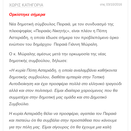
η
στις 03/10/2016
ΧΩΡΊΣ ΚΑΤΗΓΟΡΊΑ
μ
ε
Ορκίστηκε σήμερα
ρ
Νέα δημοτική σύμβουλος Πειραιά, με τον συνδυασμό της
ί
δ
πλειοψηφίας «Πειραιάς-Νικητής», είναι πλέον η Πόπη
α
Αστεριάδη, η οποία έδωσε σήμερα τον προβλεπόμενο όρκο
ενώπιον του δημάρχου Πειραιά Γιάννη Μώραλη.
Ο κ. Μώραλης αμέσως μετά την ορκωμοσία της νέας
δημοτικής συμβούλου, δήλωσε:
«
Η κυρία Πόπη Αστεριάδη, η οποία αναλαμβάνει καθήκοντα
δημοτικής συμβούλου, διαθέτει εμπειρία στην Τοπική
Αυτοδιοίκηση και έχει προσφέρει πολλά στο ελληνικό τραγούδι
αλλά και στον πολιτισμό. Είμαι ιδιαίτερα χαρούμενος που θα
συμμετέχει στην δημοτική μας ομάδα και στο Δημοτικό
Συμβούλιο.
Η κυρία Αστεριάδη θέλει να προσφέρει, αγαπάει τον Πειραιά
και πιστεύω ότι θα συμβάλει στην προσπάθεια που κάνουμε
για την πόλη μας. Είμαι σίγουρος ότι θα έχουμε μια καλή