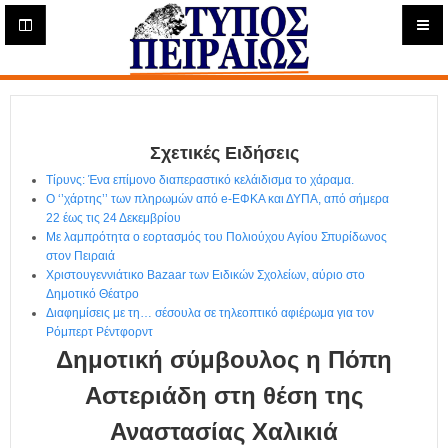
Η
μ
ε
Τύπος
ρ
ή
Πειραιώς - Ενημέρωση
σ
ι
Σχετικές Ειδήσεις
α
Δ
Τίρυνς: Ένα επίμονο διαπεραστικό κελάιδισμα το χάραμα.
ι
Ο ‘’χάρτης’’ των πληρωμών από e-ΕΦΚΑ και ΔΥΠΑ, από σήμερα
α
22 έως τις 24 Δεκεμβρίου
δ
Με λαμπρότητα ο εορτασμός του Πολιούχου Αγίου Σπυρίδωνος
στον Πειραιά
ι
Χριστουγεννιάτικο Bazaar των Ειδικών Σχολείων, αύριο στο
κ
Δημοτικό Θέατρο
τ
Διαφημίσεις με τη… σέσουλα σε τηλεοπτικό αφιέρωμα για τον
υ
Ρόμπερτ Ρέντφορντ
α
Δημοτική σύμβουλος η Πόπη
κ
ή
Αστεριάδη στη θέση της
Ε
Αναστασίας Χαλικιά
φ