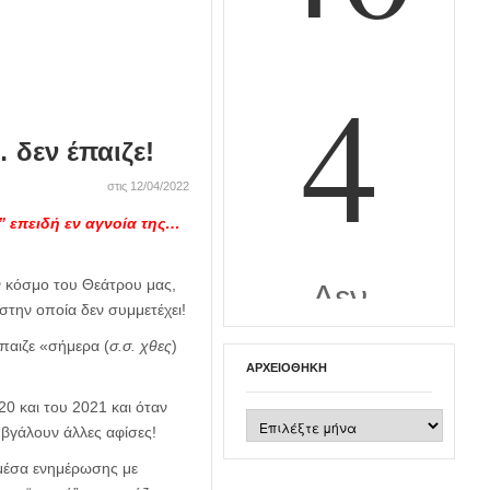
 δεν έπαιζε!
στις 12/04/2022
” επειδή εν αγνοία της…
ον κόσμο του Θεάτρου μας,
στην οποία δεν συμμετέχει!
παιζε «σήμερα (
σ.σ. χθες
)
ΑΡΧΕΙΟΘΉΚΗ
20 και του 2021 και όταν
Αρχειοθήκη
 βγάλουν άλλες αφίσες!
 μέσα ενημέρωσης με