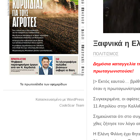
η
μ
ε
ρ
ί
δ
α
Ξαφνικά η Ελ
ΠΟΛΙΤΙΣΜΟΣ
Δημόσια καταγγελία τ
πρωταγωνιστούσε!
|> Εκτός εαυτού… βρέ
Τα
πρωτοσέλιδα
των
εφημερίδων
όταν η πρωταγωνίστρια,
Συγκεκριμένα, οι αφίσε
Κατασκευασμένο με WordPress
CodeScar Team
11 Απριλίου στην Καλλιθ
Σημειώνεται ότι στο συ
χθες ζήτησε τον λόγο α
Η Ελένη Φιλίνη έχει θη