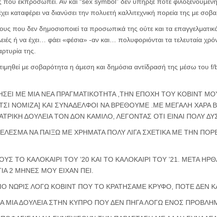
ς που εκπροσωπεί. Αν και “sex symbol” δεν υπήρξε ποτέ φιλοξενούμενη
έχει καταφέρει να διανύσει την πολυετή καλλιτεχνική πορεία της με σοβ
υς που δεν δημοσιοποιεί τα προσωπικά της ούτε και τα επαγγελματικά 
ειές ή να έχει… φάει «φέσια» -αν και… πολυφοριόνται τα τελευταία χρόν
ρτυρία της.
εκτιμηθεί με σοβαρότητα η άμεση και δημόσια αντίδρασή της μέσω του f/
ΣΕΙ ΜΕ ΜΙΑ ΝΕΑ ΠΡΑΓΜΑΤΙΚΟΤΗΤΑ ,ΤΗΝ ΕΠΟΧΗ ΤΟΥ ΚΟΒΙΝΤ ΜΟ
[ΕΤΣΙ ΝΟΜΙΖΑ] ΚΑΙ ΣΥΝΑΔΕΛΦΟΙ ΝΑ ΒΡΕΘΟΥΜΕ .ΜΕ ΜΕΓΑΛΗ ΧΑΡΑ
ΕΑΤΡΙΚΗ ΔΟΥΛΕΙΑ ΤΟΝ ΔΟΝ ΚΑΜΙΛΟ, ΛΕΓΟΝΤΑΣ ΟΤΙ ΕΙΝΑΙ ΠΟΛΥ Δ
ΛΕΣΜΑ ΝΑ ΠΑΙΞΩ ΜΕ ΧΡΗΜΑΤΑ ΠΟΛΥ ΛΙΓΑ ΣΧΕΤΙΚΑ ΜΕ ΤΗΝ ΠΟΡΕΙ
ΥΣ ΤΟ ΚΑΛΟΚΑΙΡΙ ΤΟΥ ’20 ΚΑΙ ΤΟ ΚΑΛΟΚΑΙΡΙ ΤΟΥ ’21. ΜΕΤΑ Η
ΙΑ 2 ΜΗΝΕΣ ΜΟΥ ΕΙΧΑΝ ΠΕΙ.
ΙΟ ΝΩΡΙΣ ΛΟΓΩ ΚΟΒΙΝΤ ΠΟΥ ΤΟ ΚΡΑΤΗΣΑΜΕ ΚΡΥΦΟ, ΠΟΤΕ ΔΕΝ ΚΑ
ΓΙΑ ΜΙΑ ΔΟΥΛΕΙΑ ΣΤΗΝ ΚΥΠΡΟ ΠΟΥ ΔΕΝ ΠΗΓΑ ΛΟΓΩ ΕΝΟΣ ΠΡΟΒΛ