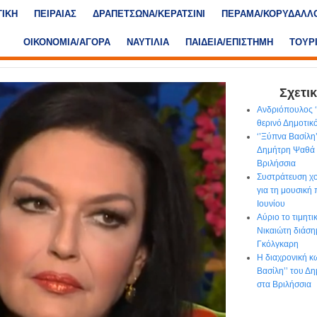
ΤΙΚΗ
ΠΕΙΡΑΙΑΣ
ΔΡΑΠΕΤΣΩΝΑ/ΚΕΡΑΤΣΙΝΙ
ΠΕΡΑΜΑ/ΚΟΡΥΔΑΛΛ
ΟΙΚΟΝΟΜΙΑ/ΑΓΟΡΑ
ΝΑΥΤΙΛΙΑ
ΠΑΙΔΕΙΑ/ΕΠΙΣΤΗΜΗ
ΤΟΥΡ
Σχετικ
Ανδριόπουλος ‘’
θερινό Δημοτι
‘’Ξύπνα Βασίλη
Δημήτρη Ψαθά 
Βριλήσσια
Συστράτευση χο
για τη μουσική
Ιουνίου
Αύριο το τιμητ
Νικαιώτη διάση
Γκόλγκαρη
Η διαχρονική κ
Βασίλη’’ του Δ
στα Βριλήσσια