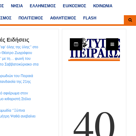
ΟΣ
ΝΗΣΙΑ
ΕΛΛΗΝΙΣΜΟΣ
ΕU/ΚΟΣΜΟΣ
ΚΟΙΝΩΝΙΑ
ΙΣΜΟΣ
ΠΟΛΙΤΙΣΜΟΣ
ΑΘΛΗΤΙΣΜΟΣ
FLASH
ές Ειδήσεις
εφ’ όλης της ύλης’’ στο
κό Θέατρο Ζωγράφου
’’ με τη… φωνή του
το Σαββατοκύριακο στα
ρωδιών του Πειραιά
 πανδαισία της 21ης
ικό αφιέρωμα στον
μο κιθαριστή Στέλιο
ωμωδία ‘’Ξύπνα
ημήτρη Ψαθά ανεβαίνει