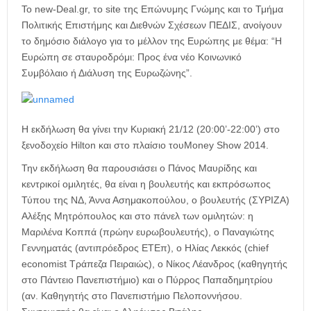
η
Το new-Deal.gr, το site της Επώνυμης Γνώμης και το Τμήμα
μ
Πολιτικής Επιστήμης και Διεθνών Σχέσεων ΠΕΔΙΣ, ανοίγουν
ε
το δημόσιο διάλογο για το μέλλον της Ευρώπης με θέμα: “Η
ρ
Ευρώπη σε σταυροδρόμι: Προς ένα νέο Κοινωνικό
ί
δ
Συμβόλαιο ή Διάλυση της Ευρωζώνης”.
α
Η εκδήλωση θα γίνει την Κυριακή 21/12 (20:00’-22:00’) στο
ξενοδοχείο Hilton και στο πλαίσιο τουMoney Show 2014.
Την εκδήλωση θα παρουσιάσει ο Πάνος Μαυρίδης και
κεντρικοί ομιλητές, θα είναι η βουλευτής και εκπρόσωπος
Τύπου της ΝΔ, Άννα Ασημακοπούλου, ο βουλευτής (ΣΥΡΙΖΑ)
Αλέξης Μητρόπουλος και στο πάνελ των ομιλητών: η
Μαριλένα Κοππά (πρώην ευρωβουλευτής), ο Παναγιώτης
Γεννηματάς (αντιπρόεδρος ΕΤΕπ), ο Ηλίας Λεκκός (chief
economist Τράπεζα Πειραιώς), ο Νίκος Λέανδρος (καθηγητής
στο Πάντειο Πανεπιστήμιο) και ο Πύρρος Παπαδημητρίου
(αν. Καθηγητής στο Πανεπιστήμιο Πελοποννήσου.