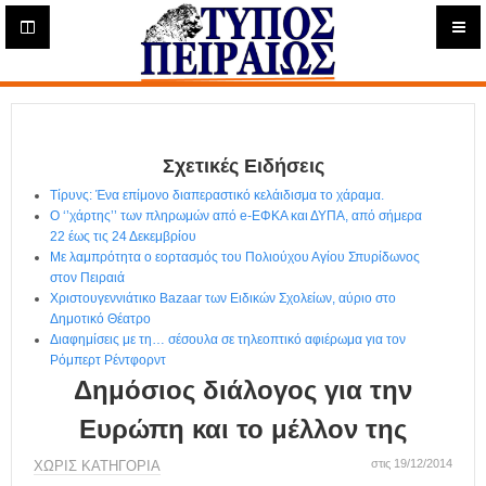
Η
μ
ε
Τύπος
ρ
ή
Πειραιώς - Ενημέρωση
σ
ι
Σχετικές Ειδήσεις
α
Δ
Τίρυνς: Ένα επίμονο διαπεραστικό κελάιδισμα το χάραμα.
ι
Ο ‘’χάρτης’’ των πληρωμών από e-ΕΦΚΑ και ΔΥΠΑ, από σήμερα
α
22 έως τις 24 Δεκεμβρίου
δ
Με λαμπρότητα ο εορτασμός του Πολιούχου Αγίου Σπυρίδωνος
στον Πειραιά
ι
Χριστουγεννιάτικο Bazaar των Ειδικών Σχολείων, αύριο στο
κ
Δημοτικό Θέατρο
τ
Διαφημίσεις με τη… σέσουλα σε τηλεοπτικό αφιέρωμα για τον
υ
Ρόμπερτ Ρέντφορντ
α
Δημόσιος διάλογος για την
κ
ή
Ευρώπη και το μέλλον της
Ε
φ
στις 19/12/2014
ΧΩΡΊΣ ΚΑΤΗΓΟΡΊΑ