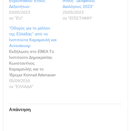
Ευρωπαϊκού Έτους
στους “Δελφικούς
Δεξιοτήτων
Διαλόγους 2023”
03/05/2023
25/05/2023
σε "ΕU"
σε "ΕΠΙΣΤΗΜΗ"
“Οδηγός για το μέλλον
της Ελλάδας” από τα
Ινστιτούτα Καραμανλή και
Αντενάουερ
Εκδήλωση στο ΕΒΕΑ Tο
Ινστιτούτο Δημοκρατίας
Κωνσταντίνος
Καραμανλής και το
Ίδρυμα Konrad Adenauer
συνδιοργανώνουν
05/09/2016
εκδήλωση με θέμα «Οι
σε "ΕΛΛΑΔΑ"
βέλτιστες ευρωπαϊκές
πρακτικές, οδηγός για το
μέλλον της Ελλάδας».
Απάντηση
Στην εκδήλωση που θα
πραγματοποιηθεί την
Πέμπτη 8 Σεπτεμβρίου
(14:00) στο Εμπορικό και