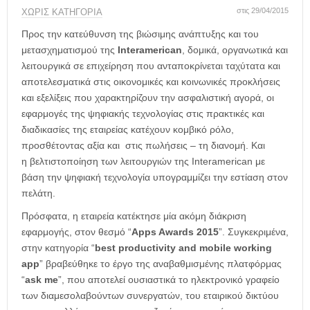
η
στις 29/04/2015
ΧΩΡΊΣ ΚΑΤΗΓΟΡΊΑ
μ
ε
Προς την κατεύθυνση της βιώσιμης ανάπτυξης και του
ρ
μετασχηματισμού της
Interamerican
, δομικά, οργανωτικά και
ί
λειτουργικά σε επιχείρηση που ανταποκρίνεται ταχύτατα και
δ
αποτελεσματικά στις οικονομικές και κοινωνικές προκλήσεις
α
και εξελίξεις που χαρακτηρίζουν την ασφαλιστική αγορά, οι
εφαρμογές της ψηφιακής τεχνολογίας στις πρακτικές και
διαδικασίες της εταιρείας κατέχουν κομβικό ρόλο,
προσθέτοντας αξία και στις πωλήσεις – τη διανομή. Και
η βελτιστοποίηση των λειτουργιών της Interamerican με
βάση την ψηφιακή τεχνολογία υπογραμμίζει την εστίαση στον
πελάτη.
Πρόσφατα, η εταιρεία κατέκτησε μία ακόμη διάκριση
εφαρμογής, στον θεσμό “
Apps Awards 2015
”. Συγκεκριμένα,
στην κατηγορία “
best productivity and mobile working
app
” βραβεύθηκε το έργο της αναβαθμισμένης πλατφόρμας
“
ask me
”, που αποτελεί ουσιαστικά το ηλεκτρονικό γραφείο
των διαμεσολαβούντων συνεργατών, του εταιρικού δικτύου