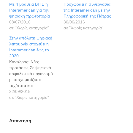
Με 4 βραβεία ΒΙΤΕ η
Προχωράει η συνεργασία
Interamerican για την
της Interamerican με την
ψηφιακή πρωτοπορία
Πληροφορική της Πάτρας
08/07/2016
30/06/2016
σε "Χωρίς κατηγορία"
σε "Χωρίς κατηγορία"
Στην απόλυτη ψηφιακή
λειτουργία στοχεύει η
Interamerican έως το
2020
Καντώρος: Νέες
προτάσεις Σε ψηφιακό
ασφαλιστικό οργανισμό
μετασχηματίζεται
ταχύτατα και
εντυπωσιακά, κατά την
22/09/2015
τελευταία
σε "Χωρίς κατηγορία"
πενταετία, η Interamerica
n, με γνώμονα την
καινοτομία και την
Απάντηση
αντίληψη ότι ο έλεγχος
του κόστους και η