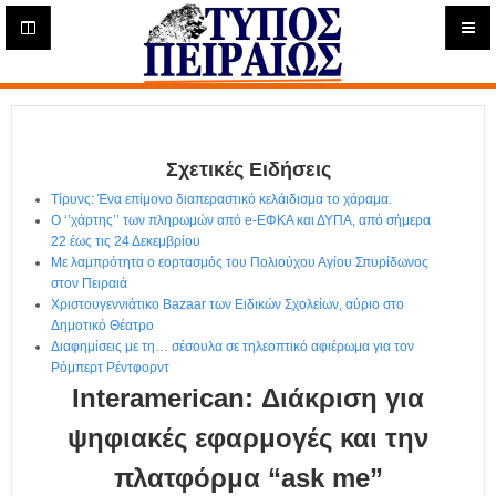
Η
μ
ε
Τύπος
ρ
ή
Πειραιώς - Ενημέρωση
σ
ι
Σχετικές Ειδήσεις
α
Δ
Τίρυνς: Ένα επίμονο διαπεραστικό κελάιδισμα το χάραμα.
ι
Ο ‘’χάρτης’’ των πληρωμών από e-ΕΦΚΑ και ΔΥΠΑ, από σήμερα
α
22 έως τις 24 Δεκεμβρίου
δ
Με λαμπρότητα ο εορτασμός του Πολιούχου Αγίου Σπυρίδωνος
στον Πειραιά
ι
Χριστουγεννιάτικο Bazaar των Ειδικών Σχολείων, αύριο στο
κ
Δημοτικό Θέατρο
τ
Διαφημίσεις με τη… σέσουλα σε τηλεοπτικό αφιέρωμα για τον
υ
Ρόμπερτ Ρέντφορντ
α
Interamerican: Διάκριση για
κ
ή
ψηφιακές εφαρμογές και την
Ε
πλατφόρμα “ask me”
φ