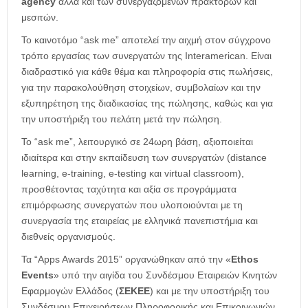
agency
αλλά και των συνεργαζομένων πρακτόρων και
μεσιτών.
Το καινοτόμο “ask me” αποτελεί την αιχμή στον σύγχρονο
τρόπο εργασίας των συνεργατών της Interamerican. Είναι
διαδραστικό για κάθε θέμα και πληροφορία στις πωλήσεις,
για την παρακολούθηση στοιχείων, συμβολαίων και την
εξυπηρέτηση της διαδικασίας της πώλησης, καθώς και για
την υποστήριξη του πελάτη μετά την πώληση.
Το “ask me”, λειτουργικό σε 24ωρη βάση, αξιοποιείται
ιδιαίτερα και στην εκπαίδευση των συνεργατών (distance
learning, e-training, e-testing και virtual classroom),
προσθέτοντας ταχύτητα και αξία σε προγράμματα
επιμόρφωσης συνεργατών που υλοποιούνται με τη
συνεργασία της εταιρείας με ελληνικά πανεπιστήμια και
διεθνείς οργανισμούς.
Τα “Apps Awards 2015” οργανώθηκαν από την «
Ethos
Events
» υπό την αιγίδα του Συνδέσμου Εταιρειών Κινητών
Εφαρμογών Ελλάδος (
ΣΕΚΕΕ
) και με την υποστήριξη του
Συνδέσμου Επιχειρήσεων Πληροφορικής και Επικοινωνιών