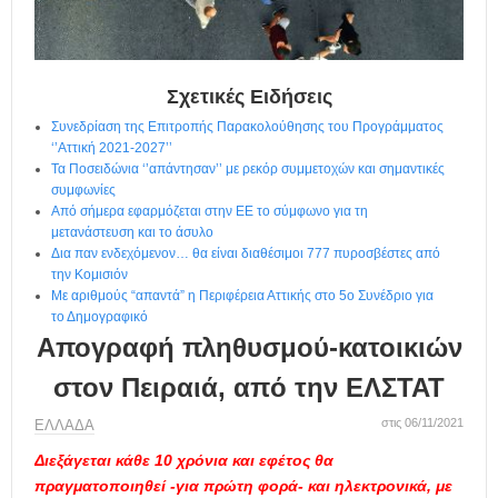
η
μ
ε
ρ
ί
Σχετικές Ειδήσεις
δ
Συνεδρίαση της Επιτροπής Παρακολούθησης του Προγράμματος
α
‘’Αττική 2021-2027’’
Τα Ποσειδώνια ‘’απάντησαν’’ με ρεκόρ συμμετοχών και σημαντικές
συμφωνίες
Από σήμερα εφαρμόζεται στην ΕΕ το σύμφωνο για τη
μετανάστευση και το άσυλο
Δια παν ενδεχόμενον… θα είναι διαθέσιμοι 777 πυροσβέστες από
την Κομισιόν
Με αριθμούς “απαντά” η Περιφέρεια Αττικής στο 5ο Συνέδριο για
το Δημογραφικό
Απογραφή πληθυσμού-κατοικιών
στον Πειραιά, από την ΕΛΣΤΑΤ
στις 06/11/2021
ΕΛΛΑΔΑ
Διεξάγεται κάθε 10 χρόνια και εφέτος
θα
πραγματοποιηθεί -για πρώτη φορά-
και ηλεκτρονικά, με