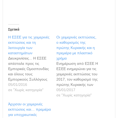
Σχετικά
Η ΕΣΕΕ για τις χειμερινές
Οι χειμερινές εκπτώσεις,
εκπτώσεις και τη
ο καθορισμός της
λειτουργία των
πρώτης Κυριακής και η
καταστημάτων
πρεμιέρα με πλαστικό
Διευκρινίσεις... Η ΕΣΕΕ
χρήμα
απέστειλε προς τις
Ενημέρωση από ΕΣΕΕ Η
Εμπορικές Ομοσπονδίες
ΕΣΕΕ ενημερώνει για τις
και όλους τους
χειμερινές εκπτώσεις του
Εμπορικούς Συλλόγους
2017, τον καθορισμό της
της χώρας, εγκύκλιο με
05/01/2016
πρώτης Κυριακής των
οδηγίες και διευκρινίσεις,
σε "Χωρίς κατηγορία"
εκπτώσεων και τη νέα
05/01/2017
για την έναρξη των
υποχρέωση των
σε "Χωρίς κατηγορία"
χειμερινών εκπτώσεων
εμπορικών
Άρχισαν οι χειμερινές
όσο και για τη λειτουργία
καταστημάτων για
εκπτώσεις και… πρεμιέρα
των καταστημάτων την
αποδοχή μέσων
για υποχρεωτικές
πρώτη Κυριακή των
πληρωμής με κάρτα.