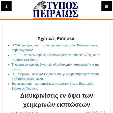
Η
μ
ε
Τύπος
ρ
ή
Πειραιώς - Ενημέρωση
σ
ι
Σχετικές Ειδήσεις
α
Δ
Η Φολέγανδρος, τα… άτιμα αγγούρια της και ο ‘’Κουτόφραγκος’’
ι
δημοσιογράφος
α
ΕΣΕΕ: Τι να περιλαμβάνει μία στοχευμένη νομοθετική λύση, για τα
δ
πυρόπληκτα δάνεια
Τι πρέπει να περιλαμβάνει μία ολοκληρωμένη στρατηγική για την
ι
αγορά,
κ
Ο Εμπορικός Σύλλογος Πειραιώς συμφωνεί με επιβολή το τέλους
τ
από τρίτες χώρες, αλλά…
υ
Τον περιορισμό των τραπεζικών χρεώσεων ζητά ο Εμπορικός
α
Σύλλογος Πειραιώς
κ
Διευκρινίσεις εν όψει των
ή
Ε
χειμερινών εκπτώσεων
φ
στις 09/01/2015