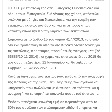
η
ΟΙΚΟΝΟΜΙΑ/ΑΓΟΡΑ
μ
Η ΕΣΕΕ με επιστολή της στις Εμπορικές Ομοσπονδίες και
ε
όλους τους Εμπορικούς Συλλόγους της χώρας, απέστειλε
ρ
εγκύκλιο με οδηγίες και διευκρινίσεις, για την έναρξη των
ί
χειμερινών εκπτώσεων όσο και για τη λειτουργία των
δ
καταστημάτων την πρώτη Κυριακή των εκπτώσεων.
α
Σύμφωνα με το άρθρο 15 του νόμου 4177/2013, το οποίο
δεν έχει τροποποιηθεί από το νέο Κώδικα Δεοντολογίας για
τις εκπτώσεις, προσφορές, προωθητικές ενέργειες κλπ (ΥΑ
56885/10-11-2014) , οι χειμερινές εκπτώσεις έτους 2015 θα
αρχίσουν τη Δευτέρα, 12 Ιανουαρίου και θα λήξουν το
Σάββατο, 28 Φεβρουαρίου 2015.
Κατά τη διενέργεια των εκπτώσεων, εκτός από την αναγραφή
της παλαιάς και της νέας μειωμένης τιμής των αγαθών και
υπηρεσιών που πωλούνται με έκπτωση, επιτρέπεται και η
αναγραφή και εμπορική επικοινωνία ποσοστού έκπτωσης.
Εφόσον παρέχεται μειωμένη τιμή σε περισσότερα από το
60% του συνόλου των πωλούμενων ειδών, θα πρέπει να