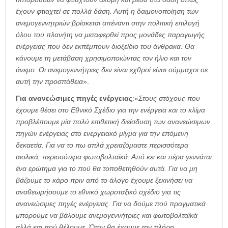
έχουν φτιαχτεί σε πολλά δάση. Αυτή η δαιμονοποίηση των
ανεμογεννητριών βρίσκεται απέναντι στην πολιτική επιλογή
όλου του πλανήτη να μεταφερθεί προς μονάδες παραγωγής
ενέργειας που δεν εκπέμπουν διοξείδιο του άνθρακα. Θα
κάνουμε τη μετάβαση χρησιμοποιώντας τον ήλιο και τον
άνεμο. Οι ανεμογεννήτριες δεν είναι εχθροί είναι σύμμαχοι σε
αυτή την προσπάθεια
».
Για ανανεώσιμες πηγές ενέργειας
:«
Στους στόχους που
έχουμε θέσει στο Εθνικό Σχέδιο για την ενέργεια και το κλίμα
προβλέπουμε μία πολύ επιθετική διείσδυση των ανανεώσιμων
πηγών ενέργειας στο ενεργειακό μίγμα για την επόμενη
δεκαετία. Για να το πω απλά χρειαζόμαστε περισσότερα
αιολικά, περισσότερα φωτοβολταϊκά. Από κει και πέρα γεννάται
ένα ερώτημα για το πού θα τοποθετηθούν αυτά. Για να μη
βάζουμε το κάρο πριν από το άλογο έχουμε ξεκινήσει να
αναθεωρήσουμε το εθνικό χωροταξικό σχέδιο για τις
ανανεώσιμες πηγές ενέργειας. Για να δούμε πού πραγματικά
μπορούμε να βάλουμε ανεμογεννήτριες και φωτοβολταϊκά
αλλά και πού θέλουμε. Όταν θα έχουμε την πλήρη