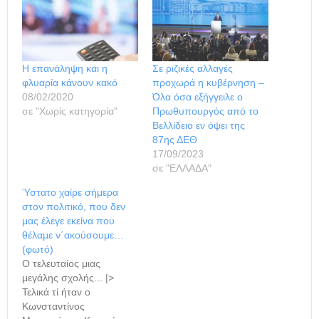
Η επανάληψη και η
Σε ριζικές αλλαγές
φλυαρία κάνουν κακό
προχωρά η κυβέρνηση –
08/02/2020
Όλα όσα εξήγγειλε ο
σε "Χωρίς κατηγορία"
Πρωθυπουργός από το
Βελλίδειο εν όψει της
87ης ΔΕΘ
17/09/2023
σε "ΕΛΛΑΔΑ"
Ύστατο χαίρε σήμερα
στον πολιτικό, που δεν
μας έλεγε εκείνα που
θέλαμε ν΄ακούσουμε…
(φωτό)
Ο τελευταίος μιας
μεγάλης σχολής... |>
Τελικά τί ήταν ο
Κωνσταντίνος