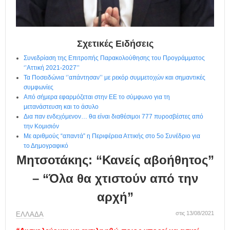
η
μ
ε
ρ
Σχετικές Ειδήσεις
ί
δ
Συνεδρίαση της Επιτροπής Παρακολούθησης του Προγράμματος
α
‘’Αττική 2021-2027’’
Τα Ποσειδώνια ‘’απάντησαν’’ με ρεκόρ συμμετοχών και σημαντικές
συμφωνίες
Από σήμερα εφαρμόζεται στην ΕΕ το σύμφωνο για τη
μετανάστευση και το άσυλο
Δια παν ενδεχόμενον… θα είναι διαθέσιμοι 777 πυροσβέστες από
την Κομισιόν
Με αριθμούς “απαντά” η Περιφέρεια Αττικής στο 5ο Συνέδριο για
το Δημογραφικό
Μητσοτάκης: “Κανείς αβοήθητος”
– “Όλα θα χτιστούν από την
αρχή”
στις 13/08/2021
ΕΛΛΑΔΑ