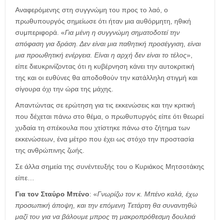
Αναφερόμενης στη συγγνώμη του προς το λαό, ο
πρωθυπουργός σημείωσε ότι ήταν μια αυθόρμητη, ηθική
συμπεριφορά. «
Για μένη η συγγνώμη σηματοδοτεί την
απόφαση για δράση. Δεν είναι μια παθητική προσέγγιση, είναι
μια προωθητική ενέργεια. Είναι η αρχή δεν είναι το τέλος
»,
είπε διευκρινίζοντας ότι η κυβέρνηση κάνει την αυτοκριτική
της και οι ευθύνες θα αποδοθούν την κατάλληλη στιγμή και
σίγουρα όχι την ώρα της μάχης.
Απαντώντας σε ερώτηση για τις εκκενώσεις και την κριτική
που δέχεται πάνω στο θέμα, ο πρωθυπυργός είπε ότι θεωρεί
χυδαία τη σπέκουλα που χτίστηκε πάνω στο ζήτημα των
εκκενώσεων, ένα μέτρο που έχει ως στόχο την προστασία
της ανθρώπινης ζωής.
Σε άλλα σημεία της συνέντευξής του ο Κυριάκος Μητσοτάκης
είπε…
Για τον Σταύρο Μπένο
: «
Γνωρίζω τον κ. Μπένο καλά, έχω
προσωπική άποψη, και την επόμενη Τετάρτη θα συναντηθώ
μαζί του για να βάλουμε μπρος τη μακροπρόθεσμη δουλειά