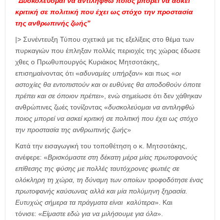
“Δυσκολεύομαι να αντιληφθώ ποιος μπορεί να ασκεί
κριτική σε πολιτική που έχει ως στόχο την προστασία
της ανθρωπινής ζωής”
|> Συνέντευξη Τύπου σχετικά με τις εξελίξεις στο θέμα των
πυρκαγιών που έπληξαν πολλές περιοχές της χώρας έδωσε
χθες ο Πρωθυπουργός Κυριάκος Μητσοτάκης,
επισημαίνοντας ότι «
αδυναμίες υπήρξαν
» και πως «
οι
αστοχίες θα εντοπιστούν και οι ευθύνες θα αποδοθούν όποτε
πρέπει και σε όποιον πρέπει
», ενώ σημείωσε ότι δεν χάθηκαν
ανθρώπινες ζωές τονίζοντας «
δυσκολεύομαι να αντιληφθώ
ποιος μπορεί να ασκεί κριτική σε πολιτική που έχει ως στόχο
την προστασία της ανθρωπινής ζωής
»
Κατά την εισαγωγική του τοποθέτηση ο κ. Μητσοτάκης,
ανέφερε: «
Βρισκόμαστε στη δέκατη μέρα μίας πρωτοφανούς
επίθεσης της φύσης με πολλές ταυτόχρονες φωτιές σε
ολόκληρη τη χώρα, τη δύναμη των οποίων τροφοδότησε ένας
πρωτοφανής καύσωνας αλλά και μία πολύμηνη ξηρασία.
Ευτυχώς σήμερα τα πράγματα είναι καλύτερα
». Και
τόνισε: «
Είμαστε εδώ για να μιλήσουμε για όλα
».