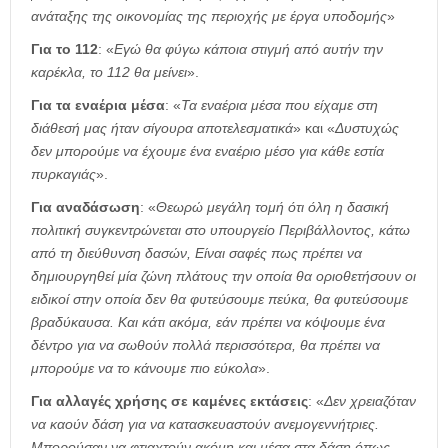
ανάταξης της οικονομίας της περιοχής με έργα υποδομής
»
Για το 112
: «
Εγώ θα φύγω κάποια στιγμή από αυτήν την
καρέκλα, το 112 θα μείνει
».
Για τα εναέρια μέσα
: «
Τα εναέρια μέσα που είχαμε στη
διάθεσή μας ήταν σίγουρα αποτελεσματικά
» και «
Δυστυχώς
δεν μπορούμε να έχουμε ένα εναέριο μέσο για κάθε εστία
πυρκαγιάς
».
Για αναδάσωση
: «
Θεωρώ μεγάλη τομή ότι όλη η δασική
πολιτική συγκεντρώνεται στο υπουργείο Περιβάλλοντος, κάτω
από τη διεύθυνση δασών, Είναι σαφές πως πρέπει να
δημιουργηθεί μία ζώνη πλάτους την οποία θα οριοθετήσουν οι
ειδικοί στην οποία δεν θα φυτεύσουμε πεύκα, θα φυτεύσουμε
βραδύκαυσα. Και κάτι ακόμα, εάν πρέπει να κόψουμε ένα
δέντρο για να σωθούν πολλά περισσότερα, θα πρέπει να
μπορούμε να το κάνουμε πιο εύκολα
».
Για αλλαγές χρήσης σε καμένες εκτάσεις
: «
Δεν χρειαζόταν
να καούν δάση για να κατασκευαστούν ανεμογεννήτριες.
Μπορούσαν να φτιαχτούν ακόμη και μέσα στα δάση όπως