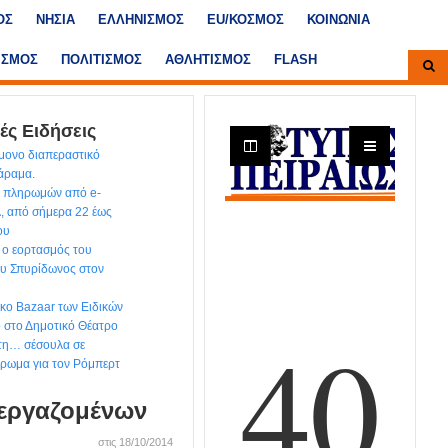
ΟΣ
ΝΗΣΙΑ
ΕΛΛΗΝΙΣΜΟΣ
ΕU/ΚΟΣΜΟΣ
ΚΟΙΝΩΝΙΑ
ΙΣΜΟΣ
ΠΟΛΙΤΙΣΜΟΣ
ΑΘΛΗΤΙΣΜΟΣ
FLASH
ές Ειδήσεις
ίμονο διαπεραστικό
χάραμα.
ων πληρωμών από e-
, από σήμερα 22 έως
ου
 ο εορτασμός του
ου Σπυρίδωνος στον
ικο Bazaar των Ειδικών
ο στο Δημοτικό Θέατρο
 τη… σέσουλα σε
έρωμα για τον Ρόμπερτ
 εργαζομένων
στις 18/10/2014