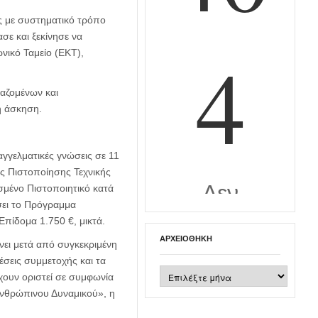
ς με συστηματικό τρόπο
ε και ξεκίνησε να
νικό Ταμείο (ΕΚΤ),
αζομένων και
ή άσκηση.
γγελματικές γνώσεις σε 11
ις Πιστοποίησης Τεχνικής
σμένο Πιστοποιητικό κατά
σει το Πρόγραμμα
Επίδομα 1.750 €, μικτά.
ΑΡΧΕΙΟΘΉΚΗ
ει μετά από συγκεκριμένη
σεις συμμετοχής και τα
Αρχειοθήκη
έχουν οριστεί σε συμφωνία
Ανθρώπινου Δυναμικού», η