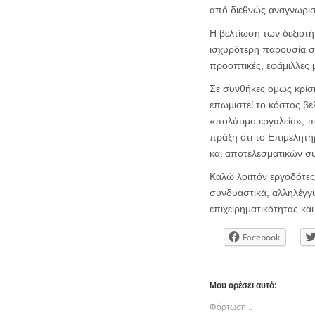
από διεθνώς αναγνωρισ
Η βελτίωση των δεξιοτ
ισχυρότερη παρουσία στ
προοπτικές, εφάμιλλες 
Σε συνθήκες όμως κρίσης
επωμιστεί το κόστος β
«πολύτιμο εργαλείο», π
πράξη ότι το Επιμελητή
και αποτελεσματικών σ
Καλώ λοιπόν εργοδότες 
συνδυαστικά, αλληλέγγυ
επιχειρηματικότητας κ
Facebook
Μου αρέσει αυτό:
Φόρτωση...