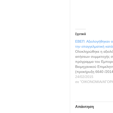
Σχετικά
ΕΒΕΠ: Αξιολογήθηκαν οι
την επαγγελματική κατά
Ολοκληρώθηκε η αξιολ
αιτήσεων συμμετοχής σ
πρόγραμμα του Εμπορι
Βιομηχανικού Επιμελητη
(προκήρυξη 6640 /2014
«Επαγγελματική Κατάρτ
24/02/2015
Συμβουλευτική Υποστήρ
σε "ΟΙΚΟΝΟΜΙΑ/ΑΓΟΡ
Πιστοποίηση Τεχνικής Ι
2.500 επαπειλούμενων μ
εργαζομένων και
αυτοαπασχολούμενων, 
Απάντηση
βιομηχανικών κλάδων τ
περιοχής του Πειραιά κα