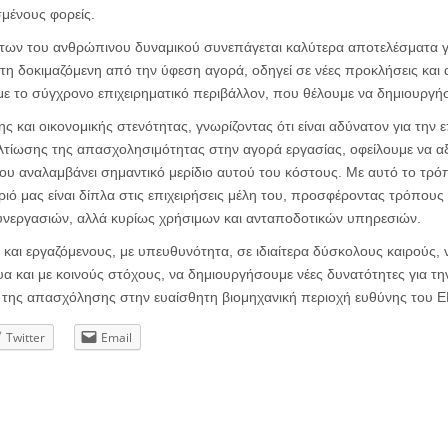
μένους φορείς.
ήτων του ανθρώπινου δυναμικού συνεπάγεται καλύτερα αποτελέσματα γι
η δοκιμαζόμενη από την ύφεση αγορά, οδηγεί σε νέες προκλήσεις και α
με το σύγχρονο επιχειρηματικό περιβάλλον, που θέλουμε να δημιουργή
 και οικονομικής στενότητας, γνωρίζοντας ότι είναι αδύνατον για την ε
ελτίωσης της απασχολησιμότητας στην αγορά εργασίας, οφείλουμε να α
ου αναλαμβάνει σημαντικό μερίδιο αυτού του κόστους. Με αυτό το τρ
ριό μας είναι δίπλα στις επιχειρήσεις μέλη του, προσφέροντας τρόπου
υνεργασιών, αλλά κυρίως χρήσιμων και ανταποδοτικών υπηρεσιών.
και εργαζόμενους, με υπευθυνότητα, σε ιδιαίτερα δύσκολους καιρούς,
α και με κοινούς στόχους, να δημιουργήσουμε νέες δυνατότητες για τη
αι της απασχόλησης στην ευαίσθητη βιομηχανική περιοχή ευθύνης του 
Twitter
Email