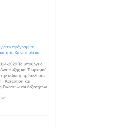
για το πρόγραμμα:
κότητα, Καινοτομία και
014-2020 Το υπουργείο
 Ανάπτυξης και Τουρισμού
ι την έκδοση πρόσκλησης
η «Κατάρτιση και
η Γνώσεων και Δεξιοτήτων
 στον ιδιωτικό τομέα»,
 του Επιχειρησιακού
ΙΑ"
ος «Ανταγωνιστικότητα,
ικότητα και Καινοτομία
του ΕΣΠΑ 2014-2020. Η
αφορά στον σχεδιασμό
ων κατάρτισης