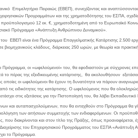
χανικό Επιμελητήριο Πειραιώς (ΕΒΕΠ), συνεχίζοντας και αναπτύσσοντα
ιχειρησιακών Προγραμμάτων και της χρηματοδότησης του ΕΣΠΑ, σχεδίασ
, προϋπολογισμού 12 εκ. €, χρηματοδοτημένη από το Ευρωπαϊκό Κοινω
ησιακό Πρόγραμμα «Ανάπτυξη Ανθρώπινου Δυναμικού».
 του ΕΒΕΠ είναι ένα Πρόγραμμα Επαγγελματικής Κατάρτισης 2.500 εργ
 βιομηχανικούς κλάδους, διάρκειας 250 ωρών, με θεωρία και πρακτικ
 Πρόγραμμα, οι «ωφελούμενοί» του, θα εφοδιαστούν με σύγχρονες επα
Μετά το πέρας της εξειδικευμένης κατάρτισης, θα ακολουθήσουν εξετάσε
ις οποίες οι ωφελούμενοι θα έχουν τη δυνατότητα να πάρουν αναγνωρι
 από τις ειδικότητες της κατάρτισης. O ωφελούμενος που θα ολοκληρώ
τάσχει στις εξετάσεις για την Πιστοποίησή του, θα λάβει Εκπαιδευτικό 
ένων και αυταπασχολούμενων, που θα ενταχθούν στο Πρόγραμμα θα γίν
ξιολόγηση των αιτήσεων συμμετοχής των ενδιαφερόμενων. Οι προϋποθέ
ής, που διακρίνονται και στον τίτλο της Πράξης, όπως προαναφέρεται, 
α Διαχείρισης του Επιχειρησιακού Προγράμματος του ΕΣΠΑ «Ανάπτυξη 
γχει το Πρόγραμμα.