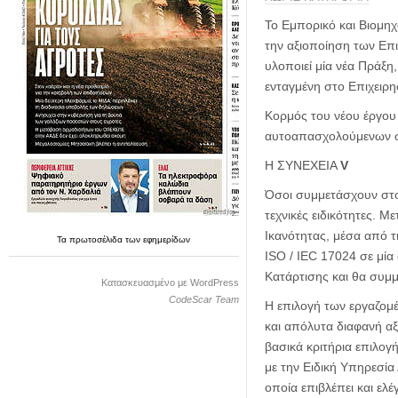
η
μ
Το Εμπορικό και Βιομη
ε
την αξιοποίηση των Επ
ρ
υλοποιεί μία νέα Πράξη
ί
ενταγμένη στο Επιχειρ
δ
α
Κορμός του νέου έργου
αυτοαπασχολούμενων σε
Η ΣΥΝΕΧΕΙΑ
V
Όσοι συμμετάσχουν στο
τεχνικές ειδικότητες. 
Ικανότητας, μέσα από τ
Τα
πρωτοσέλιδα
των
εφημερίδων
ISO / IEC 17024 σε μία
Κατάρτισης και θα συμμε
Κατασκευασμένο με WordPress
CodeScar Team
Η επιλογή των εργαζομ
και απόλυτα διαφανή α
βασικά κριτήρια επιλογ
με την Ειδική Υπηρεσί
οποία επιβλέπει και ελέ