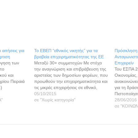
 αιτήσεις για
Το ΕΒΕΠ “εθνικός νικητής” για τα
Πρόσκληση 
ρτιση
βραβεία επιχειρηματικότητας της ΕΕ
Ανταγωνιστι
όγηση των
Μεταξύ 30+ συμμετοχών Με στόχο
Επιχειρείν
το
την αναγνώριση και επιβράβευση της
Του ΕΣΠΑ 2
κού και
αριστείας των δημοσίων φορέων, που
Οικονομίας,
ρίου Πειραιά
προωθούν την επιχειρηματικότητα και
ανακοινώνε
)
τις μικρές επιχειρήσεις σε εθνικό,
για τη δράσ
ιση,
περιφερειακό και τοπικό επίπεδο, η
05/10/2015
Πιστοποίησ
ιξη,
Α"
Ευρωπαϊκή Επιτροπή προκηρύσσει,
σε "Χωρίς κατηγορία"
Εργαζομένων
28/06/2016
κανότητας,
αρχής γενομένης από το 2005, τον
στο πλαίσιο
σε "ΚΟΙΝΩΝ
ε ανεργία,
διαγωνισμό «Ευρωπαϊκά Βραβεία
Προγράμματ
Προώθησης της
Επιχειρηματ
κυρίως των
Επιχειρηματικότητας» και το
(ΕΠΑνΕΚ)» 
ης ευρύτερης
Εμπορικό και Βιομηχανικό
πρόσκληση 
ι του
Επιμελητήριο…
προγραμμάτ