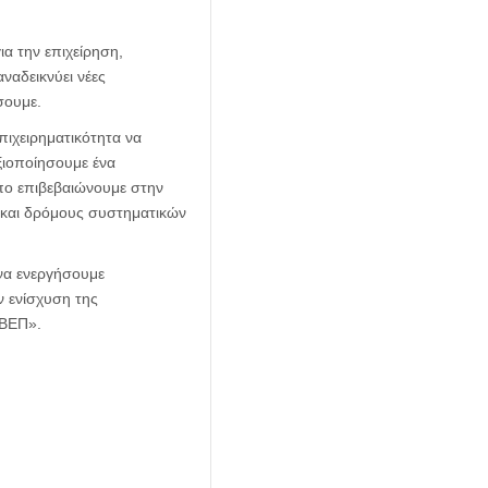
α την επιχείρηση,
ναδεικνύει νέες
σουμε.
πιχειρηματικότητα να
ξιοποίησουμε ένα
όπο επιβεβαιώνουμε στην
ς και δρόμους συστηματικών
 να ενεργήσουμε
ν ενίσχυση της
ΕΒΕΠ».