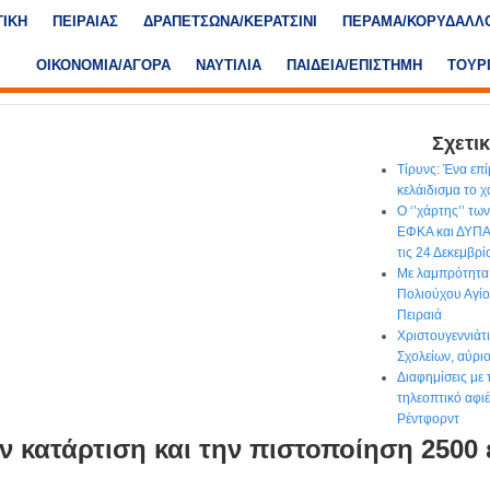
ΤΙΚΗ
ΠΕΙΡΑΙΑΣ
ΔΡΑΠΕΤΣΩΝΑ/ΚΕΡΑΤΣΙΝΙ
ΠΕΡΑΜΑ/ΚΟΡΥΔΑΛΛ
ΟΙΚΟΝΟΜΙΑ/ΑΓΟΡΑ
ΝΑΥΤΙΛΙΑ
ΠΑΙΔΕΙΑ/ΕΠΙΣΤΗΜΗ
ΤΟΥΡ
Σχετικ
Τίρυνς: Ένα επ
κελάιδισμα το 
Ο ‘’χάρτης’’ τ
ΕΦΚΑ και ΔΥΠΑ
τις 24 Δεκεμβρί
Με λαμπρότητα
Πολιούχου Αγί
Πειραιά
Χριστουγεννιάτ
Σχολείων, αύρι
Διαφημίσεις με
τηλεοπτικό αφι
Ρέντφορντ
ν κατάρτιση και την πιστοποίηση 2500