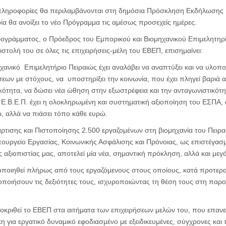
ι πληροφορίες θα περιλαμβάνονται στη δημόσια Πρόσκληση Εκδήλωσης
ία θα ανοίξει το νέο Πρόγραμμα τις αμέσως προσεχείς ημέρες.
ρογράμματος, ο Πρόεδρος του Εμπορικού και Βιομηχανικού Επιμελητηρί
ιστολή του σε όλες τις επιχειρήσεις-μέλη του ΕΒΕΠ, επισημαίνει:
χανικό Επιμελητήριο Πειραιώς έχει αναλάβει να αναπτύξει και να υλοπο
ων με στόχους, να υποστηρίξει την κοινωνία, που έχει πληγεί βαριά α
ικότητα, να δώσει νέα ώθηση στην εξωστρέφεια και την ανταγωνιστικότη
Ε.Β.Ε.Π. έχει η ολοκληρωμένη και συστηματική αξιοποίηση του ΕΣΠΑ, α
ώ, αλλά να πιάσει τόπο κάθε ευρώ.
τισης και Πιστοποίησης 2.500 εργαζομένων στη βιομηχανία του Πειραι
ουργείο Εργασίας, Κοινωνικής Ασφάλισης και Πρόνοιας, ως επιστέγασ
ς αξιοπιστίας μας, αποτελεί μία νέα, σημαντική πρόκληση, αλλά και με
οποιηθεί πλήρως από τους εργαζόμενους στους οποίους, κατά προτεραι
οποιήσουν τις δεξιότητες τους, ισχυροποιώντας τη θέση τους στη παρο
οκριθεί το ΕΒΕΠ στα αιτήματα των επιχειρήσεων μελών του, που επανε
η για εργατικό δυναμικό εφοδιασμένο με εξειδικευμένες, σύγχρονες και