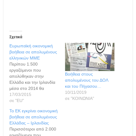
Σχετικά
Ευρωπαϊκή οικονομική
βοήθεια σε απολυμένους
ελληνικών ΜΜΕ
Περίπου 1.500
εργαζόμενοι που
Βοήθεια στους
απολύθηκαν στην
απολυμένους του ΔΟΛ
Ελλάδα και την Ιρλανδία
και του Πήγασου…
μέσα στο 2014 θα
10/11/2019
λάβουν κοινοτική βοήθεια
17/03/2015
σε "ΚΟΙΝΩΝΙΑ"
ύψους 11,3 εκατ. ευρώ
σε "ΕU"
προκειμένου να
Το ΕΚ εγκρίνει οικονομική
μπορέσουν να βρουν μία
βοήθεια σε απολυμένους
νέα θέση εργασίας. Αυτή
Ελλάδας – Ιρλανδίας
ήταν η σύσταση της
Περισσότεροι από 2.000
επιτροπής
εργαζόμενοι που