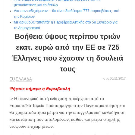
η
μετανάστευση και το άσυλο
μ
Δια παν ενδεχόμενον… θα είναι διαθέσιμοι 777 πυροσβέστες από
ε
την Κομισιόν
ρ
Με αριθμούς “απαντά” η Περιφέρεια Αττικής στο 5ο Συνέδριο για
ί
το Δημογραφικό
δ
Βοήθεια ύψους περίπου τριών
α
εκατ. ευρώ από την ΕΕ σε 725
Έλληνες που έχασαν τη δουλειά
τους
στις 30/11/2017
ΕU
ΕΛΛΑΔΑ
,
Ψήφισε σήμερα η Ευρωβουλή
|> Η οικονομική αυτή ενίσχυση προέρχεται από το
Ευρωπαϊκό Ταμείο Προσαρμογής στην Παγκοσμιοποίηση και
θα χρηματοδοτήσει μέτρα για την επαγγελματική καθοδήγηση
και κατάρτιση των απολυμένων, καθώς και μέτρα στήριξης
νεοφυών επιχειρήσεων.