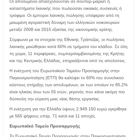
Οι απολυμένοι απασχολούνταν σε σούπερ-μάρκετ ή
καταστήματα λιανικής που πωλούσαν οικιακές συσκευές ή
τρόφιμα. Οι έμποροι λιανικής πώλησης υπέφεραν από τη
μειωμένη αγοραστική δύναμη των ελληνικών νοικοκυριών
μεταξύ 2008 και 2015 εξαιτίας της οικονομικής κρίσης.
Σύμφωνα με τα στοιχεία της Εθνικής Τράπεζας, οι πωλήσεις
λιανικής μειώθηκαν κατά 60% σε τμήματα του κλάδου. Σε όλη
τη χώρα, 11 περιφέρειες, συμπεριλαμβανομένης της Κρήτης
και της Κεντρικής Ελλάδας, επηρεάζονται από τις απολύσεις.
Η ενίσχυση του Ευρωπαϊκού Ταμείου Προσαρμογής στην
Παγκοσμιοποίηση (ΕΤΠ) θα καλύψει το 60% του συνολικού
κόστους στήριξης των απολυμένων, εκ των οποίων το 85,2%
είναι ηλικίας άνω των 55 ετών, γεγονός που κάνει ακόμη πιο
δύσκολη την εύρεση μιας νέας θέσης εργασίας.
Η ενίσχυση για την Ελλάδα ύψους 2.949.150 ευρώ εγκρίθηκε
με 565 ψήφους υπέρ, 71 κατά και 11 αποχές.
Ευρωπαϊκό Ταμείο Προσαρμογής
Το Ευρωπαϊκό Ταμείο Προσαρμογής στην Παγκοσμιοποίηση