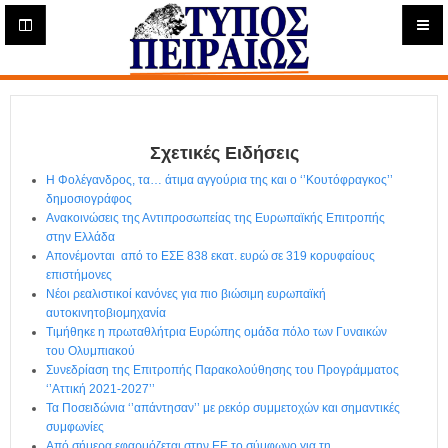
Η
μ
ε
Τύπος
ρ
ή
Πειραιώς - Ενημέρωση
σ
ι
Σχετικές Ειδήσεις
α
Δ
Η Φολέγανδρος, τα… άτιμα αγγούρια της και ο ‘’Κουτόφραγκος’’
ι
δημοσιογράφος
α
Ανακοινώσεις της Αντιπροσωπείας της Ευρωπαϊκής Επιτροπής
δ
στην Ελλάδα
Απονέμονται από το ΕΣΕ 838 εκατ. ευρώ σε 319 κορυφαίους
ι
επιστήμονες
κ
Νέοι ρεαλιστικοί κανόνες για πιο βιώσιμη ευρωπαϊκή
τ
αυτοκινητοβιομηχανία
υ
Τιμήθηκε η πρωταθλήτρια Ευρώπης ομάδα πόλο των Γυναικών
α
του Ολυμπιακού
κ
Συνεδρίαση της Επιτροπής Παρακολούθησης του Προγράμματος
ή
‘’Αττική 2021-2027’’
Ε
Τα Ποσειδώνια ‘’απάντησαν’’ με ρεκόρ συμμετοχών και σημαντικές
φ
συμφωνίες
Από σήμερα εφαρμόζεται στην ΕΕ το σύμφωνο για τη