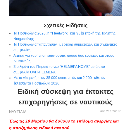
η
μ
ε
ρ
ί
Σχετικές Ειδήσεις
δ
Τα Ποσειδώνια 2026, η ‘’Fleetwork’’ και η νέα εποχή της Τεχνητής
α
Νοημοσύνης
Τα Ποσειδώνια ‘’απάντησαν’’ με ρεκόρ συμμετοχών και σημαντικές
συμφωνίες
Αίτημα για χορήγηση επιστροφής ποσού δύο ενοικίων και στους
Λιμενικούς
Στο λιμάνι του Πειραιά το νέο “HELMEPA HOME” μετά από
συμφωνία ΟΛΠ-HELMEPA
Με τα νέα ρεκόρ των 35.000 επισκεπτών και 2.200 εκθετών
έκλεισαν τα Ποσειδώνια 2026
Ειδική σύσκεψη για έκτακτες
επιχορηγήσεις σε ναυτικούς
στις 21/02/2021
ΝΑΥΤΙΛΙΑ
Έως τις 10 Μαρτίου θα δοθούν το επίδομα ανεργίας και
η αποζημίωση ειδικού σκοπού