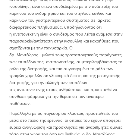
ινσουλίνης, είναι στενά συνδεδεμένα με την ανάπτυξη του
καρκίνου του ενδομητρίου και του στήθους καθώς και
καρκίνων του γαστρεντερικού συστήματος σε αρκετά
διαφορετικούς πληθυσμούς, υποδηλώνοντας ότι
η αντιπονεκτίνη είναι ο σύνδεσμος που λείπει ανάμεσα στην
παχυσαρκία/αντίσταση στην ινσουλίνη και κακοήθειες που
σχετίζονται με την παχυσαρκία. O
δρ. Μαντζώρος μελετά τους τροποποιητικούς παράγοντες
των επιπέδων της αντιπονεκτίνης, συμπεριλαμβάνοντας το
ρόλο της διατροφής, και πιο συγκεκριμένα το ρόλο των
τροφών χαμηλών σε γλυκαιμικό δείκτη και της μεσογειακής
διατροφής, για την αλλαγή των επιπέδων
της αντιπονεκτίνης στους ανθρώπους, και προσπαθεί να
συνθέσει φάρμακα για την θεραπεία των ανωτέρω
παθήσεων.
Παράλληλα με τις παγκοσμίου κλάσεως προσπάθειές του
μέσα στο πεδίο της έρευνας, οι οποίες του έχουν αποφέρει
ευρεία αναγνώριση και προσκλήσεις για αναρίθμητες ομιλίες
τόσο στην χώρα του όσο και διεθνώς, ο δρ. Μαντζώρος