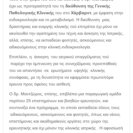
έχει ως προτεραιότητά του τη
διεύθυνση της Γενικής
Παθολογικής Κλινικής
του στο
Χάρβαρντ
, με έμφαση στην
ενδοκρινολογία και το μεταβολισμό. Η διεύθυνση μιας
δραστήριας και ενεργής κλινικής τού επιτρέπει όχι μόνο να
ακολουθεί την αγαπημένη του τέχνη και άσκηση της Ιατρικής,
αλλά, επίσης, να εκπαιδεύει φοιτητές, ασκούμενους και
ειδικευόμενους στην κλινική ενδοκρινολογία.
Επιπλέον, η άσκηση του ιατρικού επαγγέλματος τού
παρέχει την έμπνευση για τις συνεχιζόμενες προσπάθειές
του να απαντήσει σε ερωτήματα υψηλής κλινικής
συνάφειας, με τη δυνατότητα να εφαρμόσει πρωτοπόρα
έρευνα προς όφελος του ασθενή.
Ο δρ. Μαντζώρος, επίσης, επιβλέπει μια παραγωγική ομάδα
περίπου 25 επιστημόνων και βοηθών ερευνητών, και
συντονίζει ένα πρόγραμμα, το οποίο εκπαιδεύει όλους τους
ειδικευόμενους, ασκούμενους και φοιτητές, όπως και νέους
επιστήμονες και ακαδημαϊκούς εργάτες στο χώρο της
ερευνητικής και όχι μόνον της κλινικής ιατρικής . Η αφοσίωσή