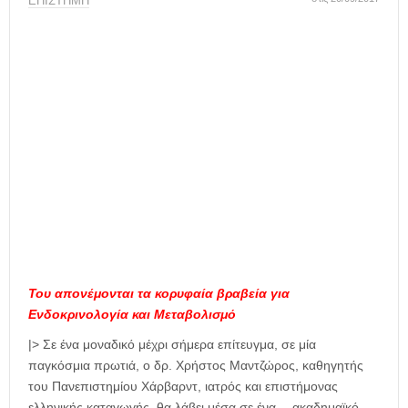
η
ΕΠΙΣΤΗΜΗ
μ
ε
ρ
ί
δ
α
Του απονέμονται τα κορυφαία βραβεία για
Ενδοκρινολογία και Μεταβολισμό
|> Σε ένα μοναδικό μέχρι σήμερα επίτευγμα, σε μία
παγκόσμια πρωτιά, ο δρ. Χρήστος Μαντζώρος, καθηγητής
του Πανεπιστημίου Χάρβαρντ, ιατρός και επιστήμονας
ελληνικής καταγωγής, θα λάβει μέσα σε ένα… ακαδημαϊκό