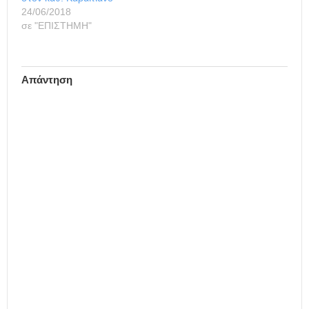
Obesity Society) το TOPS
24/06/2018
Research Achievement…
σε "ΕΠΙΣΤΗΜΗ"
Απάντηση