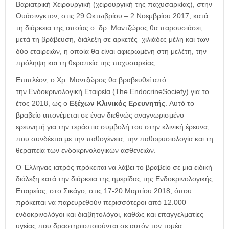
Βαριατρική Χειρουργική (χειρουργική της παχυσαρκίας), στην
Ουάσινγκτον, στις 29 Οκτωβρίου – 2 Νοεμβρίου 2017, κατά
τη διάρκεια της οποίας ο δρ. Μαντζώρος θα παρουσιάσει,
μετά τη βράβευση, διάλεξη σε αρκετές χιλιάδες μέλη και των
δύο εταιρειών, η οποία θα είναι αφιερωμένη στη μελέτη, την
πρόληψη και τη θεραπεία της παχυσαρκίας.
Επιπλέον, ο Χρ. Μαντζώρος θα βραβευθεί από
την Ενδοκρινολογική Εταιρεία (The EndocrineSociety) για το
έτος 2018, ως ο
Εξέχων Κλινικός Ερευνητής
. Αυτό το
βραβείο απονέμεται σε έναν διεθνώς αναγνωρισμένο
ερευνητή για την τεράστια συμβολή του στην κλινική έρευνα,
που συνδέεται με την παθογένεια, την παθοφυσιολογία και τη
θεραπεία των ενδοκρινολογικών ασθενειών.
Ο Έλληνας ιατρός πρόκειται να λάβει το βραβείο σε μια ειδική
διάλεξη κατά την διάρκεια της ημερίδας της Ενδοκρινολογικής
Εταιρείας, στο Σικάγο, στις 17-20 Μαρτίου 2018, όπου
πρόκειται να παρευρεθούν περισσότεροι από 12.000
ενδοκρινολόγοι και διαβητολόγοι, καθώς και επαγγελματίες
υγείας που δραστηριοποιούνται σε αυτόν τον τομέα