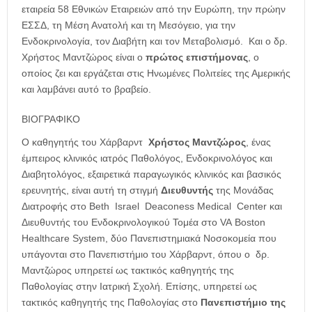
εταιρεία 58 Εθνικών Εταιρειών από την Ευρώπη, την πρώην
ΕΣΣΔ, τη Μέση Ανατολή και τη Μεσόγειο, για την
Ενδοκρινολογία, τον Διαβήτη και τον Μεταβολισμό. Και ο δρ.
Χρήστος Μαντζώρος είναι ο
πρώτος επιστήμονας
, ο
οποίος ζει και εργάζεται στις Ηνωμένες Πολιτείες της Αμερικής
και λαμβάνει αυτό το βραβείο.
ΒΙΟΓΡΑΦΙΚΟ
Ο καθηγητής του Χάρβαρντ
Χρήστος Μαντζώρος
, ένας
έμπειρος κλινικός ιατρός Παθολόγος, Ενδοκρινολόγος και
Διαβητολόγος, εξαιρετικά παραγωγικός κλινικός και βασικός
ερευνητής, είναι αυτή τη στιγμή
Διευθυντής
της Μονάδας
Διατροφής στο Beth Israel Deaconess Medical Center και
Διευθυντής του Ενδοκρινολογικού Τομέα στο VA Boston
Healthcare System, δύο Πανεπιστημιακά Νοσοκομεία που
υπάγονται στο Πανεπιστήμιο του Χάρβαρντ, όπου ο δρ.
Μαντζώρος υπηρετεί ως τακτικός καθηγητής της
Παθολογίας στην Ιατρική Σχολή. Επίσης, υπηρετεί ως
τακτικός καθηγητής της Παθολογίας στο
Πανεπιστήμιο της