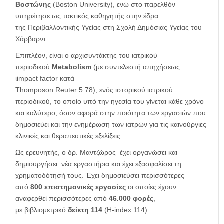
Βοστώνης
(Boston University), ενώ στο παρελθόν
υπηρέτησε ως τακτικός καθηγητής στην έδρα
της Περιβαλλοντικής Υγείας στη Σχολή Δημόσιας Υγείας του
Χάρβαρντ.
Επιπλέον, είναι ο αρχισυντάκτης του ιατρικού
περιοδικού
Metabolism
(με συντελεστή απηχήσεως
ιimpact factor κατά
Thomposon Reuter 5.78), ενός ιστορικού ιατρικού
περιοδικού, το οποίο υπό την ηγεσία του γίνεται κάθε χρόνο
και καλύτερο, όσον αφορά στην ποιότητα των εργασιών που
δημοσιεύει και την ενημέρωση των ιατρών για τις καινούργιες
κλινικές και θεραπευτικές εξελίξεις.
Ως ερευνητής, ο δρ. Μαντζώρος έχει οργανώσει και
δημιουργήσει νέα εργαστήρια και έχει εξασφαλίσει τη
χρηματοδότησή τους. Έχει δημοσιεύσει περισσότερες
από
800 επιστημονικές εργασίες
οι οποίες έχουν
αναφερθεί περισσότερες από
46.000 φορές
,
με
βιβλιομετρικό
δείκτη 114
(H-index 114).