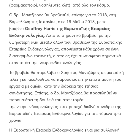
(φαρμακοποιοί, νοσηλευτές κλπ), από όλο τον κόσμο.
Ο δρ.. Μαντζώρος θα βραβευθεί, επίσης για το 2018, στη
Βαρκελώνη της Ισπανίας, στις 19 Μαΐου 2018, με το
βραβείο
Geoffrey Harris
της
Ευρωπαϊκής Εταιρείας
Ενδοκρινολογίας
. Αυτό το σημαντικό βραβείο, με την
υψηλότερη αξία μεταξύ όλων των βραβείων της Ευρωπαϊκής
Εταιρείας Ενδοκρινολογίας, απονέμεται κάθε χρόνο σε έναν
διακεκριμένο ερευνητή, ο οποίος έχει συνεισφέρει σημαντικά
στον τομέα της νευροενδοκρινολογίας.
Το βραβείο θα παραλάβει ο Χρήστος Μαντζώρος σε μια ειδική
τελετή και ακολούθως να παρουσιάσει την επιστημονική του
εργασία με ομιλία, κατά την διάρκεια της ετήσιας
συνάντησης. Επίσης, ο δρ. Μαντζώρος θα προσκληθεί να
παρουσιάσει τη δουλειά του στον τομέα
της νευροενδοκρινολογίας σε προσεχή διεθνή συνέδρια της
Ευρωπαϊκής Εταιρείας Ενδοκρινολογίας για τα επόμενα τρία
χρόνια.
Η Ευρωπαϊκή Εταιρεία Ενδοκρινολογίας είναι μια συλλογική