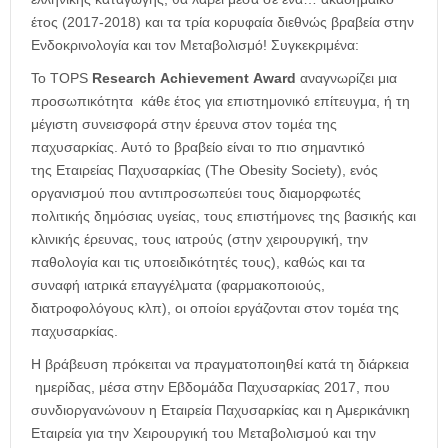
έτος (2017-2018) και τα τρία κορυφαία διεθνώς βραβεία στην
Ενδοκρινολογία και τον Μεταβολισμό! Συγκεκριμένα:
Το TOPS
Research Achievement Award
αναγνωρίζει μια
προσωπικότητα κάθε έτος για επιστημονικό επίτευγμα, ή τη
μέγιστη συνεισφορά στην έρευνα στον τομέα της
παχυσαρκίας. Αυτό το βραβείο είναι το πιο σημαντικό
της Εταιρείας Παχυσαρκίας (The Obesity Society), ενός
οργανισμού που αντιπροσωπεύει τους διαμορφωτές
πολιτικής δημόσιας υγείας, τους επιστήμονες της βασικής και
κλινικής έρευνας, τους ιατρούς (στην χειρουργική, την
παθολογία και τις υποειδικότητές τους), καθώς και τα
συναφή ιατρικά επαγγέλματα (φαρμακοποιούς,
διατροφολόγους κλπ), οι οποίοι εργάζονται στον τομέα της
παχυσαρκίας.
Η βράβευση πρόκειται να πραγματοποιηθεί κατά τη διάρκεια
ημερίδας, μέσα στην Εβδομάδα Παχυσαρκίας 2017, που
συνδιοργανώνουν η Εταιρεία Παχυσαρκίας και η Αμερικάνικη
Εταιρεία για την Χειρουργική του Μεταβολισμού και την