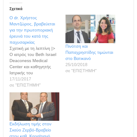
Σχετικά
Ο dr. Χρήστος
Μαντζώρος, βραβεύεται
για την πρωτοποριακή
έρευνά του κατά της
παχυσαρκίας
Πινότση και
Σχετική με τη λεπτίνη |>
Παπαχρηστίδης τιμώνται
Ο ιατρός του Beth Israel
στο Βατικανό
Deaconess Medical
25/10/2018
Center και καθηγητής
σε "ΕΠΙΣΤΗΜΗ"
Ιατρικής του
Πανεπιστημίου
17/11/2017
Χάρβαρντ, Χρήστος
σε "ΕΠΙΣΤΗΜΗ"
Μαντζώρος, MD, DSc, ο
πρώτος επιστήμονας
που αποσαφήνισε το
ρόλο της ορμόνης
λεπτίνη στη ρύθμιση της
όρεξης στον άνθρωπο,
Εκδήλωση τιμής στον
έλαβε από την Εταιρία
Σκεύο Ζερβό-Βραβείο
Παχυσαρκίας (The
στον καθ. Καραϊτιανό