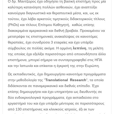
Ο δρ. Μαντζώρος έχει οδηγήσει τη βασική επιστήμη προς μία
καλύτερη κατανόηση πολλών ασθενειών, έχει αναπτύξει
καινούργια διαγνωστικά και θεραπευτικά μέσα, και, ως εκ
τούτου, έχει λάβει αρκετούς τιμητικούς διδακτορικούς τίτλους
(PhDs) και τίτλους Επίτιμου Καθηγητή, καθώς επίσης
διακεκριμένα αμερικανικά και διεθνή βραβεία. Προκειμένου να
μετατρέψει τις επιστημονικές ανακαλύψεις σε καινοτόμες
θεραπείες, έχει συνιδρύσει 3 εταιρείες και έχει υπάρξει
σύμβουλος σε πολλές ακόμα. Η ορμόνη
λεπτίνη
, τη μελέτη
της οποίας έχει εξελίξει περισσότερο από οποιονδήποτε άλλο
επιστήμονα, μπορεί σήμερα να συνταγογραφηθεί στις ΗΠΑ
και την Ιαπωνία και επίκειται η έγκρισή της στην Ευρώπη.
Ως εκπαιδευτικός, έχει δημιουργήσει καινοτόμα προγράμματα
στην μεθοδολογία της “
Translational Research
“, τα οποία
διδάσκονται σε παναμερικανικό και διεθνές επίπεδο. Έχει
επίσης δημιουργήσει και έχει υπηρετήσει ως διευθυντής σε
δύο ενδοκρινολογικά προγράμματα, έχει εκπαιδεύσει στο
εργαστήριό του και έχει υπάρξει μέντορας σε περισσότερους
από 130 επιστήμονες και κλινικούς ιατρούς, έξι εκ των