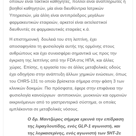
οποίων είναι τακτικοί καθηγητές, πολλοί είναι αναπληρωτές ή
βοηθοί καθηγητών, μία είναι διευθύντρια Ιατρικών
Υπηρεσιών, μία άλλη είναι αντιπρόεδρος μεγάλων
φαρμακευτικών εταιρειών, αρκετοί είναι εκτελεστικοί
διευθυντές σε φαρμακευτικές εταιρείες κ.ά.
Η επιστημονική δουλειά του στη λεπτίνη, έχει
αποσαφηνίσει τη φυσιολογία αυτής της ορμόνης στους
ανθρώπους και έχει συνεισφέρει σημαντικά ως προς την
έγκριση της λεπτίνης από την FDA στις ΗΠΑ, και άλλες
χώρες. Επίσης, η εργασία του σε άλλες μεταβολικές οδούς
έχει οδηγήσει στην ανάπτυξη άλλων χημικών ενώσεων, όπως
του CHRS-131 το οποίο βρίσκεται σήμερα στην φάση 3 των
κλινικών δοκιμών. Πιο πρόσφατα, έφερε στην επιφάνεια την
φυσιολογία καινούργιων αντιποκινών, μυοκινών και ορμονών
εκκρινόμενων από το γαστρεντερικό σύστημα, οι οποίες
εμπλέκονται σε μεταβολικές νόσους.
Ο δρ. Μαντζώρος σήμερα ερευνά την επίδραση
της λιραγλουτίδης, ενός GLP-1 αγωνιστή, και
της λορκασερίνης, ενός αγωνιστή των 5HT-2c