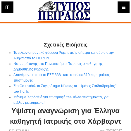
Η
μ
ε
Τύπος
ρ
ή
Πειραιώς - Ενημέρωση
σ
ι
Σχετικές Ειδήσεις
α
Δ
Το πλέον σημαντικό φόρουμ Ρομποτικής σήμερα και αύριο στην
ι
Αθήνα από το HERON
α
Νέος πρύτανης στο Πανεπιστήμιο Πειραιώς ο καθηγητής
δ
Δημοσθένης Κυριαζής
Απονέμονται από το ΕΣΕ 838 εκατ. ευρώ σε 319 κορυφαίους
ι
επιστήμονες
κ
Στο Θεμιστόκλειο Συγκρότημα Νίκαιας οι ‘’Ημέρες Σταδιοδρομίας’’
τ
του ΠαΠει
υ
Μήνυμα Χαρδαλιά για επιστροφή των νέων επιστημόνων, για
α
μέλλον με ευημερία!
κ
Υψίστη αναγνώριση για Έλληνα
ή
Ε
καθηγητή Ιατρικής στο Χάρβαρντ
φ
στις 20/09/2017