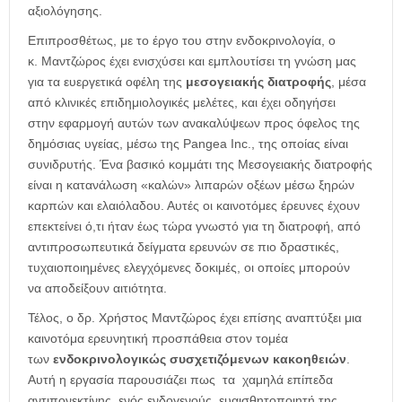
αξιολόγησης.
Επιπροσθέτως, με το έργο του στην ενδοκρινολογία, ο
κ. Μαντζώρος έχει ενισχύσει και εμπλουτίσει τη γνώση μας
για τα ευεργετικά οφέλη της
μεσογειακής διατροφής
, μέσα
από κλινικές επιδημιολογικές μελέτες, και έχει οδηγήσει
στην εφαρμογή αυτών των ανακαλύψεων προς όφελος της
δημόσιας υγείας, μέσω της Pangea Inc., της οποίας είναι
συνιδρυτής. Ένα βασικό κομμάτι της Μεσογειακής διατροφής
είναι η κατανάλωση «καλών» λιπαρών οξέων μέσω ξηρών
καρπών και ελαιόλαδου. Αυτές οι καινοτόμες έρευνες έχουν
επεκτείνει ό,τι ήταν έως τώρα γνωστό για τη διατροφή, από
αντιπροσωπευτικά δείγματα ερευνών σε πιο δραστικές,
τυχαιοποιημένες ελεγχόμενες δοκιμές, οι οποίες μπορούν
να αποδείξουν αιτιότητα.
Τέλος, ο δρ. Χρήστος Μαντζώρος έχει επίσης αναπτύξει μια
καινοτόμα ερευνητική προσπάθεια στον τομέα
των
ενδοκρινολογικώς συσχετιζόμενων κακοηθειών
.
Αυτή η εργασία παρουσιάζει πως τα χαμηλά επίπεδα
αντιπονεκτίνης, ενός ενδογενούς ευαισθητοποιητή της