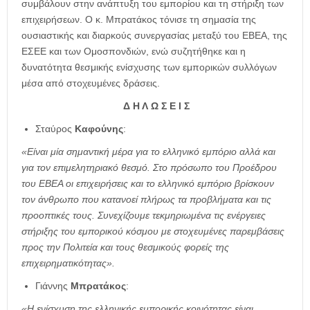
συμβάλουν στην ανάπτυξη του εμπορίου και τη στήριξη των
επιχειρήσεων. Ο κ. Μπρατάκος τόνισε τη σημασία της
ουσιαστικής και διαρκούς συνεργασίας μεταξύ του ΕΒΕΑ, της
ΕΣΕΕ και των Ομοσπονδιών, ενώ συζητήθηκε και η
δυνατότητα θεσμικής ενίσχυσης των εμπορικών συλλόγων
μέσα από στοχευμένες δράσεις.
Δ Η Λ Ω Σ Ε Ι Σ
Σταύρος
Καφούνης
:
«
Είναι μία σημαντική μέρα για το ελληνικό εμπόριο αλλά και
για τον επιμελητηριακό θεσμό. Στο πρόσωπο του Προέδρου
του ΕΒΕΑ οι επιχειρήσεις και το ελληνικό εμπόριο βρίσκουν
τον άνθρωπο που κατανοεί πλήρως τα προβλήματα και τις
προοπτικές τους. Συνεχίζουμε τεκμηριωμένα τις ενέργειες
στήριξης του εμπορικού κόσμου με στοχευμένες παρεμβάσεις
προς την Πολιτεία και τους θεσμικούς φορείς της
επιχειρηματικότητας
».
Γιάννης
Μπρατάκος
:
«
Η ενίσχυση της ελληνικής εμπορικής κοινότητας είναι