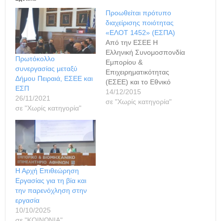
Προωθείται πρότυπο
διαχείρισης ποιότητας
«ΕΛΟΤ 1452» (ΕΣΠΑ)
Από την ΕΣΕΕ Η
Ελληνική Συνομοσπονδία
Πρωτόκολλο
Εμπορίου &
συνεργασίας μεταξύ
Επιχειρηματικότητας
Δήμου Πειραιά, ΕΣΕΕ και
(ΕΣΕΕ) και το Εθνικό
ΕΣΠ
Σύστημα Υποδομών
14/12/2015
26/11/2021
Ποιότητας (ΕΣΥΠ/ΕΛΟΤ)
σε "Χωρίς κατηγορία"
σε "Χωρίς κατηγορία"
συνδιοργάνωσαν με το
ΕΒΕΑ και την ΚΕΕΕ,
την παρουσίαση του
ελληνικού προτύπου
ΕΛΟΤ 1452 «Διαχείριση
της ποιότητας εμπορικών
καταστημάτων –
Η Αρχή Επιθεώρηση
Απαιτήσεις και
Εργασίας για τη βία και
συστάσεις», το οποίο
την παρενόχληση στην
εντάσσεται στην
εργασία
ευρύτερη σειρά
10/10/2025
προτύπων για τα
σε "ΚΟΙΝΩΝΙΑ"