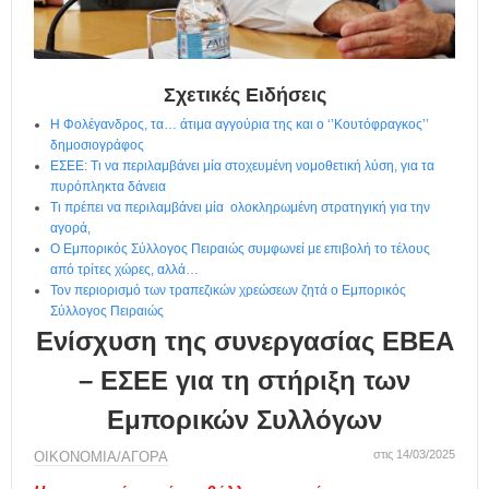
η
μ
ε
ρ
ί
Σχετικές Ειδήσεις
δ
Η Φολέγανδρος, τα… άτιμα αγγούρια της και ο ‘’Κουτόφραγκος’’
α
δημοσιογράφος
ΕΣΕΕ: Τι να περιλαμβάνει μία στοχευμένη νομοθετική λύση, για τα
πυρόπληκτα δάνεια
Τι πρέπει να περιλαμβάνει μία ολοκληρωμένη στρατηγική για την
αγορά,
Ο Εμπορικός Σύλλογος Πειραιώς συμφωνεί με επιβολή το τέλους
από τρίτες χώρες, αλλά…
Τον περιορισμό των τραπεζικών χρεώσεων ζητά ο Εμπορικός
Σύλλογος Πειραιώς
Ενίσχυση της συνεργασίας ΕΒΕΑ
– ΕΣΕΕ για τη στήριξη των
Εμπορικών Συλλόγων
στις 14/03/2025
ΟΙΚΟΝΟΜΙΑ/ΑΓΟΡΑ