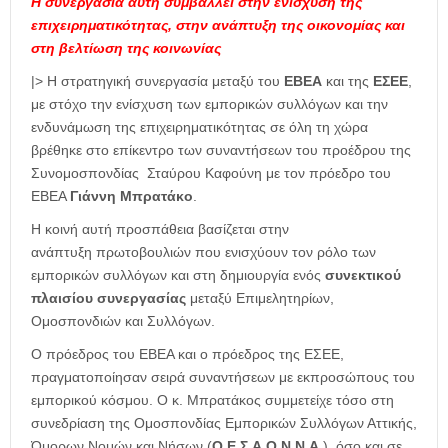
Η συνεργασία αυτή συμβάλλει στην ενίσχυση της
επιχειρηματικότητας, στην ανάπτυξη της οικονομίας και
στη βελτίωση της κοινωνίας
|> Η στρατηγική συνεργασία μεταξύ του
ΕΒΕΑ
και της
ΕΣΕΕ
,
με στόχο την ενίσχυση των εμπορικών συλλόγων και την
ενδυνάμωση της επιχειρηματικότητας σε όλη τη χώρα
βρέθηκε στο επίκεντρο των συναντήσεων του προέδρου της
Συνομοσπονδίας Σταύρου Καφούνη με τον πρόεδρο του
ΕΒΕΑ
Γιάννη
Μπρατάκο
.
Η κοινή αυτή προσπάθεια βασίζεται στην
ανάπτυξη πρωτοβουλιών που ενισχύουν τον ρόλο των
εμπορικών συλλόγων
και στη δημιουργία ενός
συνεκτικού
πλαισίου συνεργασίας
μεταξύ Επιμελητηρίων,
Ομοσπονδιών και Συλλόγων.
O πρόεδρος του ΕΒΕΑ και ο πρόεδρος της ΕΣΕΕ,
πραγματοποίησαν σειρά συναντήσεων με εκπροσώπους του
εμπορικού κόσμου. Ο κ. Μπρατάκος συμμετείχε τόσο στη
συνεδρίαση της Ομοσπονδίας Εμπορικών Συλλόγων Αττικής,
Όμορων Νομών και Νήσων (
Ο.Ε.Σ.Α.Ο.Ν.Ν.Α.
), όσο και σε