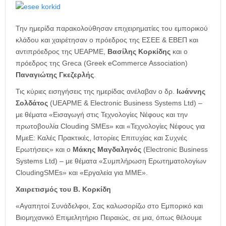
Την ημερίδα παρακολούθησαν επιχειρηματίες του εμπορικού
κλάδου και χαιρέτησαν ο πρόεδρος της ΕΣΕΕ & ΕΒΕΠ και
αντιπρόεδρος της UEAPME,
Βασίλης Κορκίδης
και ο
πρόεδρος της Greca (Greek eCommerce Association)
Παναγιώτης Γκεζερλής
.
Τις κύριες εισηγήσεις της ημερίδας ανέλαβαν ο δρ.
Ιωάννης
Σολδάτος
(UEAPME & Electronic Business Systems Ltd) –
με θέματα «Εισαγωγή στις Τεχνολογίες Νέφους και την
πρωτοβουλία Clouding SMEs» και «Τεχνολογίες Νέφους για
ΜμεΕ: Καλές Πρακτικές, Ιστορίες Επιτυχίας και Συχνές
Ερωτήσεις» και ο
Μάκης Μαγδαληνός
(Electronic Business
Systems Ltd) – με θέματα «Συμπλήρωση Ερωτηματολογίων
CloudingSMEs» και «Εργαλεία για ΜΜΕ».
Χαιρετισμός του Β. Κορκίδη
«Αγαπητοί Συνάδελφοι, Σας καλωσορίζω στο Εμπορικό και
Βιομηχανικό Επιμελητήριο Πειραιώς, σε μια, όπως θέλουμε