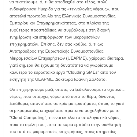
να πιστεύουμε, ό, τι θα αποδειχθεί στο τέλος, πολύ
ενδιαφέρουσα Ημερίδα για τις «τεχνολογίες νέφους», που
αποτελεί πρωτοβουλία της Ελληνικής Συνομοσπονδίας
Εμπορίου και Επιχειρηματικότητας, στο πλαίσιο της
ευρύτερης προσπάθειας να συμβάλουμε στη διαρκή
ενημέρωση και επιμόρφωση των μικρομεσαίων
επιχειρηματιών. Επίσης, δεν σας κρύβω, ό, τι ως
Αντιπρόεδρος της Ευρωπαϊκής Συνομοσπονδίας
Μικρομεσαίων Επιχειρήσεων (UEAPME), χαίρομαι ιδιαίτερα,
γιατί σήμερα θα έχουμε τη δυνατότητα να γνωρίσουμε
καλύτερα το ευρωπαϊκό έργο “Clouding SMEs” από τον
εισηγητή της UEAPME, Δόκτωρα Ιωάννη Σολδάτο.
Θα επιχειρήσουμε μαζί, οπότε, να ξεδιαλύνουμε το σχετικό…
νέφος, που υπάρχει, γύρω από αυτό το θέμα, δίνοντας
ξεκάθαρες απαντήσεις σε κρίσιμα ερωτήματα, όπως το γιατί
οι μικρομεσαίες επιχειρήσεις πρέπει να ασχοληθούν με το
“Cloud Computing”, τι είναι εντέλει το υπολογιστικό νέφος,
ποια τα οφέλη του, ποια τα κύρια εμπόδια στην υιοθέτησή
του από τις μικρομεσαίες επιχειρήσεις, ποιες υπηρεσίες