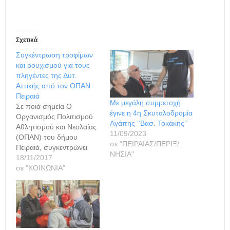
Σχετικά
Συγκέντρωση τροφίμων
και ρουχισμού για τους
πληγέντες της Δυτ.
Αττικής από τον ΟΠΑΝ
Πειραιά
Με μεγάλη συμμετοχή
Σε ποιά σημεία Ο
έγινε η 4η Σκυταλοδρομία
Οργανισμός Πολιτισμού
Αγάπης ‘’Βασ. Τοκάκης’’
Αθλητισμού και Νεολαίας
11/09/2023
(ΟΠΑΝ) του δήμου
σε "ΠΕΙΡΑΙΑΣ/ΠΕΡΙΞ/
Πειραιά, συγκεντρώνει
ΝΗΣΙΑ"
τρόφιμα και είδη
18/11/2017
ρουχισμού, για τους
σε "ΚΟΙΝΩΝΙΑ"
συνανθρώπους μας που
επλήγησαν από τα
επικίνδυνα καιρικά
φαινόμενα στη Δυτική
Αττική. Τα σημεία
συλλογής είναι τα εξής: