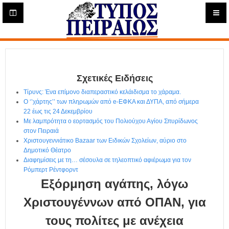
Η
μ
ε
Τύπος
ρ
ή
Πειραιώς - Ενημέρωση
σ
ι
Σχετικές Ειδήσεις
α
Δ
Τίρυνς: Ένα επίμονο διαπεραστικό κελάιδισμα το χάραμα.
ι
Ο ‘’χάρτης’’ των πληρωμών από e-ΕΦΚΑ και ΔΥΠΑ, από σήμερα
α
22 έως τις 24 Δεκεμβρίου
δ
Με λαμπρότητα ο εορτασμός του Πολιούχου Αγίου Σπυρίδωνος
στον Πειραιά
ι
Χριστουγεννιάτικο Bazaar των Ειδικών Σχολείων, αύριο στο
κ
Δημοτικό Θέατρο
τ
Διαφημίσεις με τη… σέσουλα σε τηλεοπτικό αφιέρωμα για τον
υ
Ρόμπερτ Ρέντφορντ
α
Εξόρμηση αγάπης, λόγω
κ
ή
Χριστουγέννων από ΟΠΑΝ, για
Ε
τους πολίτες με ανέχεια
φ