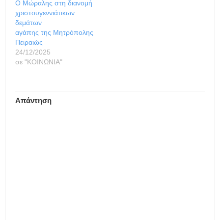
Ο Μώραλης στη διανομή
Δημοτικό Κολυμβητήριο
χριστουγεννιάτικων
«Α. Γαρύφαλλος» πλαζ
δεμάτων
Βοτσαλάκια Κλειστό
αγάπης της Μητρόπολης
Γυμναστήριο "Π.
Πειραιώς
Σαλπέας", Ακτή Μιαούλη
24/12/2025
552…
σε "ΚΟΙΝΩΝΙΑ"
Απάντηση