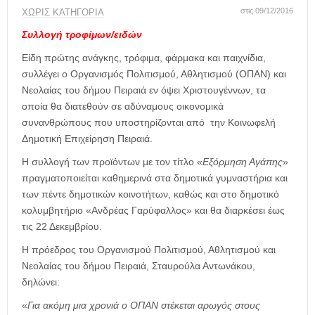
η
στις 09/12/2016
ΧΩΡΊΣ ΚΑΤΗΓΟΡΊΑ
μ
ε
Συλλογή τροφίμων/ειδών
ρ
Είδη πρώτης ανάγκης, τρόφιμα, φάρμακα και παιχνίδια,
ί
δ
συλλέγει ο Οργανισμός Πολιτισμού, Αθλητισμού (ΟΠΑΝ) και
α
Νεολαίας του δήμου Πειραιά εν όψει Χριστουγέννων, τα
οποία θα διατεθούν σε αδύναμους οικονομικά
συνανθρώπους που υποστηρίζονται από την Κοινωφελή
Δημοτική Επιχείρηση Πειραιά.
Η συλλογή των προϊόντων με τον τίτλο «
Εξόρμηση Αγάπης
»
πραγματοποιείται καθημερινά στα δημοτικά γυμναστήρια και
των πέντε δημοτικών κοινοτήτων, καθώς και στο δημοτικό
κολυμβητήριο «Ανδρέας Γαρύφαλλος» και θα διαρκέσει έως
τις 22 Δεκεμβρίου.
Η πρόεδρος του Οργανισμού Πολιτισμού, Αθλητισμού και
Νεολαίας του δήμου Πειραιά, Σταυρούλα Αντωνάκου,
δηλώνει:
«
Για ακόμη μια χρονιά ο ΟΠΑΝ στέκεται αρωγός στους