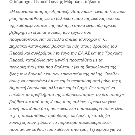
Ο δήμαρχος Πειραιά Γιάννης Μώραλης, δήλωσε:
«
Η επανασύσταση της Δημοτικής Αστυνομίας, είναι το ξεκίνημα
μιας προσπάθειας για τη βελτίωση τόσο της εικόνας όσο και
της καθημερινότητας της πόλης, η οποία είναι ήδη αρκετά
βεβαρημένη εξαιτίας κυρίως των έργων που
πραγματοποιούνται σε πολλά σημεία ταυτόχρονα. Οι
Δημοτικοί Αστυνομικοί βρίσκονται ήδη στους δρόμους του
Πειραιά και συνδράμουν το έργο της ΕΛ.ΑΣ και της Τροχαίας
Πειραιά, καταβάλλοντας μεγάλη προσπάθεια με τα
περιορισμένα μέσα που διαθέτουν για τη διευκόλυνση της
ζωής των δημοτών και των επισκεπτών της πόλης. Οφείλω
όμως να επισημάνω ότι σε καμία περίπτωση από μόνη της η
Δημοτική Αστυνομία, αλλά και καμία Αρχή, δεν μπορεί να
επιλύσει τα προβλήματα της καθημερινότητας, αν δεν υπάρχει
βοήθεια και από τους ίδιους τους πολίτες. Πρέπει να γίνει
κοινή συνείδηση ότι η αντικοινωνική συμπεριφορά όπως είναι
π.χ. η παρεμπόδιση πρόσβασης σε ΑμεΑ, η κατάληψη
κοινόχρηστων χώρων, το παράνομο παρκάρισμα είναι
προπάντων ευθύνη του καθενός από εμάς ξεχωριστά για να