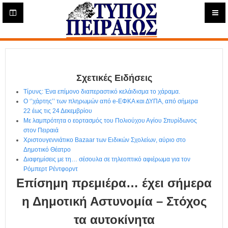
Η
μ
ε
Τύπος
ρ
ή
Πειραιώς - Ενημέρωση
σ
ι
Σχετικές Ειδήσεις
α
Δ
Τίρυνς: Ένα επίμονο διαπεραστικό κελάιδισμα το χάραμα.
ι
Ο ‘’χάρτης’’ των πληρωμών από e-ΕΦΚΑ και ΔΥΠΑ, από σήμερα
α
22 έως τις 24 Δεκεμβρίου
δ
Με λαμπρότητα ο εορτασμός του Πολιούχου Αγίου Σπυρίδωνος
στον Πειραιά
ι
Χριστουγεννιάτικο Bazaar των Ειδικών Σχολείων, αύριο στο
κ
Δημοτικό Θέατρο
τ
Διαφημίσεις με τη… σέσουλα σε τηλεοπτικό αφιέρωμα για τον
υ
Ρόμπερτ Ρέντφορντ
α
Επίσημη πρεμιέρα… έχει σήμερα
κ
ή
η Δημοτική Αστυνομία – Στόχος
Ε
τα αυτοκίνητα
φ