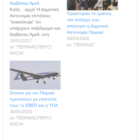
διαβάσεις ΑμεΑ
Καλή... αρχή! Η Δημοτική
Ορκίστηκαν τα τριάντα
Αστυνομία επιτέλους
νέα στελέχη που
"ανακάλυψε" ότι
απέκτησε η Δημοτική
υπάρχουν πεζόδρομοι και
Αστυνομία Πειραιά
διαβάσεις ΑμεΑ, στη
28/03/2026
διάθεση του κάθε
18/01/2017
σε "ΠΕΙΡΑΙΑΣ"
αυθαίρετου και σήμερα
σε "ΠΕΙΡΑΙΑΣ/ΠΕΡΙΞ/
έκανε εξόρμηση για τα...
ΝΗΣΙΑ"
αυτονόητα! Μάλιστα, η
έκπληξη από αυτή τη
δράση της Δημοτικής
Αστυνομίας ήταν τόση
που μέχρι και
φωτογραφίες
Drones για τον Πειραιά
τραβήχτηκαν για το...
προτείνουν με επιστολή
μεγάλο γεγονός! Εδώ
τους το ΕΒΕΠ και η ΥΠΑ
φτάσαμε! Να θεωρείται
30/01/2023
άθλος η…
σε "ΠΕΙΡΑΙΑΣ/ΠΕΡΙΞ/
ΝΗΣΙΑ"