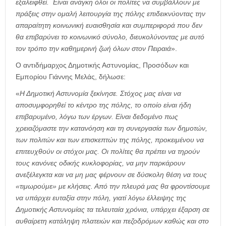
εξαλειφθεί. Είναι ανάγκη όλοι οι πολίτες να συμβάλλουν με
πράξεις στην ομαλή λειτουργία της πόλης επιδεικνύοντας την
απαραίτητη κοινωνική ευαισθησία και συμπεριφορά που δεν
θα επιβαρύνει το κοινωνικό σύνολο, διευκολύνοντας με αυτό
τον τρόπο την καθημερινή ζωή όλων στον Πειραιά
».
Ο αντιδήμαρχος Δημοτικής Αστυνομίας, Προσόδων και
Εμπορίου Γιάννης Μελάς, δήλωσε:
«
Η Δημοτική Αστυνομία ξεκίνησε. Στόχος μας είναι να
αποσυμφορηθεί το κέντρο της πόλης, το οποίο είναι ήδη
επιβαρυμένο, λόγω των έργων. Είναι δεδομένο πως
χρειαζόμαστε την κατανόηση και τη συνεργασία των δημοτών,
των πολιτών και των επισκεπτών της πόλης, προκειμένου να
επιτευχθούν οι στόχοι μας. Οι πολίτες θα πρέπει να τηρούν
τους κανόνες οδικής κυκλοφορίας, να μην παρκάρουν
ανεξέλεγκτα και να μη μας φέρνουν σε δύσκολη θέση να τους
«τιμωρούμε» με κλήσεις. Από την πλευρά μας θα φροντίσουμε
να υπάρχει ευταξία στην πόλη, γιατί λόγω έλλειψης της
Δημοτικής Αστυνομίας τα τελευταία χρόνια, υπάρχει έξαρση σε
αυθαίρετη κατάληψη πλατειών και πεζοδρόμων καθώς και στο