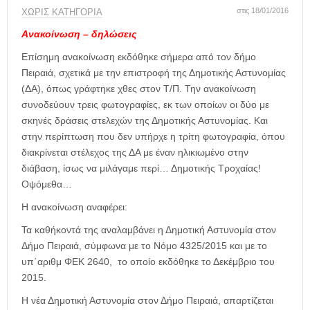
η
στις 18/01/2016
ΧΩΡΊΣ ΚΑΤΗΓΟΡΊΑ
μ
ε
Ανακοίνωση – δηλώσεις
ρ
Επίσημη ανακοίνωση εκδόθηκε σήμερα από τον δήμο
ί
δ
Πειραιά, σχετικά με την επιστροφή της Δημοτικής Αστυνομίας
α
(ΔΑ), όπως γράφτηκε χθες στον Τ/Π. Την ανακοίνωση
συνοδεύουν τρεις φωτογραφίες, εκ των οποίων οι δύο με
σκηνές δράσεις στελεχών της Δημοτικής Αστυνομίας. Και
στην περίπτωση που δεν υπήρχε η τρίτη φωτογραφία, όπου
διακρίνεται στέλεχος της ΔΑ με έναν ηλικιωμένο στην
διάβαση, ίσως να μιλάγαμε περί… Δημοτικής Τροχαίας!
Οψόμεθα…
Η ανακοίνωση αναφέρει:
Τα καθήκοντά της αναλαμβάνει η Δημοτική Αστυνομία στον
Δήμο Πειραιά, σύμφωνα με το Νόμο 4325/2015 και με το
υπ΄αριθμ ΦΕΚ 2640, το οποίο εκδόθηκε το Δεκέμβριο του
2015.
Η νέα Δημοτική Αστυνομία στον Δήμο Πειραιά, απαρτίζεται