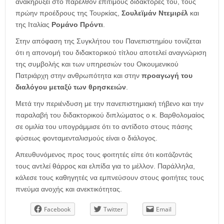
ανακηρύξει στο παρελθόν επίτιμους διδάκτορες του, τους
πρώην προέδρους της Τουρκίας,
Σουλεϊμάν Ντεμιρέλ
και
της Ιταλίας
Ρομάνο Πρόντι
.
Στην απόφαση της Συγκλήτου του Πανεπιστημίου τονίζεται
ότι η απονομή του διδακτορικού τίτλου αποτελεί αναγνώριση
της συμβολής και των υπηρεσιών του Οικουμενικού
Πατριάρχη στην ανθρωπότητα και στην
προαγωγή του
διαλόγου μεταξύ των θρησκειών
.
Μετά την περιένδυση με την πανεπιστημιακή τήβενο και την
παραλαβή του διδακτορικού διπλώματος ο κ. Βαρθολομαίος
σε ομιλία του υπογράμμισε ότι το αντίδοτο στους πάσης
φύσεως φονταμενταλισμούς είναι ο διάλογος.
Απευθυνόμενος προς τους φοιτητές είπε ότι κοιτάζοντάς
τους αντλεί θάρρος και ελπίδα για το μέλλον. Παράλληλα,
κάλεσε τους καθηγητές να εμπνεύσουν στους φοιτήτες τους
πνεύμα ανοχής και ανεκτικότητας.
Facebook
Twitter
Email