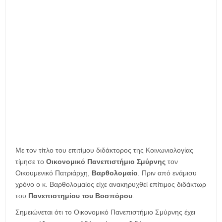
η
μ
ε
ρ
ί
δ
α
Με τον τίτλο του επιτίμου διδάκτορος της Κοινωνιολογίας
τίμησε το
Οικονομικό Πανεπιστήμιο Σμύρνης
τον
Οικουμενικό Πατριάρχη,
Βαρθολομαίο
. Πριν από ενάμισυ
χρόνο ο κ. Βαρθολομαίος είχε ανακηρυχθεί επίτιμος διδάκτωρ
του
Πανεπιστημίου του Βοσπόρου
.
Σημειώνεται ότι το Οικονομικό Πανεπιστήμιο Σμύρνης έχει