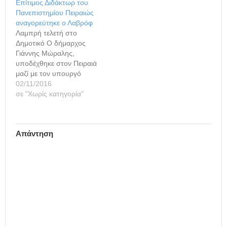
Επίτιμος Διδάκτωρ του
Πανεπιστημίου Πειραιώς
αναγορεύτηκε ο Λαβρόφ
Λαμπρή τελετή στο
Δημοτικό Ο δήμαρχος
Γιάννης Μώραλης,
υποδέχθηκε στον Πειραιά
μαζί με τον υπουργό
Εξωτερικών Νίκο Κοτζιά
02/11/2016
και τον πρύτανη του
σε "Χωρίς κατηγορία"
Πανεπιστημίου Πειραιώς
Ν. Β. Γεωργόπουλο, τον
υπουργό Εξωτερικών
Απάντηση
της Ρωσικής
Ομοσπονδίας Σεργκέϊ
Λαβρόφ, στην τελετή
αναγόρευσης του σε
Επίτιμο Διδάκτορα του
Πανεπιστημίου Πειραιώς,
που πραγματοποιήθηκε
σήμερα στο Δημοτικό
Θέατρο.…