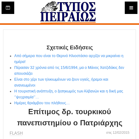
Η
μ
ε
Τύπος
ρ
ή
Πειραιώς - Ενημέρωση
σ
ι
Σχετικές Ειδήσεις
α
Δ
Από σήμερα που είναι το Θερινό Ηλιοστάσιο αρχίζει να μικραίνει η
ι
ημέρα!
α
Πέρασαν 32 χρόνια από τις 15/6/1994, μα ο Μάνος Χατζιδάκις δεν
δ
απουσιάζει
Είναι στο χέρι των ηλικιωμένων να ζουν υγιείς, ήρεμοι και
ι
ανανεωμένοι
κ
Η τουριστική ανάπτυξη, ο ξεσηκωμός των Αλβανών και η δική μας
τ
‘’ψυχραιμία’’…
υ
Ημέρες θριάμβου του πλήθους…
α
Επίτιμος δρ. τουρκικού
κ
ή
πανεπιστημίου ο Πατριάρχης
Ε
φ
στις 12/02/2015
FLASH