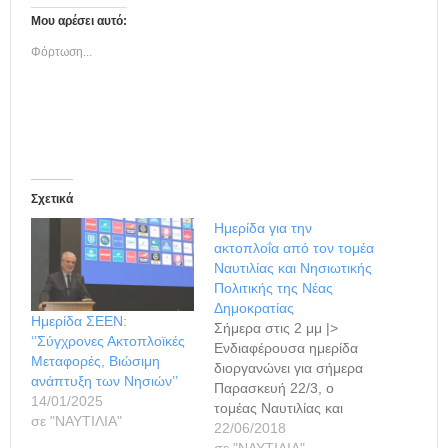
Μου αρέσει αυτό:
Φόρτωση...
Σχετικά
Ημερίδα για την
ακτοπλοΐα από τον τομέα
Ναυτιλίας και Νησιωτικής
Πολιτικής της Νέας
Δημοκρατίας
Ημερίδα ΣΕΕΝ:
Σήμερα στις 2 μμ |>
‘’Σύγχρονες Ακτοπλοϊκές
Ενδιαφέρουσα ημερίδα
Μεταφορές, Βιώσιμη
διοργανώνει για σήμερα
ανάπτυξη των Νησιών’’
Παρασκευή 22/3, ο
14/01/2025
τομέας Ναυτιλίας και
σε "ΝΑΥΤΙΛΙΑ"
Νησιωτικής Πολιτικής της
22/06/2018
ΝΔ, με θέμα το φλέγον
σε "ΝΑΥΤΙΛΙΑ"