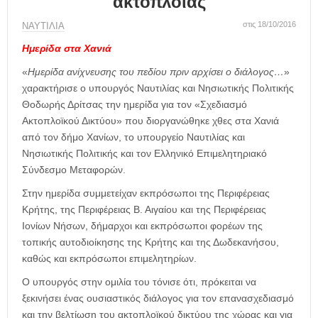
ακτοπλοΐας
η
μ
στις 18/10/2016
ΝΑΥΤΙΛΙΑ
ε
ρ
Ημερίδα στα Χανιά
ί
«
Ημερίδα ανίχνευσης του πεδίου πριν αρχίσει ο διάλογος…
»
δ
χαρακτήρισε ο υπουργός Ναυτιλίας και Νησιωτικής Πολιτικής
α
Θοδωρής Δρίτσας την ημερίδα για τον «Σχεδιασμό
Ακτοπλοϊκού Δικτύου» που διοργανώθηκε χθες στα Χανιά
από τον δήμο Χανίων, το υπουργείο Ναυτιλίας και
Νησιωτικής Πολιτικής και τον Ελληνικό Επιμελητηριακό
Σύνδεσμο Μεταφορών.
Στην ημερίδα συμμετείχαν εκπρόσωποι της Περιφέρειας
Κρήτης, της Περιφέρειας Β. Αιγαίου και της Περιφέρειας
Ιονίων Νήσων, δήμαρχοι και εκπρόσωποι φορέων της
τοπικής αυτοδιοίκησης της Κρήτης και της Δωδεκανήσου,
καθώς και εκπρόσωποι επιμελητηρίων.
Ο υπουργός στην ομιλία του τόνισε ότι, πρόκειται να
ξεκινήσει ένας ουσιαστικός διάλογος για τον επανασχεδιασμό
και την βελτίωση του ακτοπλοϊκού δικτύου της χώρας και για