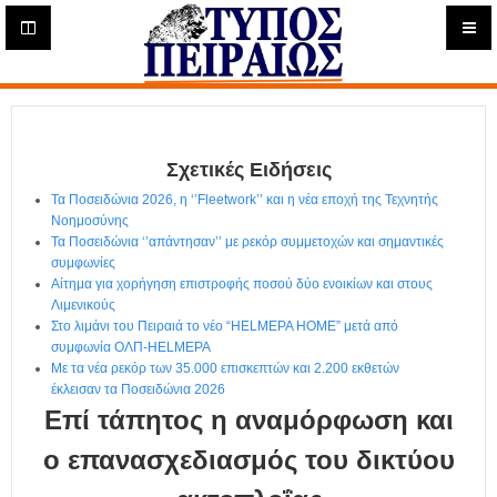
Η
μ
ε
Τύπος
ρ
ή
Πειραιώς - Ενημέρωση
σ
ι
Σχετικές Ειδήσεις
α
Δ
Τα Ποσειδώνια 2026, η ‘’Fleetwork’’ και η νέα εποχή της Τεχνητής
ι
Νοημοσύνης
α
Τα Ποσειδώνια ‘’απάντησαν’’ με ρεκόρ συμμετοχών και σημαντικές
δ
συμφωνίες
Αίτημα για χορήγηση επιστροφής ποσού δύο ενοικίων και στους
ι
Λιμενικούς
κ
Στο λιμάνι του Πειραιά το νέο “HELMEPA HOME” μετά από
τ
συμφωνία ΟΛΠ-HELMEPA
υ
Με τα νέα ρεκόρ των 35.000 επισκεπτών και 2.200 εκθετών
α
έκλεισαν τα Ποσειδώνια 2026
κ
Επί τάπητος η αναμόρφωση και
ή
Ε
ο επανασχεδιασμός του δικτύου
φ