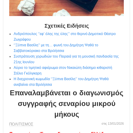
η
μ
ε
ρ
ί
Σχετικές Ειδήσεις
δ
Ανδριόπουλος ‘’εφ’ όλης της ύλης’’ στο θερινό Δημοτικό Θέατρο
α
Ζωγράφου
‘’Ξύπνα Βασίλη’’ με τη… φωνή του Δημήτρη Ψαθά το
Σαββατοκύριακο στα Βριλήσσια
Συστράτευση χορωδιών του Πειραιά για τη μουσική πανδαισία της
21ης Ιουνίου
Αύριο το τιμητικό αφιέρωμα στον Νικαιώτη διάσημο κιθαριστή
Στέλιο Γκόλγκαρη
Η διαχρονική κωμωδία ‘’Ξύπνα Βασίλη’’ του Δημήτρη Ψαθά
ανεβαίνει στα Βριλήσσια
Επαναλαμβάνεται ο διαγωνισμός
συγγραφής σεναρίου μικρού
μήκους
στις 13/01/2026
ΠΟΛΙΤΙΣΜΟΣ