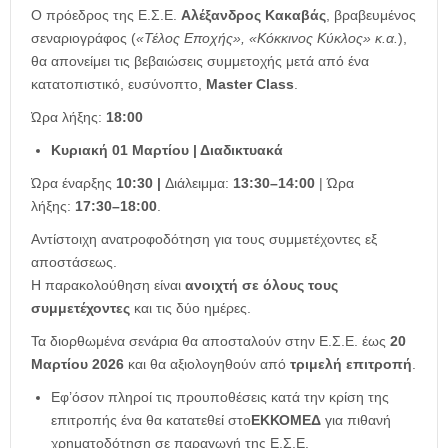
Ο πρόεδρος της Ε.Σ.Ε.
Αλέξανδρος Κακαβάς
, βραβευμένος
σεναριογράφος (
«Τέλος Εποχής», «Κόκκινος Κύκλος» κ.α.
),
θα απονείμει τις βεβαιώσεις συμμετοχής μετά από ένα
κατατοπιστικό, ευσύνοπτο,
Master
Class
.
Ώρα λήξης:
18:00
Κυριακή 01 Μαρτίου | Διαδικτυακά
Ώρα έναρξης
10:30 |
Διάλειμμα:
13:30–14:00
| Ώρα
λήξης:
17:30–18:00
.
Αντίστοιχη ανατροφοδότηση για τους συμμετέχοντες εξ
αποστάσεως.
Η παρακολούθηση είναι
ανοιχτή σε όλους τους
συμμετέχοντες
και τις δύο ημέρες.
Τα διορθωμένα σενάρια θα αποσταλούν στην Ε.Σ.Ε. έως
20
Μαρτίου 2026
και θα αξιολογηθούν από
τριμελή επιτροπή
.
Εφ’όσον πληροί τις προυποθέσεις κατά την κρίση της
επιτροπής ένα θα κατατεθεί στο
ΕΚΚΟΜΕΔ
για πιθανή
χρηματοδότηση σε παραγωγή της Ε.Σ.Ε.