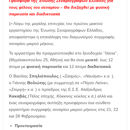
Προσφορά της Ένωσης Σεναριογράφων Ελλάδος για
τους φίλους του σεναρίου – Θα διεξαχθεί με φυσική
παρουσία και διαδικτυακά
|> Λόγω της μεγάλης επιτυχίας του πρώτου μεικτού
εργαστηρίου της Ένωσης Σεναριογράφων Ελλάδος,
αποφασίστηκε η επανάληψη του διαγωνισμού συγγραφής
σεναρίου μικρού μήκους.
Το εργαστήριο θα πραγματοποιηθεί στο ξενοδοχείο ‘’Ιλίσια’’,
(Μιχαλακοπούλου 25, Αθήνα) και θα είναι
μεικτό
: έως 12
άτομα με
φυσική παρουσία
και 12 άτομα
διαδικτυακά
.
Ο Βασίλης
Σπηλιόπουλος
(
«Σασμός», «Ναυάγιο» κ.α.
),
ο Γιάννης
Βολιώτης
(με συμμετοχή σε
«Πόρτο Λεόνε»,
«Στοργή» κ.α.
) ο πρόεδρος της Ε.Σ.Ε. Αλέξανδρος
Κακαβάς
(Τέλος εποχής, Κόκκινος κύκλος κ.ά.)
αλλά και
ένας σεναριογράφος έκπληξη προσφέρουν ένα σύνθετο
εργαστήριο συγγραφής σεναρίου μικρού μήκους στις 21, 22
και 28 Φεβρουαρίου.
Προετοιμασία