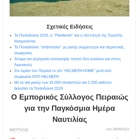
η
μ
ε
ρ
Σχετικές Ειδήσεις
ί
δ
Τα Ποσειδώνια 2026, η ‘’Fleetwork’’ και η νέα εποχή της Τεχνητής
α
Νοημοσύνης
Τα Ποσειδώνια ‘’απάντησαν’’ με ρεκόρ συμμετοχών και σημαντικές
συμφωνίες
Αίτημα για χορήγηση επιστροφής ποσού δύο ενοικίων και στους
Λιμενικούς
Στο λιμάνι του Πειραιά το νέο “HELMEPA HOME” μετά από
συμφωνία ΟΛΠ-HELMEPA
Με τα νέα ρεκόρ των 35.000 επισκεπτών και 2.200 εκθετών
έκλεισαν τα Ποσειδώνια 2026
Ο Εμπορικός Σύλλογος Πειραιώς
για την Παγκόσμια Ημέρα
Ναυτιλίας
στις 28/09/2022
ΝΑΥΤΙΛΙΑ