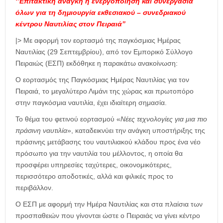
‘’Επιτακτική ανάγκη η ενεργοποίηση και συνεργασία
όλων για τη δημιουργία εκθεσιακού – συνεδριακού
κέντρου Ναυτιλίας στον Πειραιά’’
|> Με αφορμή τον εορτασμό της παγκόσμιας Ημέρας
Ναυτιλίας (29 Σεπτεμβρίου), από τον Εμπορικό Σύλλογο
Πειραιώς (ΕΣΠ) εκδόθηκε η παρακάτω ανακοίνωση:
Ο εορτασμός της Παγκόσμιας Ημέρας Ναυτιλίας για τον
Πειραιά, το μεγαλύτερο Λιμάνι της χώρας και πρωτοπόρο
στην παγκόσμια ναυτιλία, έχει ιδιαίτερη σημασία.
Το θέμα του φετινού εορτασμού «
Νέες τεχνολογίες για μια πιο
πράσινη ναυτιλία
», καταδεικνύει την ανάγκη υποστήριξης της
πράσινης μετάβασης του ναυτιλιακού κλάδου προς ένα νέο
πρόσωπο για την ναυτιλία του μέλλοντος, η οποία θα
προσφέρει υπηρεσίες ταχύτερες, οικονομικότερες,
περισσότερο αποδοτικές, αλλά και φιλικές προς το
περιβάλλον.
Ο ΕΣΠ με αφορμή την Ημέρα Ναυτιλίας και στα πλαίσια των
προσπαθειών που γίνονται ώστε ο Πειραιάς να γίνει κέντρο