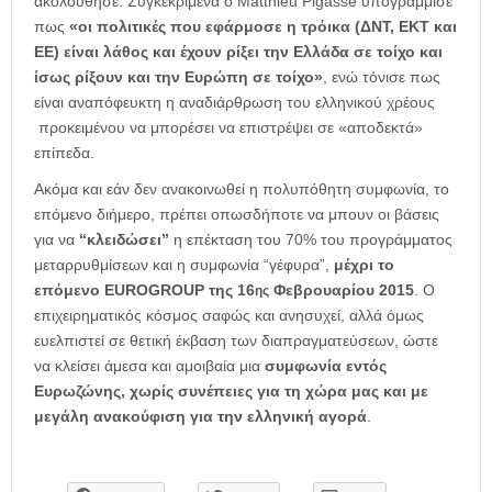
ακολούθησε. Συγκεκριμένα ο Matthieu Pigasse υπογράμμισε
πως
«οι πολιτικές που εφάρμοσε η τρόικα (ΔΝΤ, ΕΚΤ και
ΕΕ) είναι λάθος και έχουν ρίξει την Ελλάδα σε τοίχο και
ίσως ρίξουν και την Ευρώπη σε τοίχο»
, ενώ τόνισε πως
είναι αναπόφευκτη η αναδιάρθρωση του ελληνικού χρέους
προκειμένου να μπορέσει να επιστρέψει σε «αποδεκτά»
επίπεδα.
Ακόμα και εάν δεν ανακοινωθεί η πολυπόθητη συμφωνία, το
επόμενο διήμερο, πρέπει οπωσδήποτε να μπουν οι βάσεις
για να
“κλειδώσει”
η επέκταση του 70% του προγράμματος
μεταρρυθμίσεων και η συμφωνία “γέφυρα”,
μέχρι το
επόμενο
EUROGROUP της 16
Φεβρουαρίου 2015
. Ο
ης
επιχειρηματικός κόσμος σαφώς και ανησυχεί, αλλά όμως
ευελπιστεί σε θετική έκβαση των διαπραγματεύσεων, ώστε
να κλείσει άμεσα και αμοιβαία μια
συμφωνία εντός
Ευρωζώνης, χωρίς συνέπειες για τη χώρα μας και με
μεγάλη ανακούφιση για την ελληνική αγορά
.