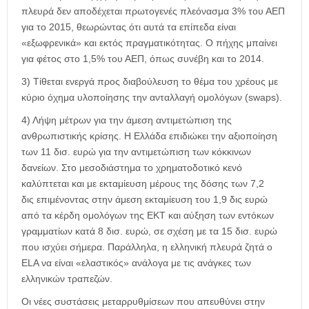
πλευρά δεν αποδέχεται πρωτογενές πλεόνασμα 3% του ΑΕΠ
για το 2015, θεωρώντας ότι αυτά τα επίπεδα είναι
«εξωφρενικά» και εκτός πραγματικότητας. Ο πήχης μπαίνει
για φέτος στο 1,5% του ΑΕΠ, όπως συνέβη και το 2014.
3) Τίθεται ενεργά προς διαβούλευση το θέμα του χρέους με
κύριο όχημα υλοποίησης την ανταλλαγή ομολόγων (swaps).
4) Λήψη μέτρων για την άμεση αντιμετώπιση της
ανθρωπιστικής κρίσης. Η Ελλάδα επιδιώκει την αξιοποίηση
των 11 δισ. ευρώ για την αντιμετώπιση των κόκκινων
δανείων. Στο μεσοδιάστημα το χρηματοδοτικό κενό
καλύπτεται και με εκταμίευση μέρους της δόσης των 7,2
δις επιμένοντας στην άμεση εκταμίευση του 1,9 δις ευρώ
από τα κέρδη ομολόγων της ΕΚΤ και αύξηση των εντόκων
γραμματίων κατά 8 δισ. ευρώ, σε σχέση με τα 15 δισ. ευρώ
που ισχύει σήμερα. Παράλληλα, η ελληνική πλευρά ζητά ο
ELA να είναι «ελαστικός» ανάλογα με τις ανάγκες των
ελληνικών τραπεζών.
Οι νέες συστάσεις μεταρρυθμίσεων που απευθύνει στην