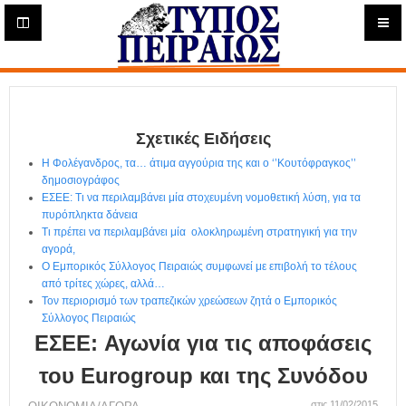
Η
μ
ε
Τύπος
ρ
ή
Πειραιώς - Ενημέρωση
σ
ι
Σχετικές Ειδήσεις
α
Δ
Η Φολέγανδρος, τα… άτιμα αγγούρια της και ο ‘’Κουτόφραγκος’’
ι
δημοσιογράφος
α
ΕΣΕΕ: Τι να περιλαμβάνει μία στοχευμένη νομοθετική λύση, για τα
δ
πυρόπληκτα δάνεια
Τι πρέπει να περιλαμβάνει μία ολοκληρωμένη στρατηγική για την
ι
αγορά,
κ
Ο Εμπορικός Σύλλογος Πειραιώς συμφωνεί με επιβολή το τέλους
τ
από τρίτες χώρες, αλλά…
υ
Τον περιορισμό των τραπεζικών χρεώσεων ζητά ο Εμπορικός
α
Σύλλογος Πειραιώς
κ
ΕΣΕΕ: Αγωνία για τις αποφάσεις
ή
Ε
του Eurogroup και της Συνόδου
φ
στις 11/02/2015