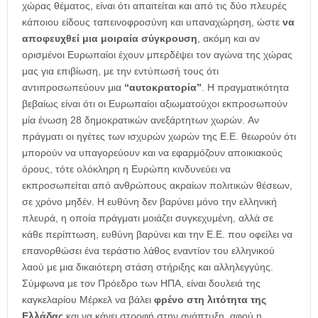
χώρας θέματος, είναι ότι απαιτείται και από τις δύο πλευρές
κάποιου είδους ταπεινοφροσύνη και υπαναχώρηση, ώστε
να
αποφευχθεί μια μοιραία σύγκρουση
, ακόμη και αν
ορισμένοι Ευρωπαίοι έχουν μπερδέψει τον αγώνα της χώρας
μας για επιβίωση, με την εντύπωσή τους ότι
αντιπροσωπεύουν μια
“αυτοκρατορία”
. Η πραγματικότητα
βεβαίως είναι ότι οι Ευρωπαίοι αξιωματούχοι εκπροσωπούν
μία ένωση 28 δημοκρατικών ανεξάρτητων χωρών. Αν
πράγματι οι ηγέτες των ισχυρών χωρών της Ε.Ε. θεωρούν ότι
μπορούν να υπαγορεύουν και να εφαρμόζουν αποικιακούς
όρους, τότε ολόκληρη η Ευρώπη κινδυνεύει να
εκπροσωπείται από ανθρώπους ακραίων πολιτικών θέσεων,
σε χρόνο μηδέν. Η ευθύνη δεν βαρύνει μόνο την ελληνική
πλευρά, η οποία πράγματι μοιάζει συγκεχυμένη, αλλά σε
κάθε περίπτωση, ευθύνη βαρύνει και την Ε.Ε. που οφείλει να
επανορθώσει ένα τεράστιο λάθος εναντίον του ελληνικού
λαού με μια δικαιότερη στάση στήριξης και αλληλεγγύης.
Σύμφωνα με τον Πρόεδρο των ΗΠΑ, είναι δουλειά της
καγκελαρίου Μέρκελ να βάλει
φρένο στη λιτότητα της
Ελλάδας
και να κάνει στροφή στην ανάπτυξη, αφού η