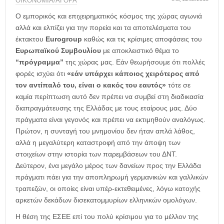
η
ΟΙΚΟΝΟΜΙΑ/ΑΓΟΡΑ
μ
Ο εμπορικός και επιχειρηματικός κόσμος της χώρας αγωνιά
ε
αλλά και ελπίζει για την πορεία και τα αποτελέσματα του
ρ
έκτακτου
Eurogroup
καθώς και τις κρίσιμες αποφάσεις του
ί
Ευρωπαϊκού Συμβουλίου
με αποκλειστικό θέμα το
δ
“πρόγραμμα”
της χώρας μας. Εάν θεωρήσουμε ότι πολλές
α
φορές ισχύει ότι
«εάν υπάρχει κάποιος χειρότερος από
τον αντίπαλό του, είναι ο κακός του εαυτός»
τότε σε
καμία περίπτωση αυτό δεν πρέπει να συμβεί στη διαδικασία
διαπραγμάτευσης της Ελλάδας με τους εταίρους μας. Δύο
πράγματα είναι γεγονός και πρέπει να εκτιμηθούν αναλόγως.
Πρώτον, η συνταγή του μνημονίου δεν ήταν απλά λάθος,
αλλά η μεγαλύτερη καταστροφή από την άποψη των
στοιχείων στην ιστορία των παρεμβάσεων του ΔΝΤ.
Δεύτερον, ένα μεγάλο μέρος των δανείων προς την Ελλάδα
πράγματι πάει για την αποπληρωμή γερμανικών και γαλλικών
τραπεζών, οι οποίες είναι υπέρ-εκτεθειμένες, λόγω κατοχής
αρκετών δεκάδων δισεκατομμυρίων ελληνικών ομολόγων.
Η θέση της ΕΣΕΕ επί του πολύ κρίσιμου για το μέλλον της