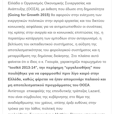
Ελλάδα ο Οργανισμός Οικονομικής Συνεργασίας και
Ανάπτυξης (ΟΟΣΑ), με έκθεση που έδωσε στη δημοσιότητα
(Going for Growth 2015)
θα αφορούν στην ενίσχυση των
ενεργητικών πολιτικών στην αγορά εργασίας και του δικτύου
κοινωνικής ασφάλειας για να αντιμετωπισθούν οι συνέπειες
της κρίσης στην ανεργία και οι κοινωνικές επιπτώσεις της, η
περαιτέρω κατάργηση των εμποδίων στον ανταγωνισμό, η
βελτίωση του εκπαιδευτικού συστήματος, η αύξηση της
αποτελεσματικότητας του φορολογικού συστήματος και η
μεταρρύθμιση της δημόσιας διοίκησης. Στο πλαίσιο αυτό
φαίνεται ότι ο ίδιος ο κ. Γκουρία, χαρακτηρίζει παρωχημένο το
“toolkit 2013-14”,
την περίφημη “εργαλειοθήκη” που
πουλήθηκε για να εφαρμοσθεί πριν λίγο καιρό στην
Ελλάδα, καθώς φέρεται να ήταν απομεινάρι παλαιού και
μη αποτελεσματικού προγράμματος του ΟΟΣΑ
.
Αντίστοιχα επικεφαλής της επενδυτικής τράπεζας Lazard,
που είναι σύμβουλος της κυβέρνησης στο θέμα της
αναδιάρθρωσης του χρέους, επίσης έριξε ευθύνες στην
τρόικα για την λάθος πολιτική που