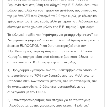
Γερμανία είναι στη θέση του οδηγού της Ε.Ε. δεδομένου του
ρόλου της, αλλά και του τεράστιου μεγέθους της οικονομίας
της με ένα ΑΕΠ που ξεπερνά τα 2,9 τρις ευρώ, με εξωτερικό
χρέος περίπου 2 τρις ευρώ, αλλά με τεράστιο πλεόνασμα και
εξαγωγές εκτός χωρών μελών της Ε.Ε. ύψους 1 τρις ευρώ.
Το ελληνικό σχέδιο για
“πρόγραμμα μεταρρυθμίσεων”
και
“συμφωνία- γέφυρα”
που καταθέτει η ελληνική πλευρά στο
έκτακτο EUROGROUP και θα υποστηριχθεί από τον
Πρωθυπουργό, στην πρώτη του παρουσία στη Σύνοδο
Κορυφής, συγκροτείται από τέσσερις βασικούς άξονες, οι
οποίοι από το ΥΠΟΙΚ, περιγράφονται ως εξής:
1) Πρόγραμμα «γέφυρα» έως τον Σεπτέμβριο στο οποίο θα
αποτυπώνεται το 70% των δεσμεύσεων του MoU, ενώ το
υπόλοιπο 30% των τοξικών μέτρων, είτε θα απαλειφθεί, είτε
θα αντικατασταθεί από δέκα νέες μεταρρυθμίσεις σε
συνεργασία με τον ΟΟΣΑ.
2) Επαναπροσδιορισμός του στόχου για τα πρωτογενή
πλεονάσματα, αρχής γενομένης από φέτος. Η ελληνική