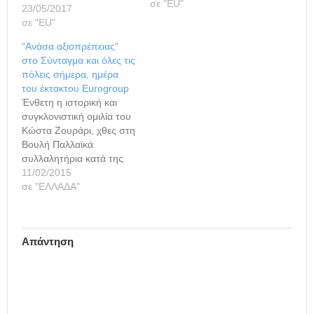
σε "ΕU"
όμως να προκύψει
23/05/2017
συμφωνία λόγω των
σε "ΕU"
διαφωνιών του ΔΝΤ με
“Ανάσα αξιοπρέπειας”
την Γερμανία του κ.
στο Σύνταγμα και όλες τις
Σόϊμπλε... Και όπως
πόλεις σήμερα, ημέρα
ανέφερε στο ΑΠΕ-ΜΠΕ
του έκτακτου Eurogroup
πηγή της Ευρωζώνης
Ένθετη η ιστορική και
"δεν θα υπάρξει έκτακτο
συγκλονιστική ομιλία του
Eurogroup πριν από το
Κώστα Ζουράρι, χθες στη
προγραμματισμένο της
Βουλή Παλλαϊκά
15ης Ιουνίου".…
συλλαλητήρια κατά της
λιτότητας
11/02/2015
προγραμματίζονται, σε
σε "ΕΛΛΑΔΑ"
όλη τη χώρα, σημέρα
που διεξάγεται και η
συνεδρίαση του έκτακτου
Απάντηση
Eurogroup, όπου θα
συζητήσει το ζήτημα της
Ελλάδας. Το κάλεσμα
γίνεται από τα social
media, όπου έχει
αναρτηθεί και σχετικό…