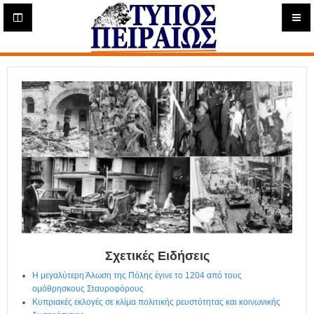
Η
μ
ε
Τύπος
ρ
ή
Πειραιώς - Ενημέρωση
σ
ι
α
Δ
ι
α
δ
ι
κ
τ
υ
α
Σχετικές Ειδήσεις
κ
ή
Η μεγαλύτερη Άλωση της Πόλης έγινε το 1204 από τους
Ε
ομόθρησκους Σταυροφόρους
φ
Κυπριακές εκλογές σε κλίμα πολιτικής ρευστότητας και κοινωνικής