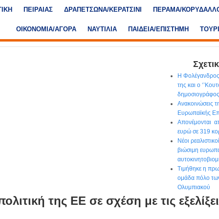
ΤΙΚΗ
ΠΕΙΡΑΙΑΣ
ΔΡΑΠΕΤΣΩΝΑ/ΚΕΡΑΤΣΙΝΙ
ΠΕΡΑΜΑ/ΚΟΡΥΔΑΛΛ
ΟΙΚΟΝΟΜΙΑ/ΑΓΟΡΑ
ΝΑΥΤΙΛΙΑ
ΠΑΙΔΕΙΑ/ΕΠΙΣΤΗΜΗ
ΤΟΥΡ
Σχετικ
Η Φολέγανδρος
της και ο ‘’Κου
δημοσιογράφο
Ανακοινώσεις τ
Ευρωπαϊκής Επ
Απονέμονται απ
ευρώ σε 319 κο
Νέοι ρεαλιστικο
βιώσιμη ευρωπ
αυτοκινητοβιομ
Τιμήθηκε η πρ
ομάδα πόλο τω
Ολυμπιακού
πολιτική της ΕΕ σε σχέση με τις εξελίξ