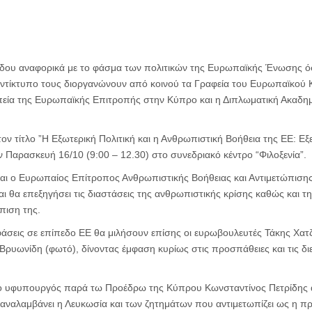
δου αναφορικά με το φάσμα των πολιτικών της Ευρωπαϊκής Ένωσης όσο
αντίκτυπο τους διοργανώνουν από κοινού τα Γραφεία του Ευρωπαϊκού 
εία της Ευρωπαϊκής Επιτροπής στην Κύπρο και η Διπλωματική Ακαδημ
τον τίτλο ”Η Εξωτερική Πολιτική και η Ανθρωπιστική Βοήθεια της ΕΕ: Εξ
 Παρασκευή 16/10 (9:00 – 12.30) στο συνεδριακό κέντρο “Φιλοξενία”.
ίναι ο Ευρωπαίος Επίτροπος Ανθρωπιστικής Βοήθειας και Αντιμετώπιση
και θα επεξηγήσει τις διαστάσεις της ανθρωπιστικής κρίσης καθώς και 
πιση της.
οφάσεις σε επίπεδο ΕΕ θα μιλήσουν επίσης οι ευρωβουλευτές Τάκης Χα
 Βρυωνίδη (φωτό), δίνοντας έμφαση κυρίως στις προσπάθειες και τις δ
ι ο υφυπουργός παρά τω Προέδρω της Κύπρου Κωνσταντίνος Πετρίδης
ναλαμβάνει η Λευκωσία και των ζητημάτων που αντιμετωπίζει ως η π