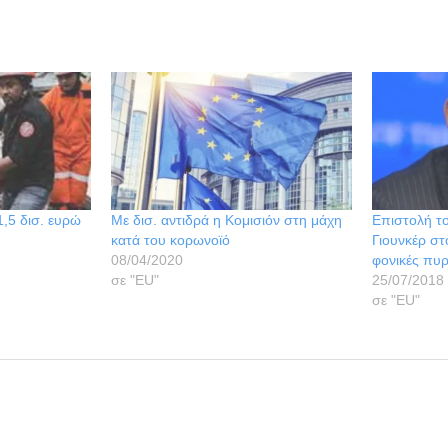
,5 δισ. ευρώ
Με δισ. αντιδρά η Κομισιόν στη μάχη
Επιστολή τ
κατά του κορωνοϊό
Γιουνκέρ στ
08/04/2020
φονικές πυρ
σε "ΕU"
25/07/2018
σε "ΕU"