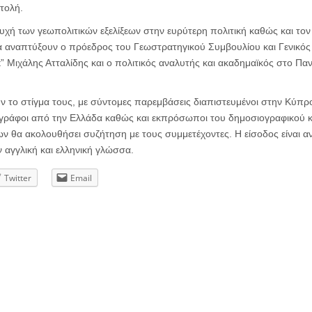
τολή.
υχή των γεωπολιτικών εξελίξεων στην ευρύτερη πολιτική καθώς και τον
α αναπτύξουν ο πρόεδρος του Γεωστρατηγικού Συμβουλίου και Γενικός
” Μιχάλης Ατταλίδης και ο πολιτικός αναλυτής και ακαδημαϊκός στο Πα
 το στίγμα τους, με σύντομες παρεμβάσεις διαπιστευμένοι στην Κύπρ
γράφοι από την Ελλάδα καθώς και εκπρόσωποι του δημοσιογραφικού 
ν θα ακολουθήσει συζήτηση με τους συμμετέχοντες. Η είσοδος είναι ανο
ν αγγλική και ελληνική γλώσσα.
Twitter
Email