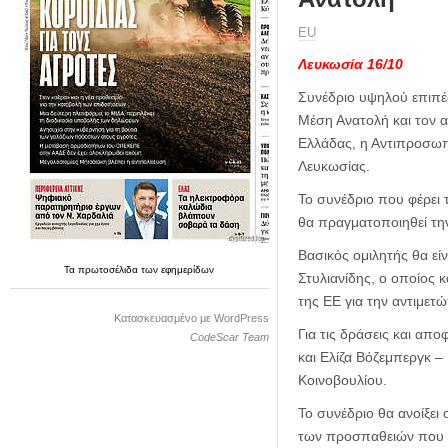
η
μ
ΕU
ε
ρ
Λευκωσία 16/10
ί
Συνέδριο υψηλού επιπέ
δ
Μέση Ανατολή και τον 
α
Ελλάδας, η Αντιπροσωπ
Λευκωσίας.
Το συνέδριο που φέρει 
θα πραγματοποιηθεί την
Βασικός ομιλητής θα ε
Τα
πρωτοσέλιδα
των
εφημερίδων
Στυλιανίδης, ο οποίος 
της ΕΕ για την αντιμετώ
Κατασκευασμένο με WordPress
Για τις δράσεις και απ
CodeScar Team
και Ελίζα Βόζεμπεργκ –
Κοινοβουλίου.
Το συνέδριο θα ανοίξε
των προσπαθειών που α