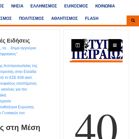
ΟΣ
ΝΗΣΙΑ
ΕΛΛΗΝΙΣΜΟΣ
ΕU/ΚΟΣΜΟΣ
ΚΟΙΝΩΝΙΑ
ΙΣΜΟΣ
ΠΟΛΙΤΙΣΜΟΣ
ΑΘΛΗΤΙΣΜΟΣ
FLASH
ές Ειδήσεις
, τα… άτιμα αγγούρια
τόφραγκος’’
ς
ης Αντιπροσωπείας της
ιτροπής στην Ελλάδα
ό το ΕΣΕ 838 εκατ.
ρυφαίους επιστήμονες
ί κανόνες για πιο
αϊκή
ηχανία
ωταθλήτρια Ευρώπης
ν Γυναικών του
εις στη Μέση