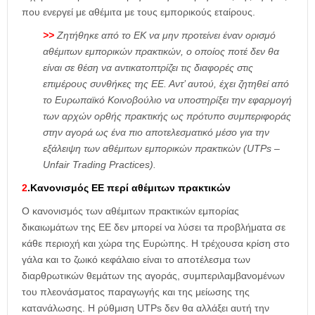
που ενεργεί με αθέμιτα με τους εμπορικούς εταίρους.
>>
Ζητήθηκε από το EΚ να μην προτείνει έναν ορισμό
αθέμιτων εμπορικών πρακτικών, ο οποίος ποτέ δεν θα
είναι σε θέση να αντικατοπτρίζει τις διαφορές στις
επιμέρους συνθήκες της ΕΕ. Αντ’ αυτού, έχει ζητηθεί από
το Ευρωπαϊκό Κοινοβούλιο να υποστηρίξει την εφαρμογή
των αρχών ορθής πρακτικής ως πρότυπο συμπεριφοράς
στην αγορά ως ένα πιο αποτελεσματικό μέσο για την
εξάλειψη των αθέμιτων εμπορικών πρακτικών (UTPs –
Unfair Trading Practices).
2
.Κανονισμός ΕΕ περί αθέμιτων πρακτικών
Ο κανονισμός των αθέμιτων πρακτικών εμπορίας
δικαιωμάτων της ΕΕ δεν μπορεί να λύσει τα προβλήματα σε
κάθε περιοχή και χώρα της Ευρώπης. Η τρέχουσα κρίση στο
γάλα και το ζωικό κεφάλαιο είναι το αποτέλεσμα των
διαρθρωτικών θεμάτων της αγοράς, συμπεριλαμβανομένων
του πλεονάσματος παραγωγής και της μείωσης της
κατανάλωσης. Η ρύθμιση UTPs δεν θα αλλάξει αυτή την