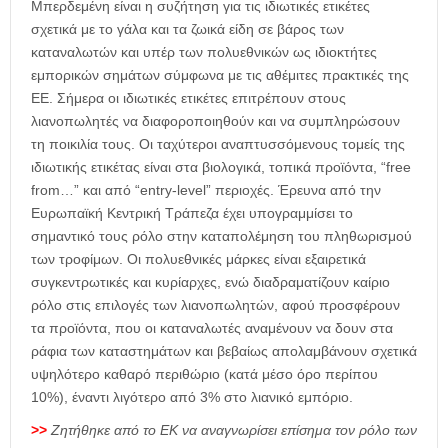
Μπερδεμένη είναι η συζήτηση για τις ιδιωτικές ετικέτες
σχετικά με το γάλα και τα ζωικά είδη σε βάρος των
καταναλωτών και υπέρ των πολυεθνικών ως ιδιοκτήτες
εμπορικών σημάτων σύμφωνα με τις αθέμιτες πρακτικές της
ΕΕ. Σήμερα οι ιδιωτικές ετικέτες επιτρέπουν στους
λιανοπωλητές να διαφοροποιηθούν και να συμπληρώσουν
τη ποικιλία τους. Οι ταχύτεροι αναπτυσσόμενους τομείς της
ιδιωτικής ετικέτας είναι στα βιολογικά, τοπικά προϊόντα, “free
from…” και από “entry-level” περιοχές. Έρευνα από την
Ευρωπαϊκή Κεντρική Τράπεζα έχει υπογραμμίσει το
σημαντικό τους ρόλο στην καταπολέμηση του πληθωρισμού
των τροφίμων. Οι πολυεθνικές μάρκες είναι εξαιρετικά
συγκεντρωτικές και κυρίαρχες, ενώ διαδραματίζουν καίριο
ρόλο στις επιλογές των λιανοπωλητών, αφού προσφέρουν
τα προϊόντα, που οι καταναλωτές αναμένουν να δουν στα
ράφια των καταστημάτων και βεβαίως απολαμβάνουν σχετικά
υψηλότερο καθαρό περιθώριο (κατά μέσο όρο περίπου
10%), έναντι λιγότερο από 3% στο λιανικό εμπόριο.
>>
Ζητήθηκε από το ΕΚ να αναγνωρίσει επίσημα τον ρόλο των