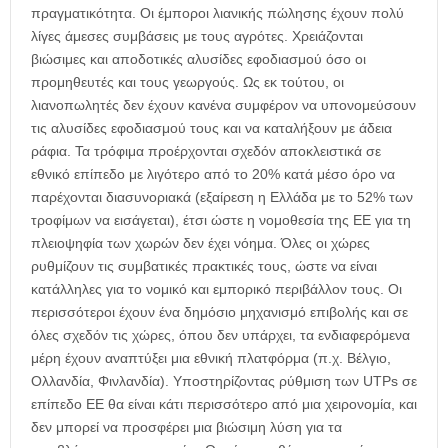
πραγματικότητα. Οι έμποροι λιανικής πώλησης έχουν πολύ
λίγες άμεσες συμβάσεις με τους αγρότες. Χρειάζονται
βιώσιμες και αποδοτικές αλυσίδες εφοδιασμού όσο οι
προμηθευτές και τους γεωργούς. Ως εκ τούτου, οι
λιανοπωλητές δεν έχουν κανένα συμφέρον να υπονομεύσουν
τις αλυσίδες εφοδιασμού τους και να καταλήξουν με άδεια
ράφια. Τα τρόφιμα προέρχονται σχεδόν αποκλειστικά σε
εθνικό επίπεδο με λιγότερο από το 20% κατά μέσο όρο να
παρέχονται διασυνοριακά (εξαίρεση η Ελλάδα με το 52% των
τροφίμων να εισάγεται), έτσι ώστε η νομοθεσία της ΕΕ για τη
πλειοψηφία των χωρών δεν έχει νόημα. Όλες οι χώρες
ρυθμίζουν τις συμβατικές πρακτικές τους, ώστε να είναι
κατάλληλες για το νομικό και εμπορικό περιβάλλον τους. Οι
περισσότεροι έχουν ένα δημόσιο μηχανισμό επιβολής και σε
όλες σχεδόν τις χώρες, όπου δεν υπάρχει, τα ενδιαφερόμενα
μέρη έχουν αναπτύξει μια εθνική πλατφόρμα (π.χ. Βέλγιο,
Ολλανδία, Φινλανδία). Υποστηρίζοντας ρύθμιση των UTPs σε
επίπεδο ΕΕ θα είναι κάτι περισσότερο από μια χειρονομία, και
δεν μπορεί να προσφέρει μια βιώσιμη λύση για τα