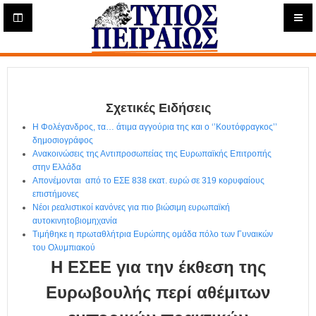
Η
μ
ε
Τύπος
ρ
ή
Πειραιώς - Ενημέρωση
σ
ι
Σχετικές Ειδήσεις
α
Δ
Η Φολέγανδρος, τα… άτιμα αγγούρια της και ο ‘’Κουτόφραγκος’’
ι
δημοσιογράφος
α
Ανακοινώσεις της Αντιπροσωπείας της Ευρωπαϊκής Επιτροπής
δ
στην Ελλάδα
Απονέμονται από το ΕΣΕ 838 εκατ. ευρώ σε 319 κορυφαίους
ι
επιστήμονες
κ
Νέοι ρεαλιστικοί κανόνες για πιο βιώσιμη ευρωπαϊκή
τ
αυτοκινητοβιομηχανία
υ
Τιμήθηκε η πρωταθλήτρια Ευρώπης ομάδα πόλο των Γυναικών
α
του Ολυμπιακού
κ
Η ΕΣΕΕ για την έκθεση της
ή
Ε
Ευρωβουλής περί αθέμιτων
φ