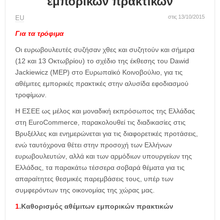
εμπορικών πρακτικών
η
μ
στις 13/10/2015
ΕU
ε
ρ
Για τα τρόφιμα
ί
Οι ευρωβουλευτές συζήσαν χθες και συζητούν και σήμερα
δ
(12 και 13 Οκτωβρίου) το σχέδιο της έκθεσης του Dawid
α
Jackiewicz (MEP) στο Ευρωπαϊκό Κοινοβούλιο, για τις
αθέμιτες εμπορικές πρακτικές στην αλυσίδα εφοδιασμού
τροφίμων.
Η ΕΣΕΕ ως μέλος και μοναδική εκπρόσωπος της Ελλάδας
στη EuroCommerce, παρακολουθεί τις διαδικασίες στις
Βρυξέλλες και ενημερώνεται για τις διαφορετικές προτάσεις,
ενώ ταυτόχρονα θέτει στην προσοχή των Ελλήνων
ευρωβουλευτών, αλλά και των αρμόδιων υπουργείων της
Ελλάδας, τα παρακάτω τέσσερα σοβαρά θέματα για τις
απαραίτητες θεσμικές παρεμβάσεις τους, υπέρ των
συμφερόντων της οικονομίας της χώρας μας.
1
.Καθορισμός αθέμιτων εμπορικών πρακτικών