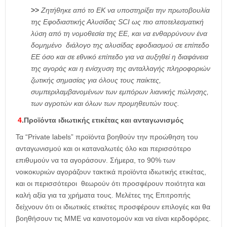
>>
Ζητήθηκε από το ΕΚ να υποστηρίξει την πρωτοβουλία
της Εφοδιαστικής Αλυσίδας SCI ως πιο αποτελεσματική
λύση από τη νομοθεσία της ΕΕ, και να ενθαρρύνουν ένα
δομημένο διάλογο της αλυσίδας εφοδιασμού σε επίπεδο
ΕΕ όσο και σε εθνικό επίπεδο για να αυξηθεί η διαφάνεια
της αγοράς και η ενίσχυση της ανταλλαγής πληροφοριών
ζωτικής σημασίας για όλους τους παίκτες,
συμπεριλαμβανομένων των εμπόρων λιανικής πώλησης,
των αγροτών και όλων των προμηθευτών τους.
4
.
Προϊόντα ιδιωτικής ετικέτας και ανταγωνισμός
Τα “Private labels” προϊόντα βοηθούν την προώθηση του
ανταγωνισμού και οι καταναλωτές όλο και περισσότερο
επιθυμούν να τα αγοράσουν. Σήμερα, το 90% των
νοικοκυριών αγοράζουν τακτικά προϊόντα ιδιωτικής ετικέτας,
και οι περισσότεροι θεωρούν ότι προσφέρουν ποιότητα και
καλή αξία για τα χρήματα τους. Μελέτες της Επιτροπής
δείχνουν ότι οι ιδιωτικές ετικέτες προσφέρουν επιλογές και θα
βοηθήσουν τις ΜΜΕ να καινοτομούν και να είναι κερδοφόρες.