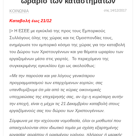
ωράριο των καταστημάτων
η
μ
στις 14/12/2017
ΚΟΙΝΩΝΙΑ
ε
ρ
Καταβολή έως 21/12
ί
|> Η ΕΣΕΕ με εγκύκλιό της προς τους Εμπορικούς
δ
Συλλόγους όλης της χώρας και τις Ομοσπονδίες τους,
α
ενημέρωσε τον εμπορικό κόσμο της χώρας για την καταβολή
του Δώρου των Χριστουγέννων και για θέματα ωραρίου των
εργαζομένων μέσα στις γιορτές. Το περιεχόμενο της
συγκεκριμένης εγκυκλίου έχει ως ακολούθως:
«Με την παρούσα και για λόγους γενικότερου
προγραμματισμού των επερχόμενων εορτών, σας
υπενθυμίζουμε ότι μία από τις κύριες οικονομικές
υποχρεώσεις της επιχείρησής σας, αν όχι η κυριότερη αυτήν
την εποχή, είναι η μέχρι τις 21 Δεκεμβρίου καταβολή στους
εργαζόμενούς σας του δώρου των Χριστουγέννων.
Σύμφωνα με την ισχύουσα νομοθεσία, όλοι οι μισθωτοί που
απασχολούνται στον ιδιωτικό τομέα με σχέση εξαρτημένης
εργασίας αορίστου ή ορισμένου χρόνου, πλήρους ή μερικής