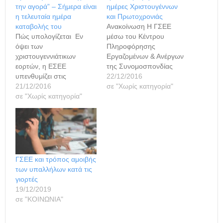
την αγορά” – Σήμερα είναι
ημέρες Χριστουγέννων
η τελευταία ημέρα
και Πρωτοχρονιάς
καταβολής του
Ανακοίνωση H ΓΣΕΕ
Πώς υπολογίζεται Εν
μέσω του Κέντρου
όψει των
Πληροφόρησης
χριστουγεννιάτικων
Εργαζομένων & Ανέργων
εορτών, η ΕΣΕΕ
της Συνομοσπονδίας
υπενθυμίζει στις
(ΚΕΠΕΑ/ΓΣΕΕ,
22/12/2016
εμπορικές επιχειρήσεις
21/12/2016
http://www.kepea.gr/)
σε "Χωρίς κατηγορία"
που απασχολούν
σε "Χωρίς κατηγορία"
ενημερώνει τους
μισθωτούς υπαλλήλους
εργαζόμενους του
την υποχρέωση
ιδιωτικού τομέα, μέσω
καταβολής του δώρου
του γραφείου Τύπου και
Χριστουγέννων μέχρι
Δημοσίων Σχέσεων, για
ΣΗΜΕΡΑ 21 Δεκεμβρίου.
τον τρόπο αμοιβής των
Σύμφωνα με την
εορτών των
ΓΣΕΕ και τρόπος αμοιβής
ισχύουσα νομοθεσία, όλοι
Χριστουγέννων και της
των υπαλλήλων κατά τις
οι μισθωτοί που
Πρωτοχρονιάς. Ημέρες
γιορτές
απασχολούνται στον
αργίας λόγω εορτών Η
19/12/2019
ιδιωτικό τομέα με σχέση
25η Δεκεμβρίου, ημέρα
σε "ΚΟΙΝΩΝΙΑ"
εξαρτημένης εργασίας
των Χριστουγέννων που
αορίστου ή ορισμένου
φέτος συμπίπτει…