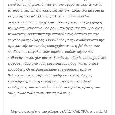
επιπλέον πηγή ρευστότητας για την αγορά τις γιορτές και να
τονώνεται κάπως η αγοραστική κίνηση.
Σύμφωνα μάλιστα με
εκτιμήσεις του ΙΝ.ΕΜ.Υ. της ΕΣΕΕ, οι πόροι που θα
διοχετευθούν στην πραγματική οικονομία από τη χορήγηση
του χριστουγεννιάτικου δώρου υπολογίζονται στα 1,59 δις €,
τονώνοντας ουσιαστικά την καταναλωτική δαπάνη και την
ψυχολογία της Αγοράς. Παράλληλα με την αναθέρμανση της
πραγματικής οικονομίας επιτυγχάνεται και η βελτίωση των
εσόδων των ασφαλιστικών ταμείων, καθώς πέραν των
καθαρών αποδοχών των μισθωτών καταβάλλονται σημαντικές
εισφορές τόσο από τους εργαζομένους όσο και από τους
εργοδότες. Οι πολλαπλασιαστικές επιδράσεις από τη
βελτιωμένη ρευστότητα θα ωφελήσουν και τις ίδιες τις
επιχειρήσεις, από τη στιγμή που μέρος του επιπλέον
εισοδήματος των καταναλωτών θα επιστρέψει, εξαιτίας των
αυξημένων πωλήσεων, στα ταμεία τους.
Μηνιαία στοιχεία απασχόλησης (ΑΠΔ ΙΚΑ/ΕΦΚΑ, στοιχεία Μαρτί