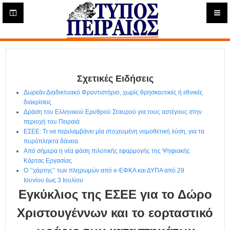
Η
μ
ε
Τύπος
ρ
ή
Πειραιώς - Ενημέρωση
σ
ι
Σχετικές Ειδήσεις
α
Δ
Δωρεάν Διαδικτυακό Φροντιστήριο, χωρίς θρησκευτικές ή εθνικές
ι
διακρίσεις
α
Δράση του Ελληνικού Ερυθρού Σταυρού για τους αστέγους στην
δ
περιοχή του Πειραιά
ΕΣΕΕ: Τι να περιλαμβάνει μία στοχευμένη νομοθετική λύση, για τα
ι
πυρόπληκτα δάνεια
κ
Από σήμερα η νέα φάση πιλοτικής εφαρμογής της Ψηφιακής
τ
Κάρτας Εργασίας
υ
Ο ‘’χάρτης’’ των πληρωμών από e-ΕΦΚΑ και ΔΥΠΑ από 29
α
Ιουνίου έως 3 Ιουλίου
κ
Εγκύκλιος της ΕΣΕΕ για το Δώρο
ή
Ε
Χριστουγέννων και το εορταστικό
φ