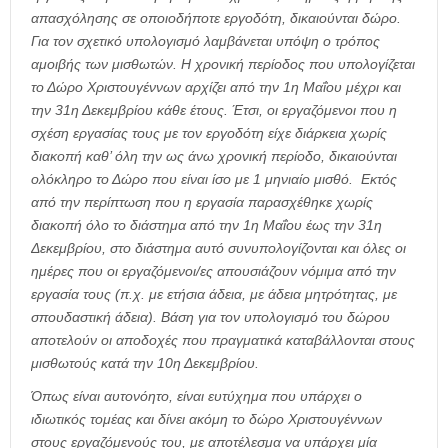
απασχόλησης σε οποιοδήποτε εργοδότη, δικαιούνται δώρο.
Για τον σχετικό υπολογισμό λαμβάνεται υπόψη ο τρόπος
αμοιβής των μισθωτών. Η χρονική περίοδος που υπολογίζεται
το Δώρο Χριστουγέννων αρχίζει από την 1η Μαΐου μέχρι και
την 31η Δεκεμβρίου κάθε έτους. Έτσι, οι εργαζόμενοι που η
σχέση εργασίας τους με τον εργοδότη είχε διάρκεια χωρίς
διακοπή καθ’ όλη την ως άνω χρονική περίοδο, δικαιούνται
ολόκληρο το Δώρο που είναι ίσο με 1 μηνιαίο μισθό. Εκτός
από την περίπτωση που η εργασία παρασχέθηκε χωρίς
διακοπή όλο το διάστημα από την 1η Μαΐου έως την 31η
Δεκεμβρίου, στο διάστημα αυτό συνυπολογίζονται και όλες οι
ημέρες που οι εργαζόμενοι/ες απουσιάζουν νόμιμα από την
εργασία τους (π.χ. με ετήσια άδεια, με άδεια μητρότητας, με
σπουδαστική άδεια). Βάση για τον υπολογισμό του δώρου
αποτελούν οι αποδοχές που πραγματικά καταβάλλονται στους
μισθωτούς κατά την 10η Δεκεμβρίου.
Όπως είναι αυτονόητο, είναι ευτύχημα που υπάρχει ο
ιδιωτικός τομέας και δίνει ακόμη το δώρο Χριστουγέννων
στους εργαζόμενούς του, με αποτέλεσμα να υπάρχει μία