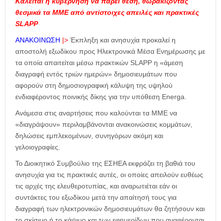
Καλείται η κυβέρνηση να πάρει θέση, θωρακίζοντας
θεσμικά τα ΜΜΕ από αντίστοιχες απειλές και πρακτικές
SLAPP
ΑΝΑΚΟΙΝΩΣΗ
|>
Έκπληξη και ανησυχία προκαλεί η
αποστολή εξωδίκου προς Ηλεκτρονικά Μέσα Ενημέρωσης με
τα οποία απαιτείται μέσω πρακτικών SLAPP η «άμεση
διαγραφή εντός τριών ημερών» δημοσιευμάτων που
αφορούν στη δημοσιογραφική κάλυψη της υψηλού
ενδιαφέροντος ποινικής δίκης για την υπόθεση Energa.
Ανάμεσα στις αναρτήσεις που καλούνται τα ΜΜΕ να
«διαγράψουν» περιλαμβάνονται ανακοινώσεις κομμάτων,
δηλώσεις εμπλεκομένων, συνηγόρων ακόμη και
γελοιογραφίες.
Το Διοικητικό Συμβούλιο της ΕΣΗΕΑ εκφράζει τη βαθιά του
ανησυχία για τις πρακτικές αυτές, οι οποίες απειλούν ευθέως
τις αρχές της ελευθεροτυπίας, και αναρωτιέται εάν οι
συντάκτες του εξωδίκου μετά την απαίτησή τους για
διαγραφή των ηλεκτρονικών δημοσιευμάτων θα ζητήσουν και
το σκίσιμο ή το κάψιμο και των εφημερίδων που αναφέρονται