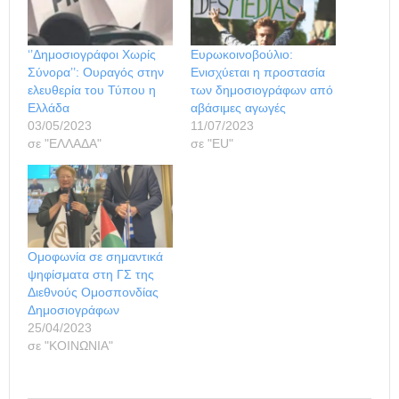
‘’Δημοσιογράφοι Χωρίς
Ευρωκοινοβούλιο:
Σύνορα’’: Ουραγός στην
Ενισχύεται η προστασία
ελευθερία του Τύπου η
των δημοσιογράφων από
Ελλάδα
αβάσιμες αγωγές
03/05/2023
11/07/2023
σε "ΕΛΛΑΔΑ"
σε "ΕU"
Ομοφωνία σε σημαντικά
ψηφίσματα στη ΓΣ της
Διεθνούς Ομοσπονδίας
Δημοσιογράφων
25/04/2023
σε "ΚΟΙΝΩΝΙΑ"