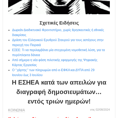
η
μ
ε
ρ
ί
Σχετικές Ειδήσεις
δ
Δωρεάν Διαδικτυακό Φροντιστήριο, χωρίς θρησκευτικές ή εθνικές
α
διακρίσεις
Δράση του Ελληνικού Ερυθρού Σταυρού για τους αστέγους στην
περιοχή του Πειραιά
ΕΣΕΕ: Τι να περιλαμβάνει μία στοχευμένη νομοθετική λύση, για τα
πυρόπληκτα δάνεια
Από σήμερα η νέα φάση πιλοτικής εφαρμογής της Ψηφιακής
Κάρτας Εργασίας
Ο ‘’χάρτης’’ των πληρωμών από e-ΕΦΚΑ και ΔΥΠΑ από 29
Ιουνίου έως 3 Ιουλίου
Η ΕΣΗΕΑ κατά των απειλών για
διαγραφή δημοσιευμάτων…
εντός τριών ημερών!
στις 02/08/2024
ΚΟΙΝΩΝΙΑ