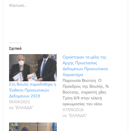
Φόρτωση...
Σχετικά
Ορκίστηκαν τα μέλη της
Αρχής Προστασίας
Δεδομένων Προσωπικού
Χαρακτήρα
Παρουσία Βούτση Ο
Στη Βουλή παραδόθηκε η
Πρόεδρος της Βουλής, Ν.
Έκθεση Προσωπικών
Βούτσης, παρέστη χθες
Δεδομένων 2019
Τρίτη 6/9 στην τελετή
05/04/2021
ορκωμοσίας του νέου
σε "ΕΛΛΑΔΑ"
προέδρου και των μελών
07/09/2016
της Αρχής Προστασίας
σε "ΕΛΛΑΔΑ"
Δεδομένων Προσωπικού
Χαρακτήρα. Στην τελετή