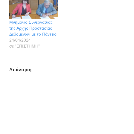
παρέστησαν, επίσης, ο
υπουργός Δικαιοσύνης,
Διαφάνειας και
Ανθρωπίνων
Μνημόνιο Συνεργασίας
Δικαιωμάτων Ν.
της Αρχής Προστασίας
Παρασκευόπουλος, ο
Δεδομένων με το Πάντειο
γενικός γραμματέας του
24/04/2024
υπουργείου Γ. Σάρλης,
σε "ΕΠΙΣΤΗΜΗ"
καθώς και ο
απερχόμενος…
Απάντηση