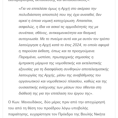
«
Για να επιτελέσει όμως η Αρχή στο ακέραιο την
πολυδιάστατη αποστολή που της έχει ανατεθεί, δεν
αρκεί η όποια νομική κατοχύρωση. Απαιτείται,
ασφαλώς, η ίδια να ασκεί τις αρμοδιότητές της με
συνέπεια, σθένος, αντικειμενικότητα και θεσμική
αυτογνωσία. Με το πνεύμα αυτό και με αυτόν τον τρόπο
λειτούργησε η Αρχή κατά το έτος 2024, το οποίο αφορά
η παρούσα έκθεση, όπως και τα προηγούμενα.
Παραμένει, ωστόσο, πρωταρχικής σημασίας η
έμπρακτη μέριμνα της νομοθετικής και εκτελεστικής
εξουσίας για τη διασφάλιση συνθηκών αποτελεσματικής
λειτουργίας της Αρχής, μέσω της αναβάθμισης του
οργανωτικού και νομοθετικού πλαισίου, καθώς και της
ουσιαστικής ενίσχυσης των μέσων που τίθενται στη
διάθεσή της για την επιτέλεση του έργου της
».
Ο Κων. Μενουδάκος, δύο μέρες πριν από την αποχώρησή
του από τη θέση του προέδρου λόγω υποβολής
παραίτησης, ευχαρίστησε τον Πρόεδρο της Βουλής Νικήτα