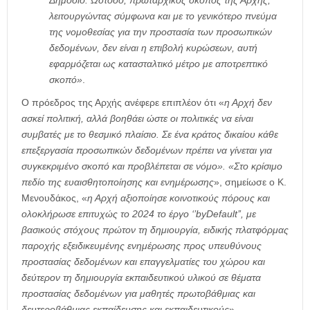
Δημόσιο. Ωστόσο, πρωταρχικός σκοπός της Αρχής,
λειτουργώντας σύμφωνα και με το γενικότερο πνεύμα
της νομοθεσίας για την προστασία των προσωπικών
δεδομένων, δεν είναι η επιβολή κυρώσεων, αυτή
εφαρμόζεται ως κατασταλτικό μέτρο με αποτρεπτικό
σκοπό»
.
Ο πρόεδρος της Αρχής ανέφερε επιπλέον ότι «
η Αρχή δεν
ασκεί πολιτική, αλλά βοηθάει ώστε οι πολιτικές να είναι
συμβατές με το θεσμικό πλαίσιο. Σε ένα κράτος δικαίου κάθε
επεξεργασία προσωπικών δεδομένων πρέπει να γίνεται για
συγκεκριμένο σκοπό και προβλέπεται σε νόμο». «Στο κρίσιμο
πεδίο της ευαισθητοποίησης και ενημέρωσης
», σημείωσε ο Κ.
Μενουδάκος, «
η Αρχή αξιοποίησε κοινοτικούς πόρους και
ολοκλήρωσε επιτυχώς το 2024 το έργο ‘’byDefault’’, με
βασικούς στόχους πρώτον τη δημιουργία, ειδικής πλατφόρμας
παροχής εξειδικευμένης ενημέρωσης προς υπευθύνους
προστασίας δεδομένων και επαγγελματίες του χώρου και
δεύτερον τη δημιουργία εκπαιδευτικού υλικού σε θέματα
προστασίας δεδομένων για μαθητές πρωτοβάθμιας και
δευτεροβάθμιας εκπαίδευσης και εκπαιδευτικούς
».