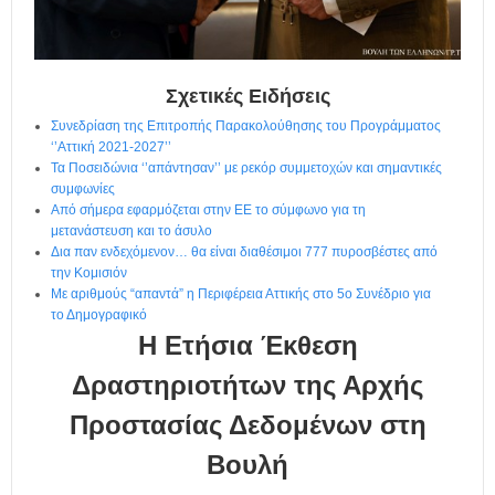
η
μ
ε
ρ
ί
Σχετικές Ειδήσεις
δ
Συνεδρίαση της Επιτροπής Παρακολούθησης του Προγράμματος
α
‘’Αττική 2021-2027’’
Τα Ποσειδώνια ‘’απάντησαν’’ με ρεκόρ συμμετοχών και σημαντικές
συμφωνίες
Από σήμερα εφαρμόζεται στην ΕΕ το σύμφωνο για τη
μετανάστευση και το άσυλο
Δια παν ενδεχόμενον… θα είναι διαθέσιμοι 777 πυροσβέστες από
την Κομισιόν
Με αριθμούς “απαντά” η Περιφέρεια Αττικής στο 5ο Συνέδριο για
το Δημογραφικό
Η Ετήσια Έκθεση
Δραστηριοτήτων της Αρχής
Προστασίας Δεδομένων στη
Βουλή