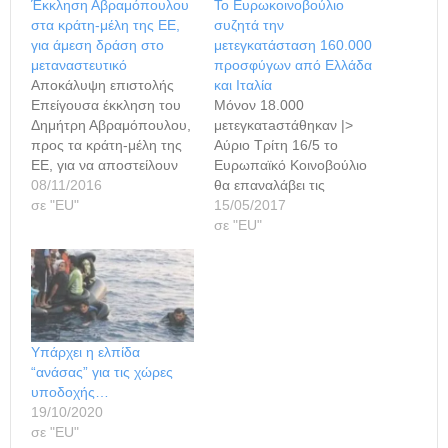
Έκκληση Αβραμόπουλου
Το Ευρωκοινοβούλιο
στα κράτη-μέλη της ΕΕ,
συζητά την
για άμεση δράση στο
μετεγκατάσταση 160.000
μεταναστευτικό
προσφύγων από Ελλάδα
Αποκάλυψη επιστολής
και Ιταλία
Επείγουσα έκκληση του
Μόνον 18.000
Δημήτρη Αβραμόπουλου,
μετεγκατaστάθηκαν |>
προς τα κράτη-μέλη της
Αύριο Τρίτη 16/5 το
ΕΕ, για να αποστείλουν
Ευρωπαϊκό Κοινοβούλιο
τάχιστα ειδικούς και
08/11/2016
θα επαναλάβει τις
εμπειρογνώμονες σε
σε "ΕU"
εκκλήσεις του προς τα
15/05/2017
Ελλάδα και Ιταλία, για
κράτη μέλη της ΕΕ να
σε "ΕU"
καυτά θέματα που
προχωρήσουν με τη
αφορούν ολόκληρη την
μεταφορά των
Ευρώπη, όπως είναι το
προσφύγων από την
μεταναστευτικό,
Ιταλία και την Ελλάδα σε
αποκαλύπτει σήμερα ο
άλλες ευρωπαϊκές χώρες,
ιστότοπος tovima.gr.
όπως συμφωνήθηκε από
Υπάρχει η ελπίδα
Σύμφωνα με το κείμενο
το Συμβούλιο τον
“ανάσας” για τις χώρες
της επιστολής, που φέρει
Σεπτέμβριο του 2015. Η
υποδοχής…
ημερομηνία 31
συζήτηση στην
19/10/2020
Οκτωβρίου,…
ολομέλεια…
σε "ΕU"