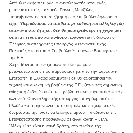
Aπό ελληνικής πλευράς, ο αναπληρωτής υπουργός
μεταναστευτικής πολιτικής Γιάννης Μουζάλας,
παρεμβαίνοντας στη συζήτηση στο Συμβούλιο δήλωσε τα
εξής: “
Περιμένουμε να σταθείτε με ευθύνη και αλληλεγγύη
απέναντι στο ζήτημα, δεν θα μετατρέψουμε τη χώρα μας
σε έναν τεράστιο καταυλισμό προσφύγων
“, δήλωσε ο
Έλληνας αναπληρωτής υπουργός Μεταναστευτικής
Πολιτικής στο έκτακτο Συμβούλιο Υπουργών Εσωτερικών
της Ε.Ε.
Χαιρετίζοντας το ενισχυμένο πακέτο μέτρων
μετεγκατάστασης που παρουσιάστηκε από την Ευρωπαϊκή
Επιτροπή, η Ελλάδα δεσμεύτηκε ότι θα αξιοποιήσει την
τεχνική και οικονομική βοήθεια της Ε.Ε., ζητώντας σημαντική
ενίσχυση δεδομένου ότι το πρόβλημα είναι ευρωπαϊκό και όχι
ελληνικό. Ο αναπληρωτής υπουργός υπογράμμισε ότι η
Ελλάδα θα τηρήσει όλες τις διοικητικές και επιχειρησιακές
δεσμεύσεις της, ώστε να ξεκινήσει άμεσα η διαδικασία της
μετεγκατάστασης προσφύγων σε άλλα κράτη – μέλη.
“Μόνη λύση είναι η κοινή δράση, στο πλαίσιο της
ευρωπαϊκής εμπειρίας των δικαιωμάτων, της αλληλεγγύης και