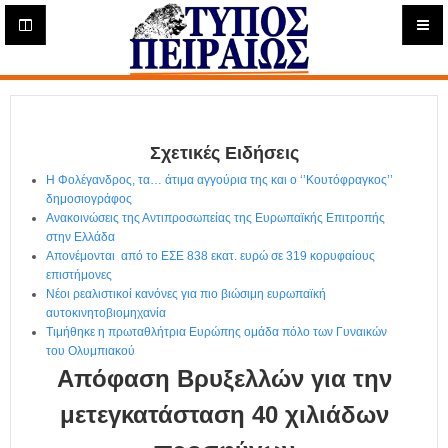
Η
μ
ε
Τύπος
ρ
ή
Πειραιώς - Ενημέρωση
σ
ι
Σχετικές Ειδήσεις
α
Δ
Η Φολέγανδρος, τα… άτιμα αγγούρια της και ο ‘’Κουτόφραγκος’’
ι
δημοσιογράφος
α
Ανακοινώσεις της Αντιπροσωπείας της Ευρωπαϊκής Επιτροπής
δ
στην Ελλάδα
Απονέμονται από το ΕΣΕ 838 εκατ. ευρώ σε 319 κορυφαίους
ι
επιστήμονες
κ
Νέοι ρεαλιστικοί κανόνες για πιο βιώσιμη ευρωπαϊκή
τ
αυτοκινητοβιομηχανία
υ
Τιμήθηκε η πρωταθλήτρια Ευρώπης ομάδα πόλο των Γυναικών
α
του Ολυμπιακού
κ
Απόφαση Βρυξελλών για την
ή
Ε
μετεγκατάσταση 40 χιλιάδων
φ