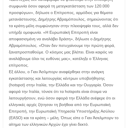
συμφωνία όσον αφορά τη μετεγκατάσταση των 120.000
προσφύγων», δήλωσε ο Επίτροπος, αρμόδιος για θέματα
μετανάστευσης, Δημήτρης Αβραμόπουλος, σημειώνοντας ότι
τα κράτη-μέλη συμφώνησαν στην πλειοψηφία τους, αλλά δεν
υπήρξε ομοφωνία. «Η Ευρωπαϊκή Επιτροπή είναι
αποφασισμένη να αναλάβει δράση», δήλωσε ο Δημήτρης
Αβραμόπουλος. «Όταν δεν πετυχαίνουμε την πρώτη φορά,
ξαναπροσπαθούμε. Ο κόσμος μας βλέπει. Είναι καιρός να
αναλάβουμε όλοι τις ευθύνες μας», κατέληξε ο Έλληνας
επίτροπος.
Εξ άλλου, ο Γιαν Άσλμπορν αναφέρθηκε στην ανάγκη
εγκατάστασης και λειτουργίας κέντρων υποβοήθησης
(hotspot) στην Ιταλία, την Ελλάδα και την Ουγγαρία. Όσον
αφορά την Ιταλία, τόνισε ότι τα hotspots είναι έτοιμα να
λειτουργήσουν, ενώ όσον αφορά την Ελλάδα ανέφερε ότι οι
ελληνικές αρχές ζήτησαν τη βοήθεια από την Ευρωπαϊκή
Επιτροπή, την Ευρωπαϊκή Υπηρεσία Υποστήριξης Ασύλου
(EASO) και τα κράτη – μέλη. Όπως είπε ο Γιαν Άσελμπορν το
αίτημα των ελληνικών Αρχών έχει γίνει δεκτό.