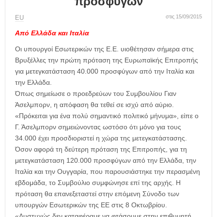
προσφύγων
η
μ
στις 15/09/2015
ΕU
ε
ρ
Από Ελλάδα και Ιταλία
ί
Οι υπουργοί Εσωτερικών της Ε.Ε. υιοθέτησαν σήμερα στις
δ
Βρυξέλλες την πρώτη πρόταση της Ευρωπαϊκής Επιτροπής
α
για μετεγκατάσταση 40.000 προσφύγων από την Ιταλία και
την Ελλάδα.
Όπως σημείωσε ο προεδρεύων του Συμβουλίου Γιαν
Άσελμπορν, η απόφαση θα τεθεί σε ισχύ από αύριο.
«Πρόκειται για ένα πολύ σημαντικό πολιτικό μήνυμα», είπε ο
Γ. Άσελμπορν σημειώνοντας ωστόσο ότι μόνο για τους
34.000 έχει προσδιοριστεί η χώρα της μετεγκατάστασης.
Όσον αφορά τη δεύτερη πρόταση της Επιτροπής, για τη
μετεγκατάσταση 120.000 προσφύγων από την Ελλάδα, την
Ιταλία και την Ουγγαρία, που παρουσιάστηκε την περασμένη
εβδομάδα, το Συμβούλιο συμφώνησε επί της αρχής. Η
πρόταση θα επανεξεταστεί στην επόμενη Σύνοδο των
υπουργών Εσωτερικών της ΕΕ στις 8 Οκτωβρίου.
«Δυστυχώς δεν καταφέραμε να φτάσουμε στην επιθυμητή