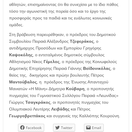
αθλητών, επισημαίνοντας ότι θα συνεχίσει με το ίδιο πάθος
τόσο την αγωνιστική της πορεία όσο και το έργο της
προσφοράς προς τα παιδιά και τις ευάλωτες κοινωνικές
ομάδες.
Στη βράβευση παρευρέθηκαν, ο πρόεδρος του Δημοτικού
Συμβουλίου Πειραιά Αλέξανδρος
Τζεφεράκος
, ο
αντιδήμαρχος Προσόδων και Εμπορίου Γρηγόρης
Καψοκόλης
, ο εντεταλμένος δημοτικός σύμβουλος
Αθλητισμού Νίκος
Γέμελος
, ο πρόεδρος της Κοινωφελούς
Δημοτικής Επιχείρησης Πειραιά Γιάννης
Βοϊδονικόλας
, ο
θείος της, δικηγόρος και πρώην βουλευτής Πέτρος
Μαντούβαλος
, η πρόεδρος της Ένωσης Απανταχού
Μανιατών «Η Μάνη» Δήμητρα
Κούβαρη
, ο προπονητής
πυγμαχίας του Γυμναστικού Συλλόγου Πειραιά «Λεωνίδας»
Γιώργος
Τσαγκράκος
, οι προπονητές πυγμαχίας του
Ολυμπιακού Λευτέρης
Λειβάδης
και Πέτρος
Γεωργοβρεττάκος
και συγγενείς της Καλλιόπης Κουρούνη.
Facebook
Twitter
Email