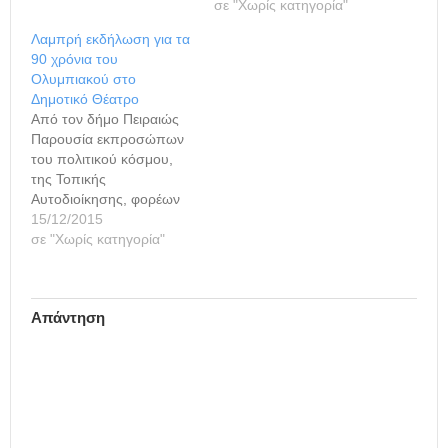
σε "Χωρίς κατηγορία"
Λαμπρή εκδήλωση για τα
90 χρόνια του
Ολυμπιακού στο
Δημοτικό Θέατρο
Από τον δήμο Πειραιώς
Παρουσία εκπροσώπων
του πολιτικού κόσμου,
της Τοπικής
Αυτοδιοίκησης, φορέων
της πόλης, αθλητών,
15/12/2015
παλαιμάχων και
σε "Χωρίς κατηγορία"
παραγόντων του
αθλητισμού, ο δήμος
Πειραιά τίμησε χθες με μια
Απάντηση
λαμπρή εκδήλωση, στο
κατάμεστο Δημοτικό
Θέατρο, την 90χρονη
πορεία τού Ολυμπιακού
στην ελληνική και διεθνή
αθλητική σκηνή.
Σημαντική στιγμή στην