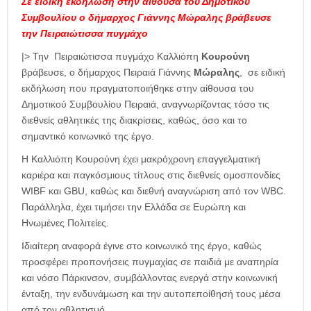
Σε ειδική εκδήλωση στην αίθουσα του Δημοτικού
Συμβουλίου ο δήμαρχος Γιάννης Μώραλης βράβευσε
την Πειραιώτισσα πυγμάχο
|> Την Πειραιώτισσα πυγμάχο
Καλλιόπη
Κουρούνη
βράβευσε, ο δήμαρχος Πειραιά Γιάννης
Μώραλης
, σε ειδική
εκδήλωση που πραγματοποιήθηκε στην αίθουσα του
Δημοτικού Συμβουλίου Πειραιά, αναγνωρίζοντας τόσο τις
διεθνείς αθλητικές της διακρίσεις, καθώς, όσο και το
σημαντικό κοινωνικό της έργο.
Η Καλλιόπη Κουρούνη έχει μακρόχρονη επαγγελματική
καριέρα και παγκόσμιους τίτλους στις διεθνείς ομοσπονδίες
WIBF και GBU, καθώς και διεθνή αναγνώριση από τον WBC.
Παράλληλα, έχει τιμήσει την Ελλάδα σε Ευρώπη και
Ηνωμένες Πολιτείες.
Ιδιαίτερη αναφορά έγινε στο κοινωνικό της έργο, καθώς
προσφέρει προπονήσεις πυγμαχίας σε παιδιά με αναπηρία
και νόσο Πάρκινσον, συμβάλλοντας ενεργά στην κοινωνική
ένταξη, την ενδυνάμωση και την αυτοπεποίθησή τους μέσα
από τον αθλητισμό.