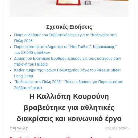
η
μ
ε
ρ
ί
Σχετικές Ειδήσεις
δ
Ποιες οι δράσεις του Σαββατοκύριακου για το ‘’Καλοκαίρι στην
α
Πόλη 2026’’
Παρουσιάστηκε στο Δημοτικό το ‘’Νέο Στάδιο Γ. Καραϊσκάκης’’
των 53.000 φιλάθλων
Δράση του Ελληνικού Ερυθρού Σταυρού για τους αστέγους στην
περιοχή του Πειραιά
Κλείνει τμήμα της Ηρώων Πολυτεχνείου λόγω του Piraeus Street
Long Jump
‘’Καλοκαίρι στην Πόλη 2026’’: Ποιες οι δράσεις για Παρασκευή και
Σαββατοκύριακο
Η Καλλιόπη Κουρούνη
βραβεύτηκε για αθλητικές
διακρίσεις και κοινωνικό έργο
στις 01/02/2026
ΠΕΙΡΑΙΑΣ