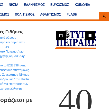
ΟΣ
ΝΗΣΙΑ
ΕΛΛΗΝΙΣΜΟΣ
ΕU/ΚΟΣΜΟΣ
ΚΟΙΝΩΝΙΑ
ΙΣΜΟΣ
ΠΟΛΙΤΙΣΜΟΣ
ΑΘΛΗΤΙΣΜΟΣ
FLASH
ές Ειδήσεις
ντικό φόρουμ
ερα και αύριο στην
 HERON
στο Πανεπιστήμιο
θηγητής Δημοσθένης
ό το ΕΣΕ 838 εκατ.
ρυφαίους επιστήμονες
ιο Συγκρότημα Νίκαιας
διοδρομίας’’ του ΠαΠει
ιά για επιστροφή των
ων, για μέλλον με
οράζεται με