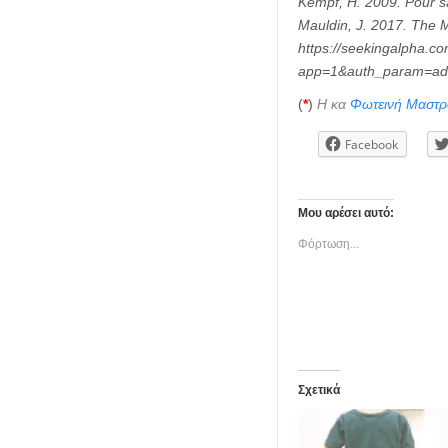
Kempf, H. 2009. Pour sa
Mauldin, J. 2017. The 
https://seekingalpha.c
app=1&auth_param=ad
(
*
)
Η κα
Φωτεινή Μαστρ
Facebook
Μου αρέσει αυτό:
Φόρτωση...
Σχετικά