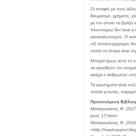
Οι επαφές με τους άλλο
θαυμασμό, χρήματα, χάρ
με τον οποίο τα βγάζει 
πλουτισμού δεν είναι 
καταναλωτισμού. Ο καπ
«Ο απολυταρχισμός δεν 
οποίο τα άτομα είναι πε
Μπορεί όμως αυτό το οι
να αρνηθούν τον ατομισ
ακόμα ο άνθρωπος υπόλο
Τα ερωτήματα είναι πολ
πολλά γι’αυτές, παραμ
Προτεινόμενη Βιβλιο
Μαστρογιάννη, Φ. 2017. 
post_17.html>
Μαστρογιάννη, Φ. 2016.
<http://mastroyanni.blo