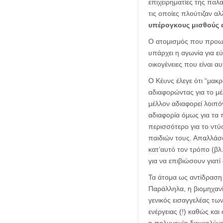
επιχειρηματίες της πα
τις οποίες πλούτιζαν α
υπέρογκους μισθούς α
Ο ατομισμός που προωθε
υπάρχει η αγωνία για ε
οικογένειες που είναι 
Ο Κέυνς έλεγε ότι “μακ
αδιαφορώντας για το μέλ
μέλλον αδιαφορεί λοιπόν
αδιαφορία όμως για τα 
περισσότερο για το ντύ
παιδιών τους. Απαλλάσ
κατ’αυτό τον τρόπο (βλ.
για να επιβιώσουν γιατί
Τα άτομα ως αντίδραση 
Παράλληλα, η βιομηχαν
γενικός εισαγγελέας τω
ενέργειας (!) καθώς και