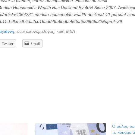
uver la planète, sortez du capitalisme. Éditions du Seuil.
Median Household’s Wealth Has Declined By 40% Since 2007. Διαθέσιμ
om/article/4064231-median-households-wealth-declined-40-percent-sin
b11:1cfkms9:6da2ce15add49b6bd0e56ba6e0988d22&uprof=29
ογιάννη
, είναι οικονομολόγος, καθ. ΜΒΑ
Twitter
Email
Ο ρόλος τω
το κύκνειο 