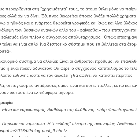
υς περιορίζονται στη “χρησιμότητά” τους, το άτομο θέλει μόνο να παίρν
ες αλλά όχι να δίνει. Έξυπνος θεωρείται όποιος βγάζει πολλά χρήματ
ενώ ο ηθικός και ο ενάρετος θεωρείται γραφικός και ίσως και λίγο βλάκα
η κάλυψη των βασικών αναγκών αλλά του «φαίνεσθαι» που επιτυγχάνετα
ιταλισμός είναι πλέον ο σύγχρονος απολυταρχισμός. Όπως επεσήμανε
τείνει να είναι απλά ένα δεσποτικό σύστημα που επιβάλλεται στα άτο
ριττά».
κονομικό σύστημα να αλλάξει; Είναι οι άνθρωποι πρόθυμοι να επανέλθ
μό ή είναι πλέον αδύνατον; Θα φέρει ο σύγχρονος καπιταλισμός το τέλος
ιπο ευθύνης ώστε να τον αλλάξει ή θα αφεθεί να καταστεί περιττός;
λά, οι παγκόσμιες αντιδράσεις όμως είναι και αυτές πολλές, έστω και ε
ένουν ωστόσο ένα ελπιδοφόρο μήνυμα.
γραφία
Εθνη και ναρκισσισμός. Διαθέσιμο στη διεύθυνση: <http://mastroyanni.b
 Πορνεία και ναρκωτικά. Η “σκιώδης” πλευρά της οικονομίας. Διαθέσιμο
gspot.in/2016/02/blog-post_9.html>