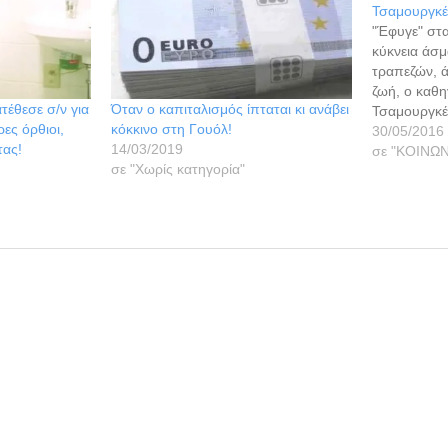
Τσαμουργκέ
"Έφυγε" στα
κύκνεια άσμα
τραπεζών, ά
ζωή, ο καθη
τέθεσε σ/ν για
Όταν ο καπιταλισμός ίπταται κι ανάβει
Τσαμουργκέλ
ες όρθιοι,
κόκκινο στη Γουόλ!
συνένοχοι- 
30/05/2016
τας!
14/03/2019
του ευρώ σ
σε "ΚΟΙΝΩΝ
σε "Χωρίς κατηγορία"
ελληνική κ
πριν από λί
Παπαζήση