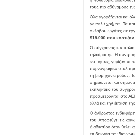
η πολυνομία διευκολύνε
τους πιο αδύναμους ενώ
Όλα αγοράζονται και όλ
με πολύ
χρήμα
». Τα πα
σκλάβοι- εργάτες σε ερ
$15.000 που κόστιζαν 
Ο σύγχρονος καπιταλισμ
τηλεόρασης. Η συντροφι
εκτιμήσεις, γυρίζονται
πορνογραφικό στυλ προ
τη βιομηχανία μόδας. Τ
σημειώνεται και σημαντ
εκπληκτικό του σύγχρον
προσμετρώνται στο ΑΕΠ
αλλά και την έκταση της
Ο άνθρωπος ενδιαφέρετα
του. Αποφεύγει τις κοι
Διαδικτύου όταν θέλει 
επιδεικνύει τον διογκω