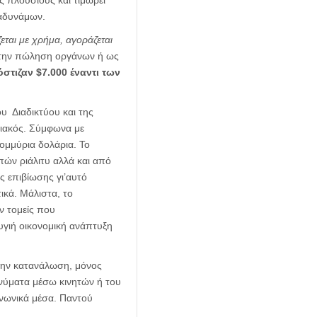
ς πλούσιους και τιμωρεί
 αδυνάμων.
ζεται με χρήμα, αγοράζεται
χο την πώληση οργάνων ή ως
όστιζαν $7.000 έναντι των
υ Διαδικτύου και της
σιακός. Σύμφωνα με
τομμύρια δολάρια. Το
ών ριάλιτυ αλλά και από
ς επιβίωσης γι’αυτό
ικά. Μάλιστα, το
ν τομείς που
γιή οικονομική ανάπτυξη
 την κατανάλωση, μόνος
ηνύματα μέσω κινητών ή του
ινωνικά μέσα. Παντού