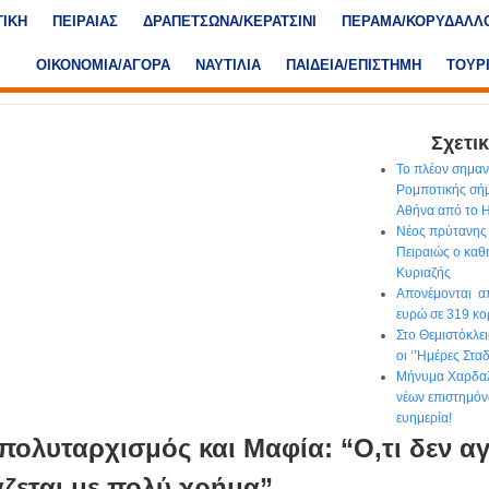
ΤΙΚΗ
ΠΕΙΡΑΙΑΣ
ΔΡΑΠΕΤΣΩΝΑ/ΚΕΡΑΤΣΙΝΙ
ΠΕΡΑΜΑ/ΚΟΡΥΔΑΛΛ
ΟΙΚΟΝΟΜΙΑ/ΑΓΟΡΑ
ΝΑΥΤΙΛΙΑ
ΠΑΙΔΕΙΑ/ΕΠΙΣΤΗΜΗ
ΤΟΥΡ
Σχετικ
Το πλέον σημα
Ρομποτικής σήμ
Αθήνα από το
Νέος πρύτανης 
Πειραιώς ο κα
Κυριαζής
Απονέμονται απ
ευρώ σε 319 κο
Στο Θεμιστόκλε
οι ‘’Ημέρες Στα
Μήνυμα Χαρδαλ
νέων επιστημόν
ευημερία!
ολυταρχισμός και Μαφία: “Ο,τι δεν αγ
ζεται με πολύ χρήμα”