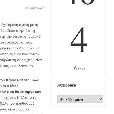
στις 23/04/2017
 έχει άμεση σχέση με τη
ασίζεται στην ίδια τη
 με την οποία, σημαντικό
ήποτε συλλογικότητας
ηματικές πράξεις αρκεί να
ωπος είναι ον κοινωνικό»
 ανθρώπινη φύση (που είναι
τίστοιχων συλλογικών
όπου πέραν των ατομικών
ναι ο ίδιος
ΑΡΧΕΙΟΘΉΚΗ
τόν που θα έπαιρνε εάν
Αρχειοθήκη
τι π.χ. στις ΗΠΑ από το
ο 0,1% του πληθυσμού
ύσιοι δεν είναι οι