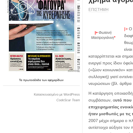
η
μ
ΕΠΙΣΤΗΜΗ
ε
ρ
ί
|>
Ο 
δ
|>
Φωτεινή
διαφ
α
Μαστρογιάννη
*
θεωρ
είνα
καταρρίπτεται και σημασ
ενεργεί προς ίδιον όφε
(«ζώον κοινωνικόν» κατ
συλλογική) γιατί εντείν
Τα
πρωτοσέλιδα
των
εφημερίδων
νευρώσεων (βλ. άρθρα μ
Η κατάργηση οποιασδήπο
Κατασκευασμένο με WordPress
συμβάσεων, α
υτό που 
CodeScar Team
επιχειρηματίας ενοικ
ήταν μισθωτός με τις
2007 μέχρι σήμερα ο π
αντίστοιχα αύξησε τον π