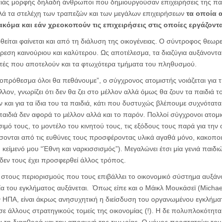
λαιάς μορφής δηλαδή άνθρωποι που δημιουργούσαν επιχειρήσεις της π
λλά τα στελέχη των τραπεζών και των μεγάλων επιχειρήσεων
τα οποία 
κόμα και εάν χρεοκοπούν τις επιχειρήσεις στις οποίες εργάζοντα
ίται φαίνεται και από τη διάλυση της οικογένειας. Ο σύντροφος θεωρε
ύρεση καινούριου και καλύτερου. Ως αποτέλεσμα, τα διαζύγια αυξάνοντα
αυτές που αποτελούν και τα φτωχότερα τμήματα του πληθυσμού.
ροπρόθεσμα όλοι θα πεθάνουμε”, ο σύγχρονος ατομιστής νοιάζεται για 
λον, γνωρίζει ότι δεν θα ζει στο μέλλον αλλά όμως θα ζουν τα παιδιά τ
 και για τα ίδια του τα παιδιά, κάτι που δυστυχώς βλέπουμε συχνότατα
παιδιά δεν αφορά το μέλλον αλλά και το παρόν. Πολλοί σύγχρονοι ατομι
σιμό τους, το μοντέλο του κινητού τους, τις εξόδους τους παρά για τη
σονται από τις ευθύνες τους προσφέροντας υλικά αγαθά μόνο, κακοπο
 κείμενό μου “Έθνη και ναρκισσισμός”). Μεγαλώνει έτσι μία γενιά παιδι
 δεν τους έχει προσφερθεί άλλος τρόπος.
στους περιορισμούς που τους επιβάλλει το οικονομικό σύστημα αυξάνου
ία του εγκλήματος αυξάνεται. Όπως είπε και ο Μάικλ Μουκάσεϊ (Mich
ν ΗΠΑ, είναι άκρως ανησυχητική η διείσδυση του οργανωμένου εγκλήμα
 σε άλλους στρατηγικούς τομείς της οικονομίας (!). Η δε πολυπλοκότητα