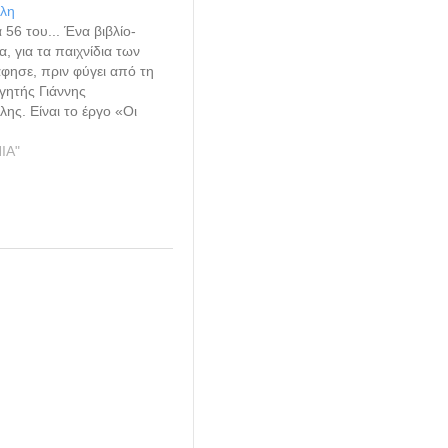
λη
 56 του... Ένα βιβλίο-
, για τα παιχνίδια των
φησε, πριν φύγει από τη
γητής Γιάννης
ης. Είναι το έργο «Οι
Ο ρόλος των τραπεζών και
την ευρωπαϊκή και
ΙΑ"
ρίση», που κυκλοφόρησε
γες μέρες από τις εκδόσεις
…