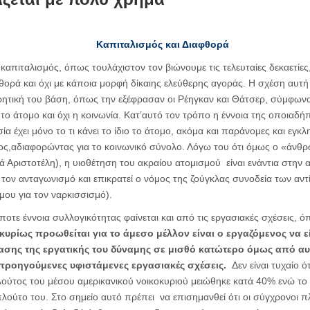
Καπιταλισμός και Διαφθορά
καπιταλισμός, όπως τουλάχιστον τον βιώνουμε τις τελευταίες δεκαετίες,
θορά και όχι με κάποια μορφή δίκαιης ελεύθερης αγοράς. Η σχέση αυτή β
ητική του βάση, όπως την εξέφρασαν οι Ρέηγκαν και Θάτσερ, σύμφωνα
ι το άτομο και όχι η κοινωνία. Κατ’αυτό τον τρόπο η έννοια της οποιαδ
ία έχει μόνο το τι κάνει το ίδιο το άτομο, ακόμα και παράνομες και εγκλ
λος,αδιαφορώντας για το κοινωνικό σύνολο. Λόγω του ότι όμως ο «άνθρ
ά Αριστοτέλη), η υιοθέτηση του ακραίου ατομισμού είναι ενάντια στην
ει τον ανταγωνισμό και επικρατεί ο νόμος της ζούγκλας συνοδεία των αν
ου για τον ναρκισσισμό).
τε έννοια συλλογικότητας φαίνεται και από τις εργασιακές σχέσεις, 
κυρίως προωθείται για το άμεσο μέλλον είναι ο εργαζόμενος να εί
ίασης της εργατικής του δύναμης σε μισθό κατώτερο όμως από αυ
 προηγούμενες υφιστάμενες εργασιακές σχέσεις.
Δεν είναι τυχαίο ό
λούτος του μέσου αμερικανικού νοικοκυριού μειώθηκε κατά 40% ενώ τ
λούτο του. Στο σημείο αυτό πρέπει να επισημανθεί ότι οι σύγχρονοι πλο