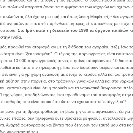
ι τη διαφθορά και την αποφυγή της τιμωρίας. Ο νόμος προστατεύει του
 οι πολιτικοί υπερασπίζονται τα συμφέροντα των ισχυρών και όχι των
α πωλούνται, όλα έχουν μία τιμή και όπως λέει η Μαφία «
ό,τι δεν αγορά
ιδιά αγοράζονται είτε από παρένθετες μητέρες, είτε απευθείας με στό
γοστάσια.
Στο Ιράκ κατά τη δεκαετία του 1990 τα όργανα παιδιών κ
στην Ινδία.
ός προωθεί τον ατομισμό και με τη διάδοση του αγοραίου σεξ μέσω το
κότητα είναι “ξεπερασμένη”. Ο τζίρος της πορνογραφίας είναι εντυπω
 περίπου 10.000 πορνογραφικές ταινίες ετησίως αποφέροντας 10 δισεκα
ωθείται και από την τηλεόραση μέσω των διαφόρων σειρών και εκπομπ
ο σεξ είναι για γρήγορη ανάλωση με στόχο το κέρδος αλλά και ως τρόπο
ική αύξηση στην πορνεία, στο τράφικινγκ γυναικών αλλά και στα ναρκωτ
ου καπιταλισμού είναι ότι η πορνεία και τα ναρκωτικά θεωρούνται πλέο
 της χώρας, υποδηλώνοντας έτσι την αδυναμία του προσφοράς στην υ
 διαφθοράς που είναι τέτοια έτσι ώστε να έχει καταστεί “επάγγελμα”!
ι μόνο για τη βραχυπρόθεσμη επιβίωση, γίνεται επιφανειακός, ζει για
νωνικές επαφές, δεν τηλεφωνεί ούτε βρίσκεται με φίλους, ανταλλάσσει μ
κάτι. Αναρτά φωτογραφίες και βίντεο που δείχνουν τον εαυτό μου στα κο
μένο ναρκισσισμό του.