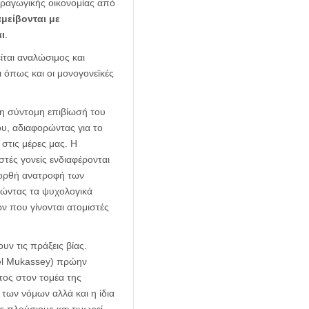
αραγωγικής οικονομίας από
αμείβονται με
ι
.
ίται αναλώσιμος και
ι όπως και οι μονογονεϊκές
τη σύντομη επιβίωσή του
ου, αδιαφορώντας για το
 στις μέρες μας. Η
στές γονείς ενδιαφέρονται
ν ορθή ανατροφή των
ιώντας τα ψυχολογικά
ών που γίνονται ατομιστές
ν τις πράξεις βίας.
ael Mukassey) πρώην
τος στον τομέα της
 των νόμων αλλά και η ίδια