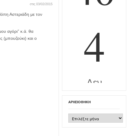
στις 03/02/2015
όπη Αστεριάδη με τον
ου αγόρι” κ.ά. θα
 (μπουζούκι) και ο
ΑΡΧΕΙΟΘΉΚΗ
Αρχειοθήκη