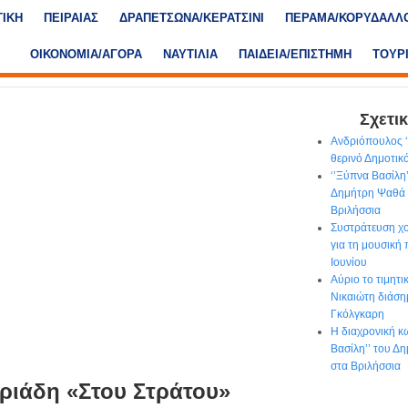
ΤΙΚΗ
ΠΕΙΡΑΙΑΣ
ΔΡΑΠΕΤΣΩΝΑ/ΚΕΡΑΤΣΙΝΙ
ΠΕΡΑΜΑ/ΚΟΡΥΔΑΛΛ
ΟΙΚΟΝΟΜΙΑ/ΑΓΟΡΑ
ΝΑΥΤΙΛΙΑ
ΠΑΙΔΕΙΑ/ΕΠΙΣΤΗΜΗ
ΤΟΥΡ
Σχετικ
Ανδριόπουλος ‘’
θερινό Δημοτι
‘’Ξύπνα Βασίλη
Δημήτρη Ψαθά 
Βριλήσσια
Συστράτευση χο
για τη μουσική
Ιουνίου
Αύριο το τιμητ
Νικαιώτη διάση
Γκόλγκαρη
Η διαχρονική κ
Βασίλη’’ του Δ
στα Βριλήσσια
ριάδη «Στου Στράτου»