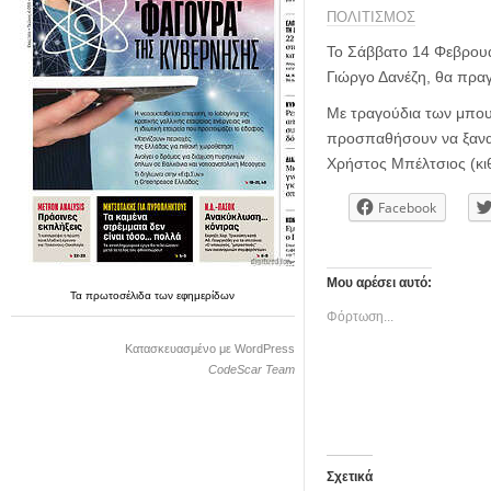
η
ΠΟΛΙΤΙΣΜΟΣ
μ
ε
Το Σάββατο 14 Φεβρουα
ρ
Γιώργο Δανέζη, θα πραγ
ί
Με τραγούδια των μπουά
δ
α
προσπαθήσουν να ξαναζ
Χρήστος Μπέλτσιος (κιθ
Facebook
Μου αρέσει αυτό:
Τα
πρωτοσέλιδα
των
εφημερίδων
Φόρτωση...
Κατασκευασμένο με WordPress
CodeScar Team
Σχετικά