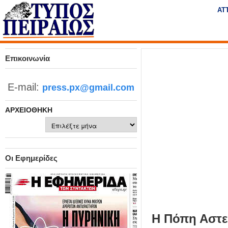
Η
ΑΤ
μ
ε
Τύπος
ρ
ή
Πειραιώς - Ενημέρωση
σ
Επικοινωνία
ι
α
E-mail:
press.px@gmail.com
Δ
ι
ΑΡΧΕΙΟΘΉΚΗ
α
δ
Αρχειοθήκη
ι
κ
τ
Οι Εφημερίδες
υ
α
κ
ή
Ε
Η Πόπη Αστε
φ