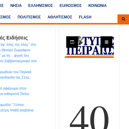
ΟΣ
ΝΗΣΙΑ
ΕΛΛΗΝΙΣΜΟΣ
ΕU/ΚΟΣΜΟΣ
ΚΟΙΝΩΝΙΑ
ΙΣΜΟΣ
ΠΟΛΙΤΙΣΜΟΣ
ΑΘΛΗΤΙΣΜΟΣ
FLASH
ές Ειδήσεις
εφ’ όλης της ύλης’’ στο
κό Θέατρο Ζωγράφου
’’ με τη… φωνή του
το Σαββατοκύριακο στα
ρωδιών του Πειραιά
 πανδαισία της 21ης
ικό αφιέρωμα στον
μο κιθαριστή Στέλιο
ωμωδία ‘’Ξύπνα
ημήτρη Ψαθά ανεβαίνει