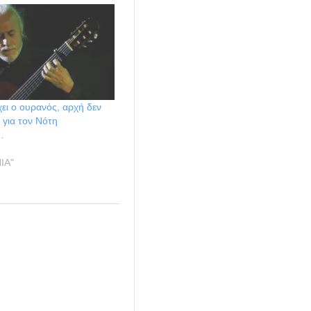
χει ο ουρανός, αρχή δεν
” για τον Νότη
…
ΙΑ"