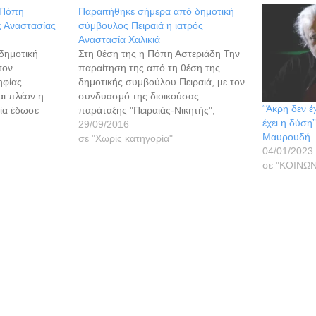
 Πόπη
Παραιτήθηκε σήμερα από δημοτική
ς Αναστασίας
σύμβουλος Πειραιά η ιατρός
Αναστασία Χαλικιά
δημοτική
Στη θέση της η Πόπη Αστεριάδη Την
τον
παραίτηση της από τη θέση της
ηφίας
δημοτικής συμβούλου Πειραιά, με τον
αι πλέον η
συνδυασμό της διοικούσας
“Άκρη δεν έ
ία έδωσε
παράταξης "Πειραιάς-Νικητής",
έχει η δύση
ενο όρκο
υπέβαλε σήμερα η ιατρός Αναστασία
29/09/2016
Μαυρουδή
Πειραιά
Χαλικιά. Σε επιστολή της προς τον
σε "Χωρίς κατηγορία"
04/01/2023
Μώραλης
δήμαρχο Πειραιά, η κυρία Χαλικιά,
σε "ΚΟΙΝΩΝ
οσία της νέας
τονίζει πως οι ανειλημμένες
 δήλωσε: «Η
επαγγελματικές της υποχρεώσεις και
 η οποία
το βεβαρημένο της πρόγραμμα…
α δημοτικής…