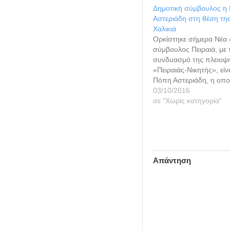
Δημοτική σύμβουλος η
Αστεριάδη στη θέση τη
Χαλικιά
Ορκίστηκε σήμερα Νέα 
σύμβουλος Πειραιά, με 
συνδυασμό της πλειοψ
«Πειραιάς-Νικητής», είν
Πόπη Αστεριάδη, η οπο
σήμερα τον προβλεπόμ
03/10/2016
ενώπιον του δημάρχου 
σε "Χωρίς κατηγορία"
Γιάννη Μώραλη. Ο κ. 
αμέσως μετά την ορκωμ
δημοτικής συμβούλου,
κυρία Πόπη Αστεριάδη,
αναλαμβάνει καθήκοντ
Απάντηση