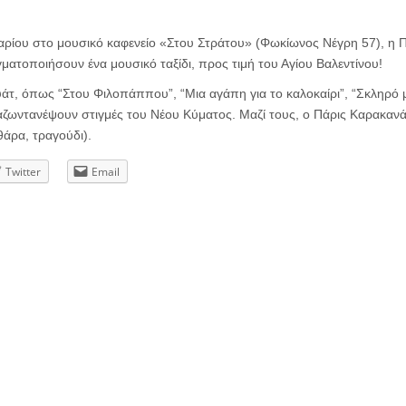
ρίου στο μουσικό καφενείο «Στου Στράτου» (Φωκίωνος Νέγρη 57), η Π
ματοποιήσουν ένα μουσικό ταξίδι, προς τιμή του Αγίου Βαλεντίνου!
τ, όπως “Στου Φιλοπάππου”, “Μια αγάπη για το καλοκαίρι”, “Σκληρό μ
ωντανέψουν στιγμές του Νέου Κύματος. Μαζί τους, ο Πάρις Καρακανάς
άρα, τραγούδι).
Twitter
Email