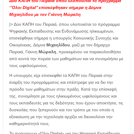
Δύο ΚΑΠΗ του Πειραιά όπου υλοποιείται το πρόγραμμα
‘’Όλοι Digital’’ επισκέφθηκαν σήμερα η Δόμνα
Μιχαηλίδου με τον Γιάννη Μώραλη
|> Δύο ΚΑΠΗ του Πειραιά, όπου υλοποιείται το πρόγραμμα
Ψηφιακής Εκπαίδευσης και Ενδυνάμωσης ηλικιωμένων,
επισκέφθηκε σήμερα η υπουργός Κοινωνικής Συνοχής και
Οικογένειας, Δόμνα
Μιχαηλίδου
, μαζί με τον δήμαρχο
Πειραιά, Γιάννη
Μώραλη
, προκειμένου να παρακολουθήσει
από κοντά την πορεία των μαθημάτων και να συνομιλήσει με
τους ωφελούμενους.
Η υπουργός είχε επισκεφθεί τα ΚΑΠΗ του Πειραιά στην
έναρξη του προγράμματος και επέστρεψε για να δει την
πρόοδο των μαθημάτων στην πράξη. Κατά την επίσκεψή
της, συνομίλησε με τους ηλικιωμένους ωφελούμενους και
τους εκπαιδευτές για τις δεξιότητες που έχουν αποκτήσει, τις
δυσκολίες που ξεπερνούν και τον τρόπο με τον οποίο η
εξοικείωση με την τεχνολογία αρχίζει να διευκολύνει την
καθημερινότητά τους.
Το πρόγραμμα «Όλοι Digital» για την Ψηφιακή Εκπαίδευση