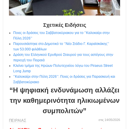
η
μ
ε
ρ
ί
Σχετικές Ειδήσεις
δ
Ποιες οι δράσεις του Σαββατοκύριακου για το ‘’Καλοκαίρι στην
α
Πόλη 2026’’
Παρουσιάστηκε στο Δημοτικό το ‘’Νέο Στάδιο Γ. Καραϊσκάκης’’
των 53.000 φιλάθλων
Δράση του Ελληνικού Ερυθρού Σταυρού για τους αστέγους στην
περιοχή του Πειραιά
Κλείνει τμήμα της Ηρώων Πολυτεχνείου λόγω του Piraeus Street
Long Jump
‘’Καλοκαίρι στην Πόλη 2026’’: Ποιες οι δράσεις για Παρασκευή και
Σαββατοκύριακο
“Η ψηφιακή ενδυνάμωση αλλάζει
την καθημερινότητα ηλικιωμένων
συμπολιτών”
στις 14/05/2026
ΠΕΙΡΑΙΑΣ