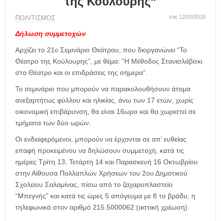
της Κούλουρης”
η
μ
στις 12/10/2015
ΠΟΛΙΤΙΣΜΟΣ
ε
ρ
Δήλωση συμμετοχών
ί
Αρχίζει το 21
Σεμινάριο Θεάτρου, που διοργανώνει “Το
ο
δ
Θέατρο της Κούλουρης”, με θέμα: “Η Μέθοδος Στανισλάβσκι
α
στο Θέατρο και οι επιδράσεις της σήμερα”.
Το σεμινάριο που μπορούν να παρακολουθήσουν άτομα
ανεξαρτήτως φύλλου και ηλικίας, άνω των 17 ετών, χωρίς
οικονομική επιβάρυνση, θα είναι 16ωρο και θα χωριστεί σε
τμήματα των δύο ωρών.
Οι ενδιαφερόμενοι, μπορούν να έρχονται σε απ’ ευθείας
επαφή προκειμένου να δηλώσουν συμμετοχή, κατά τις
ημέρες Τρίτη 13, Τετάρτη 14 και Παρασκευή 16 Οκτωβρίου
στην Αίθουσα Πολλαπλών Χρήσεων του 2ου Δημοτικού
Σχολείου Σαλαμίνας, πίσω από το ζαχαροπλαστείο
“Μπεγνής” και κατά τις ώρες 5 απόγευμα με 8 το βράδυ, η
τηλεφωνικά στον αριθμό 215.5000062 (αστική χρέωση).