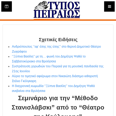
Η
μ
ε
Τύπος
ρ
ή
Πειραιώς - Ενημέρωση
σ
ι
Σχετικές Ειδήσεις
α
Δ
Ανδριόπουλος ‘’εφ’ όλης της ύλης’’ στο θερινό Δημοτικό Θέατρο
ι
Ζωγράφου
α
‘’Ξύπνα Βασίλη’’ με τη… φωνή του Δημήτρη Ψαθά το
δ
Σαββατοκύριακο στα Βριλήσσια
Συστράτευση χορωδιών του Πειραιά για τη μουσική πανδαισία της
ι
21ης Ιουνίου
κ
Αύριο το τιμητικό αφιέρωμα στον Νικαιώτη διάσημο κιθαριστή
τ
Στέλιο Γκόλγκαρη
υ
Η διαχρονική κωμωδία ‘’Ξύπνα Βασίλη’’ του Δημήτρη Ψαθά
α
ανεβαίνει στα Βριλήσσια
κ
Σεμινάριο για την “Μέθοδο
ή
Ε
Στανισλάβσκι” από το “Θέατρο
φ