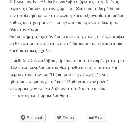
Ο Κωνσταντίν – Αλεξέϊ Στανισλάβσκι (φωτό), υπήρξε ένας
μεγάλος δάσκαλος στον χώρο του Θεάτρου, η δε μέθοδος,
την οποία εφήρμοσε στην μελέτη και επεξεργασία του ρόλου,
καθώς και την ερμηνεία του ηθοποιού, έγινε αποδεκτή σε
όλον τον κόσμο.
Ακόμη σήμερα, σχεδόν δύο αιώνες αργότερα, δεν έχει πάψει
να θεωρείται σαν αρίστη και να διδάσκεται σε πανεπιστήμια,
και δραματικές σχολές.
Η μέθοδος Στανισλάβσκι, βρίσκεται συμπυκνωμένη στα τρία
βιβλία του μεγάλου αυτού θεατράνθρωπου, τα οποία και
φέρουν τους τίτλους “Η ζωή μου στην Τέχνη”, “Ένας
ηθοποιός δημιουργείται” και “Πλάθοντας έναν ρόλο”.
Οι συμμετέχοντες, θα λάβουν στο τέλος του κύκλου
Πιστοποιητικό Παρακολούθησης.
Facebook
Twitter
Email