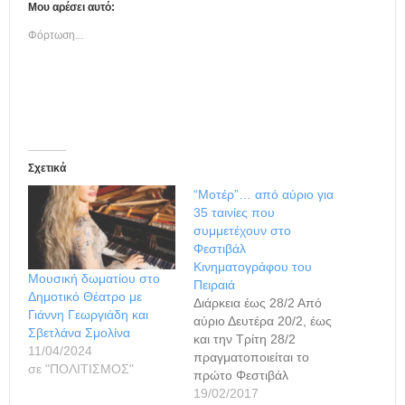
Μου αρέσει αυτό:
Φόρτωση...
Σχετικά
“Μοτέρ”… από αύριο για
35 ταινίες που
συμμετέχουν στο
Φεστιβάλ
Κινηματογράφου του
Μουσική δωματίου στο
Πειραιά
Δημοτικό Θέατρο με
Διάρκεια έως 28/2 Από
Γιάννη Γεωργιάδη και
αύριο Δευτέρα 20/2, έως
Σβετλάνα Σμολίνα
και την Τρίτη 28/2
11/04/2024
πραγματοποιείται το
σε "ΠΟΛΙΤΙΣΜΟΣ"
πρώτο Φεστιβάλ
Κινηματογράφου,
19/02/2017