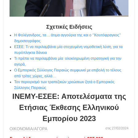
η
μ
ε
ρ
ί
Σχετικές Ειδήσεις
δ
Η Φολέγανδρος, τα… άτιμα αγγούρια της και ο ‘’Κουτόφραγκος’’
α
δημοσιογράφος
ΕΣΕΕ: Τι να περιλαμβάνει μία στοχευμένη νομοθετική λύση, για τα
πυρόπληκτα δάνεια
Τι πρέπει να περιλαμβάνει μία ολοκληρωμένη στρατηγική για την
αγορά,
Ο Εμπορικός Σύλλογος Πειραιώς συμφωνεί με επιβολή το τέλους
από τρίτες χώρες, αλλά…
Τον περιορισμό των τραπεζικών χρεώσεων ζητά ο Εμπορικός
Σύλλογος Πειραιώς
ΙΝΕΜΥ-ΕΣΕΕ: Αποτελέσματα της
Ετήσιας Έκθεσης Ελληνικού
Εμπορίου 2023
στις 27/02/2024
ΟΙΚΟΝΟΜΙΑ/ΑΓΟΡΑ