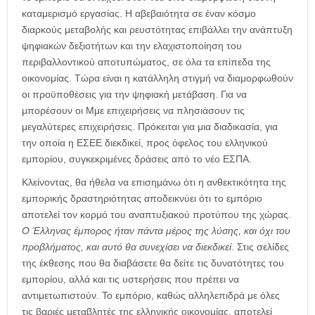
καταμερισμό εργασίας. Η αβεβαιότητα σε έναν κόσμο
διαρκούς μεταβολής και ρευστότητας επιβάλλει την ανάπτυξη
ψηφιακών δεξιοτήτων και την ελαχιστοποίηση του
περιβαλλοντικού αποτυπώματος, σε όλα τα επίπεδα της
οικονομίας. Τώρα είναι η κατάλληλη στιγμή να διαμορφωθούν
οι προϋποθέσεις για την ψηφιακή μετάβαση. Για να
μπορέσουν οι Μμε επιχειρήσεις να πλησιάσουν τις
μεγαλύτερες επιχειρήσεις. Πρόκειται για μια διαδικασία, για
την οποία η ΕΣΕΕ διεκδικεί, προς όφελος του ελληνικού
εμπορίου, συγκεκριμένες δράσεις από το νέο ΕΣΠΑ.
Κλείνοντας, θα ήθελα να επισημάνω ότι η ανθεκτικότητα της
εμπορικής δραστηριότητας αποδεικνύει ότι το εμπόριο
αποτελεί τον κορμό του αναπτυξιακού προτύπου της χώρας.
Ο Έλληνας έμπορος ήταν πάντα μέρος της λύσης, και όχι του
προβλήματος, και αυτό θα συνεχίσει να διεκδικεί
. Στις σελίδες
της έκθεσης που θα διαβάσετε θα δείτε τις δυνατότητες του
εμπορίου, αλλά και τις υστερήσεις που πρέπει να
αντιμετωπιστούν. Το εμπόριο, καθώς αλληλεπιδρά με όλες
τις βαριές μεταβλητές της ελληνικής οικονομίας, αποτελεί