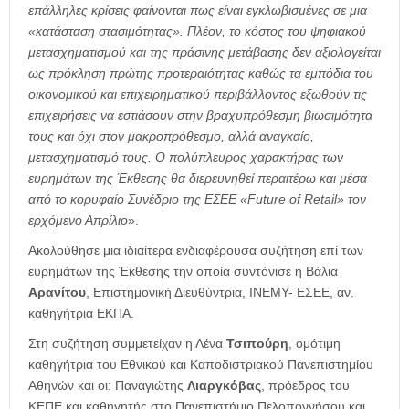
επάλληλες κρίσεις φαίνονται πως είναι εγκλωβισμένες σε μια
«κατάσταση στασιμότητας». Πλέον, το κόστος του ψηφιακού
μετασχηματισμού και της πράσινης μετάβασης δεν αξιολογείται
ως πρόκληση πρώτης προτεραιότητας καθώς τα εμπόδια του
οικονομικού και επιχειρηματικού περιβάλλοντος εξωθούν τις
επιχειρήσεις να εστιάσουν στην βραχυπρόθεσμη βιωσιμότητα
τους και όχι στον μακροπρόθεσμο, αλλά αναγκαίο,
μετασχηματισμό τους. Ο πολύπλευρος χαρακτήρας των
ευρημάτων της Έκθεσης θα διερευνηθεί περαιτέρω και μέσα
από το κορυφαίο Συνέδριο της ΕΣΕΕ «
Future
of
Retail
» τον
ερχόμενο Απρίλιο
».
Ακολούθησε μια ιδιαίτερα ενδιαφέρουσα συζήτηση επί των
ευρημάτων της Έκθεσης την οποία συντόνισε η Βάλια
Αρανίτου
, Επιστημονική Διευθύντρια, ΙΝΕΜΥ- ΕΣΕΕ, αν.
καθηγήτρια ΕΚΠΑ.
Στη συζήτηση συμμετείχαν η Λένα
Τσιπούρη
, ομότιμη
καθηγήτρια του Εθνικού και Καποδιστριακού Πανεπιστημίου
Αθηνών και οι: Παναγιώτης
Λιαργκόβας
, πρόεδρος του
ΚΕΠΕ και καθηγητής στο Πανεπιστήμιο Πελοποννήσου και