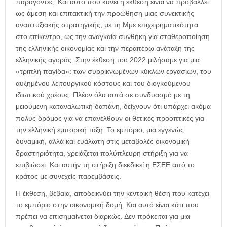
παράγοντες. Και αυτό που κάνει η έκθεση είναι να προβάλλει
ως άμεση και επιτακτική την προώθηση μιας συνεκτικής
αναπτυξιακής στρατηγικής, με τη Μμε επιχειρηματικότητα
στο επίκεντρο, ως την αναγκαία συνθήκη για σταθεροποίηση
της ελληνικής οικονομίας και την περαιτέρω ανάταξη της
ελληνικής αγοράς. Στην έκθεση του 2022 μιλήσαμε για μια
«τριπλή παγίδα»: των συρρικνωμένων κύκλων εργασιών, του
αυξημένου λειτουργικού κόστους και του διογκούμενου
ιδιωτικού χρέους. Πλέον όλα αυτά σε συνδυασμό με τη
μειούμενη καταναλωτική δαπάνη, δείχνουν ότι υπάρχει ακόμα
πολύς δρόμος για να επανέλθουν οι θετικές προοπτικές για
την ελληνική εμπορική τάξη. Το εμπόριο, μια εγγενώς
δυναμική, αλλά και ευάλωτη στις μεταβολές οικονομική
δραστηριότητα, χρειάζεται πολύπλευρη στήριξη για να
επιβιώσει. Και αυτήν τη στήριξη διεκδικεί η ΕΣΕΕ από το
κράτος με συνεχείς παρεμβάσεις.
Η έκθεση, βέβαια, αποδεικνύει την κεντρική θέση που κατέχει
το εμπόριο στην οικονομική δομή. Και αυτό είναι κάτι που
πρέπει να επισημαίνεται διαρκώς. Δεν πρόκειται για μια