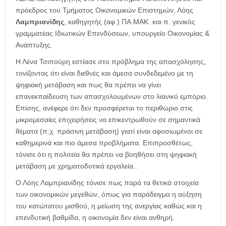
πρόεδρος του Τμήματος Οικονομικών Επιστημών, Λόης
Λαμπριανίδης
, καθηγητής (αφ.) ΠΑ.ΜΑΚ. και π. γενικός
γραμματέας Ιδιωτικών Επενδύσεων, υπουργείο Οικονομίας &
Ανάπτυξης.
Η Λένα Τσιπούρη εστίασε στο πρόβλημα της απασχόλησης,
τονίζοντας ότι είναι διεθνές και άμεσα συνδεδεμένο με τη
ψηφιακή μετάβαση και πως θα πρέπει να γίνει
επανεκπαίδευση των απασχολουμένων στο λιανικό εμπόριο.
Επίσης, ανέφερε ότι δεν προσφέρεται το περιθώριο στις
μικρομεσαίες επιχειρήσεις να επικεντρωθούν σε σημαντικά
θέματα (π.χ. πράσινη μετάβαση) γιατί είναι αφοσιωμένοι σε
καθημερινά και πιο άμεσα προβλήματα. Επιπροσθέτως,
τόνισε ότι η πολιτεία θα πρέπει να βοηθήσει στη ψηφιακή
μετάβαση με χρηματοδοτικά εργαλεία..
Ο Λόης Λαμπριανίδης τόνισε πως παρά τα θετικά στοιχεία
των οικονομικών μεγεθών, όπως για παράδειγμα η αύξηση
του κατώτατου μισθού, η μείωση της ανεργίας καθώς και η
επενδυτική βαθμίδα, η οικονομία δεν είναι ανθηρή.