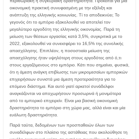
περιθωριακή ή συγκυριακή δραστηριότητα. Πρόκειται για μια
οικονομική πρακτική συνυφασμένη με την εξέλιξη και
ανάπτυξη της ελληνικής κοινωνίας. Τί το αποδεικνύει; Το
γεγονός ότι το εμπόριο εξακολουθεί να αποτελεί τον
μεγαλύτερο εργοδότη της ελληνικής οικονομίας. Παρά τη
μείωση των θέσεων εργασίας κατά 3,5%, συγκριτικά με το
2022, εξακολουθεί να συνεισφέρει το 16,5% της συνολικής
απασχόλησης. Επιπλέον, η ποσοστιαία μείωση της
απασχόλησης ήταν υψηλότερη στους εργοδότες από ό,τι
στους εργαζόμενους στο εμπόριο. Κάτι που σημαίνει, φυσικά,
ότι η άμεση ανάγκη επιβίωσης των μικρομεσαίων εμπορικών
επιχειρήσεων συνιστά μια άμεση προτεραιότητα για το
επόμενο διάστημα. Και αυτό γιατί αρκετοί συνάδελφοι
αναγκάζονται να αποχωρήσουν προσωρινά ή μονιμότερα
από το εμπορικό επιχειρείν. Είναι μια βασική οικονομική
δραστηριότητα το εμπόριο στη χώρα μας, αλλά είναι και μία
ευάλωτη δραστηριότητα.
Παρά ταύτα, δεδομένων των προσπαθειών όλων των
συναδέλφων στο πλαίσιο της αστάθειας που ακολούθησε τη