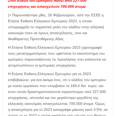
Στον κλάδο του εμπορίου πάνω από 227.000
επιχειρήσεις και απασχολούν 700.000 άτομα
|> Παρουσιάστηκε χθες, 26 Φεβρουαρίου, από την ΕΣΕΕ η
Ετήσια Έκθεση Ελληνικού Εμπορίου 2023, η οποία
υπογραμμίζει το σημαντικό ρόλο του κλάδου στην ελληνική
οικονομία τόσο σε όρους απασχόλησης, όσο και
Ακαθάριστης Προστιθέμενης Αξίας.
Η Ετήσια Έκθεση Ελληνικού Εμπορίου 2023 χαρτογραφεί
τους μετασχηματισμούς που υφίσταται το οικοσύστημα του
εμπορίου παρουσιάζοντας τις προκλήσεις που καλούνται να
αντιμετωπίσουν οι εμπορικές επιχειρήσεις.
H Ετήσια Έκθεση Ελληνικού Εμπορίου για το 2023
επιβεβαιώνει, για ένα ακόμα έτος, ότι ο κλάδος του εμπορίου
με κύκλο εργασιών που υπερβαίνει τα 169,4 δισ. ευρώ, και
στον οποίο δραστηριοποιούνται περισσότερες από 227.000
επιχειρήσεις, αποτελεί και τον μεγαλύτερο εργοδότη της
ελληνικής οικονομίας απασχολώντας 700.000 άτομα. Όμως,
η απασχόληση για το 2023 καταγράφει μείωση κατά 3,5%, σε
σχέση με το 2022 η οποία οφείλεται στη μείωση των θέσεων