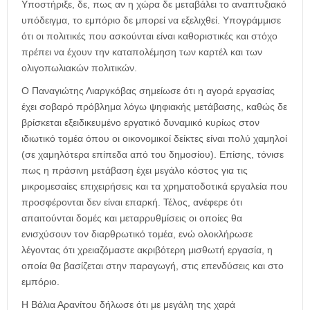
Υποστήριξε, δε, πως αν η χώρα δε μεταβάλει το αναπτυξιακό
υπόδειγμα, το εμπόριο δε μπορεί να εξελιχθεί. Υπογράμμισε
ότι οι πολιτικές που ασκούνται είναι καθοριστικές και στόχο
πρέπει να έχουν την καταπολέμηση των καρτέλ και των
ολιγοπωλιακών πολιτικών.
Ο Παναγιώτης Λιαργκόβας σημείωσε ότι η αγορά εργασίας
έχει σοβαρό πρόβλημα λόγω ψηφιακής μετάβασης, καθώς δε
βρίσκεται εξειδικευμένο εργατικό δυναμικό κυρίως στον
ιδιωτικό τομέα όπου οι οικονομικοί δείκτες είναι πολύ χαμηλοί
(σε χαμηλότερα επίπεδα από του δημοσίου). Επίσης, τόνισε
πως η πράσινη μετάβαση έχει μεγάλο κόστος για τις
μικρομεσαίες επιχειρήσεις και τα χρηματοδοτικά εργαλεία που
προσφέρονται δεν είναι επαρκή. Τέλος, ανέφερε ότι
απαιτούνται δομές και μεταρρυθμίσεις οι οποίες θα
ενισχύσουν τον διαρθρωτικό τομέα, ενώ ολοκλήρωσε
λέγοντας ότι χρειαζόμαστε ακριβότερη μισθωτή εργασία, η
οποία θα βασίζεται στην παραγωγή, στις επενδύσεις και στο
εμπόριο.
Η Βάλια Αρανίτου δήλωσε ότι με μεγάλη της χαρά