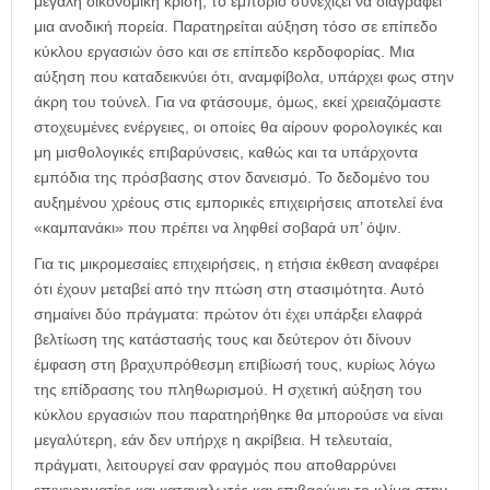
μεγάλη οικονομική κρίση, το εμπόριο συνεχίζει να διαγράφει
μια ανοδική πορεία. Παρατηρείται αύξηση τόσο σε επίπεδο
κύκλου εργασιών όσο και σε επίπεδο κερδοφορίας. Μια
αύξηση που καταδεικνύει ότι, αναμφίβολα, υπάρχει φως στην
άκρη του τούνελ. Για να φτάσουμε, όμως, εκεί χρειαζόμαστε
στοχευμένες ενέργειες, οι οποίες θα αίρουν φορολογικές και
μη μισθολογικές επιβαρύνσεις, καθώς και τα υπάρχοντα
εμπόδια της πρόσβασης στον δανεισμό. Το δεδομένο του
αυξημένου χρέους στις εμπορικές επιχειρήσεις αποτελεί ένα
«καμπανάκι» που πρέπει να ληφθεί σοβαρά υπ’ όψιν.
Για τις μικρομεσαίες επιχειρήσεις, η ετήσια έκθεση αναφέρει
ότι έχουν μεταβεί από την πτώση στη στασιμότητα. Αυτό
σημαίνει δύο πράγματα: πρώτον ότι έχει υπάρξει ελαφρά
βελτίωση της κατάστασής τους και δεύτερον ότι δίνουν
έμφαση στη βραχυπρόθεσμη επιβίωσή τους, κυρίως λόγω
της επίδρασης του πληθωρισμού. Η σχετική αύξηση του
κύκλου εργασιών που παρατηρήθηκε θα μπορούσε να είναι
μεγαλύτερη, εάν δεν υπήρχε η ακρίβεια. Η τελευταία,
πράγματι, λειτουργεί σαν φραγμός που αποθαρρύνει
επιχειρηματίες και καταναλωτές και επιβαρύνει το κλίμα στην