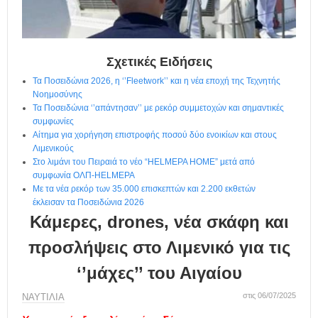
η
μ
ε
ρ
ί
Σχετικές Ειδήσεις
δ
Τα Ποσειδώνια 2026, η ‘’Fleetwork’’ και η νέα εποχή της Τεχνητής
α
Νοημοσύνης
Τα Ποσειδώνια ‘’απάντησαν’’ με ρεκόρ συμμετοχών και σημαντικές
συμφωνίες
Αίτημα για χορήγηση επιστροφής ποσού δύο ενοικίων και στους
Λιμενικούς
Στο λιμάνι του Πειραιά το νέο “HELMEPA HOME” μετά από
συμφωνία ΟΛΠ-HELMEPA
Με τα νέα ρεκόρ των 35.000 επισκεπτών και 2.200 εκθετών
έκλεισαν τα Ποσειδώνια 2026
Κάμερες, drones, νέα σκάφη και
προσλήψεις στο Λιμενικό για τις
‘’μάχες’’ του Αιγαίου
στις 06/07/2025
ΝΑΥΤΙΛΙΑ