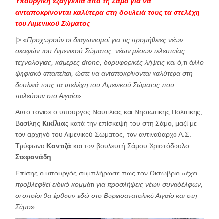
Υπουργική εξαγγελία από τη Σάμο για να
ανταποκρίνονται καλύτερα στη δουλειά τους τα στελέχη
του Λιμενικού Σώματος
|> «
Προχωρούν οι διαγωνισμοί για τις προμήθειες νέων
σκαφών του Λιμενικού Σώματος, νέων μέσων τελευταίας
τεχνολογίας, κάμερες drone, δορυφορικές λήψεις και ό,τι άλλο
ψηφιακό απαιτείται, ώστε να ανταποκρίνονται καλύτερα στη
δουλειά τους τα στελέχη του Λιμενικού Σώματος που
παλεύουν στο Αιγαίο
».
Αυτό τόνισε ο υπουργός Ναυτιλίας και Νησιωτικής Πολιτικής,
Βασίλης
Κικίλιας
κατά την επίσκεψή του στη Σάμο, μαζί με
τον αρχηγό του Λιμενικού Σώματος, τον αντιναύαρχο Λ.Σ.
Τρύφωνα
Κοντιζά
και τον βουλευτή Σάμου Χριστόδουλο
Στεφανάδη
.
Επίσης ο υπουργός συμπλήρωσε πως τον Οκτώβριο «
έχει
προβλεφθεί ειδικό κομμάτι για προσλήψεις νέων συναδέλφων,
οι οποίοι θα έρθουν εδώ στο Βορειοανατολικό Αιγαίο και στη
Σάμο
».