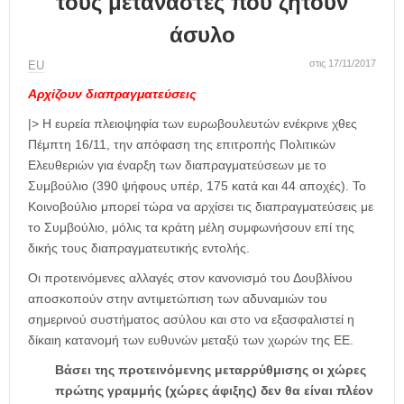
τους μετανάστες που ζητούν
η
μ
άσυλο
ε
ρ
στις 17/11/2017
ΕU
ί
Αρχίζουν διαπραγματεύσεις
δ
α
|> Η ευρεία πλειοψηφία των ευρωβουλευτών ενέκρινε χθες
Πέμπτη 16/11, την απόφαση της επιτροπής Πολιτικών
Ελευθεριών για έναρξη των διαπραγματεύσεων με το
Συμβούλιο (390 ψήφους υπέρ, 175 κατά και 44 αποχές). Το
Κοινοβούλιο μπορεί τώρα να αρχίσει τις διαπραγματεύσεις με
το Συμβούλιο, μόλις τα κράτη μέλη συμφωνήσουν επί της
δικής τους διαπραγματευτικής εντολής.
Οι προτεινόμενες αλλαγές στον κανονισμό του Δουβλίνου
αποσκοπούν στην αντιμετώπιση των αδυναμιών του
σημερινού συστήματος ασύλου και στο να εξασφαλιστεί η
δίκαιη κατανομή των ευθυνών μεταξύ των χωρών της ΕΕ.
Βάσει της προτεινόμενης μεταρρύθμισης οι χώρες
πρώτης γραμμής (χώρες άφιξης) δεν θα είναι πλέον