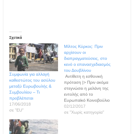
Σχετικά
Μίλτος Κύρκος: Πριν
αρχίσουν οι
διαπραγματεύσεις, στο
κενό ο επανασχεδιασμός
του Δουβλίνου
Συμφωνία για αλλαγή
Αντίθετη η εσθονική
καθεστώτος του ασύλου
πρόταση |> Πριν ακόμα
μεταξύ Ευρωβουλής &
στεγνώσει η μελάνη της
Συμβουλίου – Τι
εντολής από το
προβλέπεται
Ευρωπαϊκό Κοινοβούλιο
17/06/2018
της έναρξης των
02/12/2017
σε "ΕU"
διαπραγματεύσεων με το
σε "Χωρίς κατηγορία"
Συμβούλιο σχετικά με τη
μεταρρύθμιση του
-άδικου για την Ελλάδα-