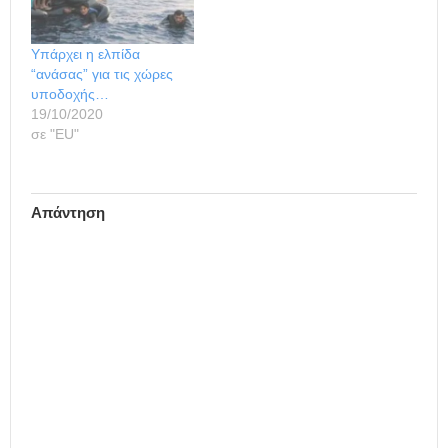
Κανονισμού του
Δουβλίνου (ο κανονισμός
που καθορίζει ποιά χώρα
Υπάρχει η ελπίδα
της ΕΕ είναι υπεύθυνη για
“ανάσας” για τις χώρες
τη διεκπεραίωση μιας
υποδοχής…
αίτησης…
19/10/2020
σε "ΕU"
Απάντηση