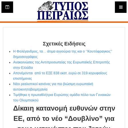
Η
μ
ε
Τύπος
ρ
ή
Πειραιώς - Ενημέρωση
σ
ι
Σχετικές Ειδήσεις
α
Δ
Η Φολέγανδρος, τα… άτιμα αγγούρια της και ο ‘’Κουτόφραγκος’’
ι
δημοσιογράφος
α
Ανακοινώσεις της Αντιπροσωπείας της Ευρωπαϊκής Επιτροπής
δ
στην Ελλάδα
Απονέμονται από το ΕΣΕ 838 εκατ. ευρώ σε 319 κορυφαίους
ι
επιστήμονες
κ
Νέοι ρεαλιστικοί κανόνες για πιο βιώσιμη ευρωπαϊκή
τ
αυτοκινητοβιομηχανία
υ
Τιμήθηκε η πρωταθλήτρια Ευρώπης ομάδα πόλο των Γυναικών
α
του Ολυμπιακού
κ
Δίκαιη κατανομή ευθυνών στην
ή
Ε
ΕΕ, από το νέο “Δουβλίνο” για
φ