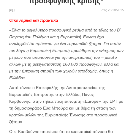
προσφυγικής κρίσης”
η
μ
στις 23/10/2015
ΕU
ε
ρ
Οικονομικά και πρακτικά
ί
«
Είναι το μεγαλύτερο προσφυγικό ρεύμα από το τέλος του Β’
δ
Παγκοσμίου Πολέμου και η Ευρωπαϊκή Ένωση έχει
α
αντιληφθεί ότι πρόκειται για ένα ευρωπαϊκό ζήτημα. Για αυτόν
τον λόγο η Ευρωπαϊκή Επιτροπή προώθησε την ενίσχυση των
μέτρων που απαιτούνται για την αντιμετώπισή του – μεταξύ
άλλων με τη μετεγκατάσταση 160.000 προσφύγων, αλλά και
με την έμπρακτη στήριξη των χωρών υποδοχής, όπως η
Ελλάδα
».
Αυτό τόνισε ο Επικεφαλής της Αντιπροσωπείας της
Ευρωπαϊκής Επιτροπής στην Ελλάδα, Πάνος
Καρβούνης, στην τηλεοπτική εκπομπή «Europe» της ΕΡΤ με
τη δημοσιογράφο Εύα Μπούρα και με θέμα τη στάση των
κρατών-μελών της Ευρωπαϊκής Ένωσης στο προσφυγικό
ζήτημα.
Ο κ. Καρβούνης σημείωσε ότι τα ευρωπαϊκά σύνορα θα