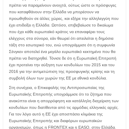
πρέπει να παραμείνουν ανοιχτά, ούτως ώστε οι πρόσφυγες
που καταφθάνουν στην Ελλάδα να μπορέσουν να
προωθηθούν σε άλλες χώρες, και εξήρε την αλληλεγγύη που
έχει επιδείξει η Ελλάδα. Ωστόσο, επιβεβαίωσε το δικαίωμα
που έχει κάθε ευρωπαϊκό κράτος να επαναφέρει τους
ελέγχους στα σύνορα, εάν θεωρεί ότι απειλείται η δημόσια
τάξη στο εσωτερικό του, ενώ υπογράμμισε ότι η συμφωνία
Σένγκεν αποτελεί ένα μεγάλο ευρωπαϊκό κεκτημένο που θα
πρέπει να διατηρηθεί. Τόνισε δε ότι η Ευρωπαϊκή Επιτροπή
έχει προτείνει την αύξηση των κονδυλίων του 2015 και του
2016 για την αντιμετώπιση της προσφυγικής κρίσης και τη
συμβολή όλων των χωρών της ΕΕ με εθνικά κονδύλια.
Στη συνέχεια, ο Επικεφαλής της Αντιπροσωπείας της
Ευρωπαϊκής Επιτροπής υπογράμμισε ότι το ζήτημα που
ανακύπτει είναι η απορρόφηση και κατάλληλη διαχείριση των
κονδυλίων που διατίθενται από τις αρμόδιες ελληνικές αρχές.
Για τον λόγο αυτό η ΕΕ έχει αποσπάσει κλιμάκια της
Ευρωπαϊκής Επιτροπής και διαφόρων ευρωπαϊκών
οργανισμών, όπως η FRONTEX και η EASO, στην Ελλάδα.