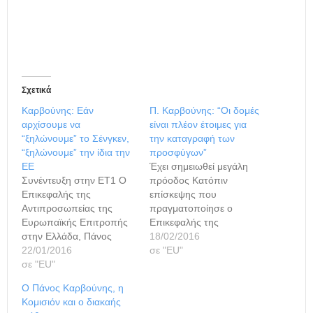
Σχετικά
Καρβούνης: Εάν
Π. Καρβούνης: “Οι δομές
αρχίσουμε να
είναι πλέον έτοιμες για
“ξηλώνουμε” το Σένγκεν,
την καταγραφή των
“ξηλώνουμε” την ίδια την
προσφύγων”
ΕΕ
Έχει σημειωθεί μεγάλη
Συνέντευξη στην ΕΤ1 Ο
πρόοδος Κατόπιν
Επικεφαλής της
επίσκεψης που
Αντιπροσωπείας της
πραγματοποίησε ο
Ευρωπαϊκής Επιτροπής
Επικεφαλής της
στην Ελλάδα, Πάνος
Αντιπροσωπείας της ΕΕ
18/02/2016
Καρβούνης, στην
22/01/2016
στην Ελλάδα κ.
σε "ΕU"
εκπομπή “Europe” με
σε "ΕU"
Καρβούνης στη Λέρο, τη
την Εύα Μπούρα στην
Χίο, τη Λέσβο και στο
Ο Πάνος Καρβούνης, η
ΕΡΤ1, σχολίασε τα
Κέντρο Μετεγκατάστασης
Κομισιόν και ο διακαής
μείζονα ζητήματα που
στο Σχιστό, με τον