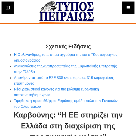
Η
μ
ε
Τύπος
ρ
ή
Πειραιώς - Ενημέρωση
σ
ι
Σχετικές Ειδήσεις
α
Δ
Η Φολέγανδρος, τα… άτιμα αγγούρια της και ο ‘’Κουτόφραγκος’’
ι
δημοσιογράφος
α
Ανακοινώσεις της Αντιπροσωπείας της Ευρωπαϊκής Επιτροπής
δ
στην Ελλάδα
Απονέμονται από το ΕΣΕ 838 εκατ. ευρώ σε 319 κορυφαίους
ι
επιστήμονες
κ
Νέοι ρεαλιστικοί κανόνες για πιο βιώσιμη ευρωπαϊκή
τ
αυτοκινητοβιομηχανία
υ
Τιμήθηκε η πρωταθλήτρια Ευρώπης ομάδα πόλο των Γυναικών
α
του Ολυμπιακού
κ
Καρβούνης: “Η EE στηρίζει την
ή
Ε
Ελλάδα στη διαχείριση της
φ