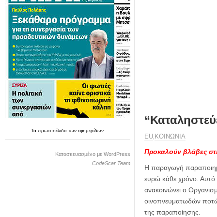
η
μ
ε
ρ
ί
δ
α
“Καταληστεύε
Τα
πρωτοσέλιδα
των
εφημερίδων
ΕU
ΚΟΙΝΩΝΙΑ
,
Προκαλούν βλάβες στη
Κατασκευασμένο με WordPress
CodeScar Team
Η παραγωγή παραποιημέ
ευρώ κάθε χρόνο. Αυτό
ανακοινώνει ο Οργανισμ
οινοπνευματωδών ποτών
της παραποίησης.