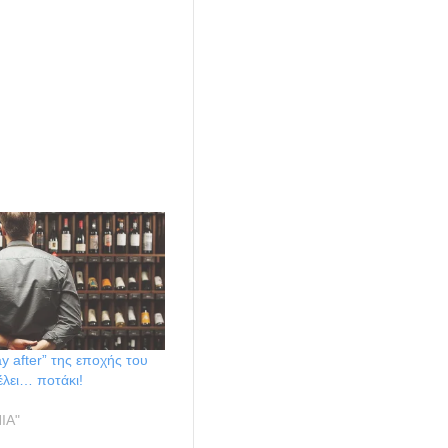
y after” της εποχής του
έλει… ποτάκι!
ΙΑ"