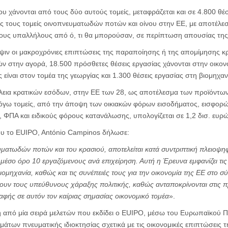
υ χάνονται από τους δύο αυτούς τομείς, μεταφράζεται και σε 4.800 θ
 τους τομείς οινοπνευματωδών ποτών και οίνου στην ΕΕ, με αποτέλεσμ
ους υπαλλήλους από ό, τι θα μπορούσαν, σε περίπτωση απουσίας της
ψιν οι μακροχρόνιες επιπτώσεις της παραποίησης ή της απομίμησης κ
στην αγορά, 18.500 πρόσθετες θέσεις εργασίας χάνονται στην οικονο
ς είναι στον τομέα της γεωργίας και 1.300 θέσεις εργασίας στη βιομηχα
λεια κρατικών εσόδων, στην ΕΕ των 28, ως αποτέλεσμα των προϊόντω
όγω τομείς, από την άποψη των οικιακών φόρων εισοδήματος, εισφορώ
 ΦΠΑ και ειδικούς φόρους κατανάλωσης, υπολογίζεται σε 1,2 δισ. ευρώ
του το EUIPO, António Campinos δήλωσε:
ματωδών ποτών και του κρασιού, αποτελείται κατά συντριπτική πλειοψηφ
ε μέσο όρο 10 εργαζόμενους ανά επιχείρηση. Αυτή η Έρευνα εμφανίζει τις
ιομηχανία, καθώς και τις συνέπειές τους για την οικονομία της ΕΕ στο 
υν τους υπεύθυνους χάραξης πολιτικής, καθώς ανταποκρίνονται στις π
αφής σε αυτόν τον καίριας σημασίας οικονομικό τομέα
».
από μία σειρά μελετών που εκδίδει ο EUIPO, μέσω του Ευρωπαϊκού Πα
η
μάτων πνευματικής ιδιοκτησίας σχετικά με τις οικονομικές επιπτώσεις 