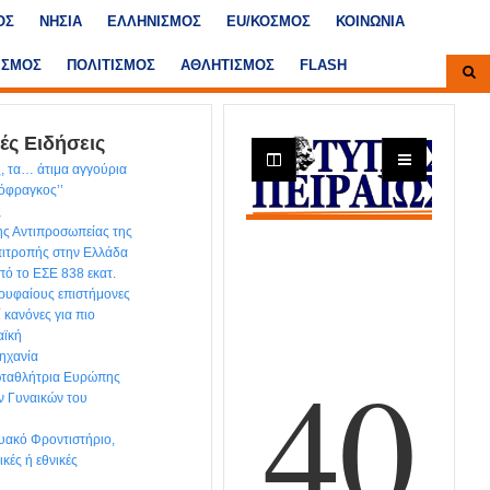
ΟΣ
ΝΗΣΙΑ
ΕΛΛΗΝΙΣΜΟΣ
ΕU/ΚΟΣΜΟΣ
ΚΟΙΝΩΝΙΑ
ΙΣΜΟΣ
ΠΟΛΙΤΙΣΜΟΣ
ΑΘΛΗΤΙΣΜΟΣ
FLASH
ές Ειδήσεις
, τα… άτιμα αγγούρια
τόφραγκος’’
ς
ης Αντιπροσωπείας της
ιτροπής στην Ελλάδα
ό το ΕΣΕ 838 εκατ.
ρυφαίους επιστήμονες
ί κανόνες για πιο
αϊκή
ηχανία
ωταθλήτρια Ευρώπης
ν Γυναικών του
υακό Φροντιστήριο,
κές ή εθνικές