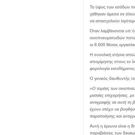
Το ύψος των εσόδων πο
χάθηκαν άμεσα σε όλους
να απασχολούν λιγότερ
Όταν λαμβάνονται υπ΄ό
οινοπνευματωδών ποτών 
οι 8.600 θέσεις εργασία
Η συνολική ετήσια απώ
απομίμησης στους εν λ
φορολογία εισοδήματος,
Ο γενικός διευθυντής 
«
Ο τομέας των οινοπνευ
μεσαίες επιχειρήσεις, μ
αντιγραφής σε αυτή τη β
έχουν στόχο να βοηθήσο
παραποίησης και αντιγρ
Αυτή η έρευνα είναι η 8
παραβιάσεις των δικαιω