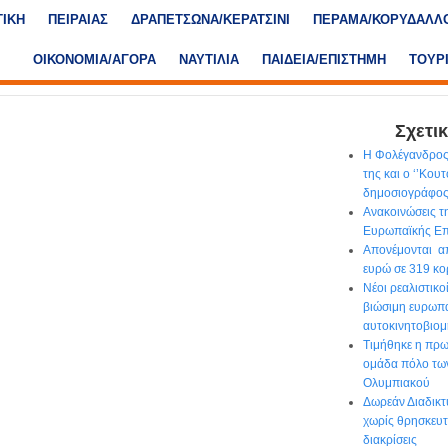
ΤΙΚΗ
ΠΕΙΡΑΙΑΣ
ΔΡΑΠΕΤΣΩΝΑ/ΚΕΡΑΤΣΙΝΙ
ΠΕΡΑΜΑ/ΚΟΡΥΔΑΛΛ
ΟΙΚΟΝΟΜΙΑ/ΑΓΟΡΑ
ΝΑΥΤΙΛΙΑ
ΠΑΙΔΕΙΑ/ΕΠΙΣΤΗΜΗ
ΤΟΥΡ
Σχετικ
Η Φολέγανδρος
της και ο ‘’Κου
δημοσιογράφο
Ανακοινώσεις τ
Ευρωπαϊκής Επ
Απονέμονται απ
ευρώ σε 319 κο
Νέοι ρεαλιστικο
βιώσιμη ευρωπ
αυτοκινητοβιομ
Τιμήθηκε η πρ
ομάδα πόλο τω
Ολυμπιακού
Δωρεάν Διαδικτ
χωρίς θρησκευτι
διακρίσεις