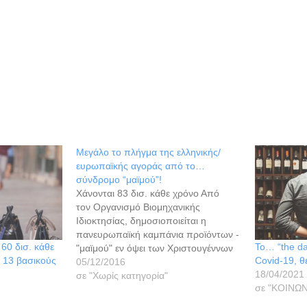
Μεγάλο το πλήγμα της ελληνικής/
ευρωπαϊκής αγοράς από το…
σύνδρομο “μαϊμού”!
Χάνονται 83 δισ. κάθε χρόνο Από
τον Οργανισμό Βιομηχανικής
Ιδιοκτησίας, δημοσιοποιείται η
πανευρωπαϊκή καμπάνια προϊόντων -
60 δισ. κάθε
Το… “the da
"μαϊμού" εν όψει των Χριστουγέννων
 13 βασικούς
Covid-19, θ
και όπως τονίζεται κάθε χρόνο
05/12/2016
18/04/2021
χάνονται 83 δισεκατομμύρια ευρώ και
σε "Χωρίς κατηγορία"
σε "ΚΟΙΝΩΝ
790.000 θέσεις εργασίας σε όλη την
ΕΕ, λόγω της διακίνησης αυτών των