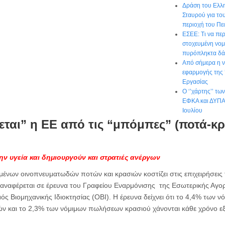
Δράση του Ελλ
Σταυρού για το
περιοχή του Πε
ΕΣΕΕ: Τι να περ
στοχευμένη νομο
πυρόπληκτα δά
Από σήμερα η ν
εφαρμογής της
Εργασίας
Ο ‘’χάρτης’’ τ
ΕΦΚΑ και ΔΥΠΑ 
Ιουλίου
ται” η ΕΕ από τις “μπόμπες” (ποτά-κρ
ν υγεία και δημιουργούν και στρατιές ανέργων
νων οινοπνευματωδών ποτών και κρασιών κοστίζει στις επιχειρήσεις 
 αναφέρεται σε έρευνα του Γραφείου Εναρμόνισης της Εσωτερικής Αγ
ός Βιομηχανικής Ιδιοκτησίας (ΟΒΙ). Η έρευνα δείχνει ότι το 4,4% των
 και το 2,3% των νόμιμων πωλήσεων κρασιού χάνονται κάθε χρόνο εξα