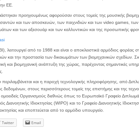
την ΕΕ.
ιάστηκαν προηγουμένως αφορούσαν στους τομείς της μουσικής βιομηχα
σαντών και των αποσκευών, των παιχνιδιών και των video games, των
άτων και των αξεσουάρ και των καλλυντικών και της προσωπικής φρον
ΒΙ), λειτουργεί από το 1988 και είναι ο αποκλειστικά αρμόδιος φορέας 
ών και την προστασία των δικαιωμάτων των βιομηχανικών σχεδίων. Σκ
ική και βιομηχανική ανάπτυξη της χώρας, παρέχοντας σημαντικές υπηρ
ς.
υ περιλαμβάνεται και η παροχή τεχνολογικής πληροφόρησης, από Διπλ
ις δεδομένων, στους περισσότερους τομείς της επιστήμης και της τεχν
ς ομοειδείς Οργανισμούς διεθνώς όπως το Ευρωπαϊκό Γραφείο Διπλωμά
ς Διανοητικής Ιδιοκτησίας (WIPO) και το Γραφείο Διανοητικής Ιδιοκτησ
ιοκτησίας και εποπτεύεται από το αρμόδιο υπουργείο.
Twitter
Email