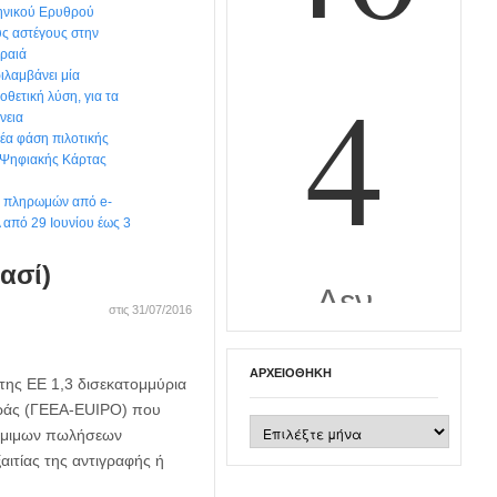
ηνικού Ερυθρού
υς αστέγους στην
ιραιά
ιλαμβάνει μία
θετική λύση, για τα
νεια
έα φάση πιλοτικής
 Ψηφιακής Κάρτας
ων πληρωμών από e-
από 29 Ιουνίου έως 3
ασί)
στις 31/07/2016
ΑΡΧΕΙΟΘΉΚΗ
της ΕΕ 1,3 δισεκατομμύρια
οράς (ΓΕΕΑ-EUIPO) που
Αρχειοθήκη
 νόμιμων πωλήσεων
ιτίας της αντιγραφής ή