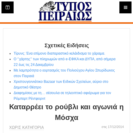
Η
μ
ε
Τύπος
ρ
ή
Πειραιώς - Ενημέρωση
σ
ι
Σχετικές Ειδήσεις
α
Δ
Τίρυνς: Ένα επίμονο διαπεραστικό κελάιδισμα το χάραμα.
ι
Ο ‘’χάρτης’’ των πληρωμών από e-ΕΦΚΑ και ΔΥΠΑ, από σήμερα
α
22 έως τις 24 Δεκεμβρίου
δ
Με λαμπρότητα ο εορτασμός του Πολιούχου Αγίου Σπυρίδωνος
στον Πειραιά
ι
Χριστουγεννιάτικο Bazaar των Ειδικών Σχολείων, αύριο στο
κ
Δημοτικό Θέατρο
τ
Διαφημίσεις με τη… σέσουλα σε τηλεοπτικό αφιέρωμα για τον
υ
Ρόμπερτ Ρέντφορντ
α
Καταρρέει το ρούβλι και αγωνιά η
κ
ή
Μόσχα
Ε
φ
στις 17/12/2014
ΧΩΡΊΣ ΚΑΤΗΓΟΡΊΑ