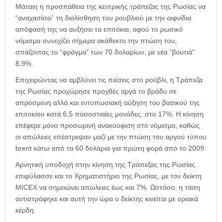
η
Μάταιη η προσπάθεια της κεντρικής τράπεζας της Ρωσίας να
μ
“αναχαιτίσει” τη διολίσθηση του ρουβλιού με την αιφνίδια
ε
απόφασή της να αυξήσει τα επιτόκια, αφού το ρωσικό
ρ
νόμισμα συνεχίζει σήμερα ακάθεκτο την πτώση του,
ί
δ
σπάζοντας το “φράγμα” των 70 δολαρίων, με νέα “βουτιά”
α
8,9%.
Επιχειρώντας να αμβλύνει τις πιέσεις στο ρούβλι, η Τράπεζα
της Ρωσίας προχώρησε προχθές αργά το βράδυ σε
απρόσμενη αλλά και εντυπωσιακή αύξηση του βασικού της
επιτοκίου κατά 6,5 ποσοστιαίες μονάδες, στο 17%. Η κίνηση
επέφερε μόνο προσωρινή ανακούφιση στο νόμισμα, καθώς
οι απώλειες επέστρεψαν μαζί με την πτώση του αργού τύπου
brent κάτω από τα 60 δολάρια για πρώτη φορά από το 2009.
Αρνητική υποδοχή στην κίνηση της Τράπεζας της Ρωσίας
επιφύλασσε και το Χρηματιστήριο της Ρωσίας, με τον δείκτη
MICEX να σημειώνει απώλειες έως και 7%. Ωστόσο, η τάση
αντιστράφηκε και αυτή την ώρα ο δείκτης κινείται με οριακά
κέρδη.