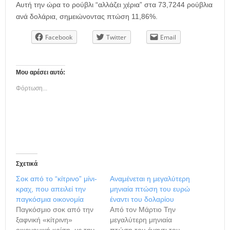
Αυτή την ώρα το ρούβλι “αλλάζει χέρια” στα 73,7244 ρούβλια
ανά δολάρια, σημειώνοντας πτώση 11,86%.
Facebook
Twitter
Email
Μου αρέσει αυτό:
Φόρτωση...
Σχετικά
Σοκ από το “κίτρινο” μίνι-
Αναμένεται η μεγαλύτερη
κραχ, που απειλεί την
μηνιαία πτώση του ευρώ
παγκόσμια οικονομία
έναντι του δολαρίου
Παγκόσμιο σοκ από την
Από τον Μάρτιο Την
ξαφνική «κίτρινη»
μεγαλύτερη μηνιαία
οικονομική κρίση, με την
πτώση του έναντι του