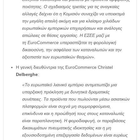
ποιότητας. Ο σχεδιασμός τριετίας για τις αναγκαίες
αλλαγές δείχνει ότι η Κομισιόν συνεχίζει να υποεκτιμά
την μεγάλη απειλή ακόμη και για κλείσιμο χιλιάδων
ευρωπαϊκών εμπορικών επιχειρήσεων και ανάλογες
απώλειες σε θέσεις εργασίας. Η ΕΣΕΕ μαζί με
τη
EuroCommerce
υπερασπίζεται τη φορολογική
δικαιοσύνη, την ασφάλεια των καταναλωτών και την
αξιοπιστία των ευρωπαϊκών θεσμών
».
Η γενική διευθύντρια της EuroCommerce Christel
Delberghe
:
«Το ευρωπαϊκό λιανικό εμπόριο αντιμετωπίζει μια
υπαρξιακή πρόκληση με δυνητικά δραματικές
συνέπειες. Τα προϊόντα που πωλούνται μέσω ασιατικών
πλατφορμών είναι συχνά μη συμμορφούμενα,
επικίνδυνα και η προώθησή τους στους καταναλωτές
είναι παραπλανητική. Η φοροδιαφυγή, οι παραβιάσεις
δικαιωμάτων πνευματικής ιδιοκτησίας και η μη
εξουσιοδοτημένη επεξεργασία δεδομένων είναι ευρέως