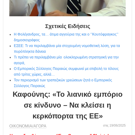
η
μ
ε
ρ
ί
Σχετικές Ειδήσεις
δ
Η Φολέγανδρος, τα… άτιμα αγγούρια της και ο ‘’Κουτόφραγκος’’
α
δημοσιογράφος
ΕΣΕΕ: Τι να περιλαμβάνει μία στοχευμένη νομοθετική λύση, για τα
πυρόπληκτα δάνεια
Τι πρέπει να περιλαμβάνει μία ολοκληρωμένη στρατηγική για την
αγορά,
Ο Εμπορικός Σύλλογος Πειραιώς συμφωνεί με επιβολή το τέλους
από τρίτες χώρες, αλλά…
Τον περιορισμό των τραπεζικών χρεώσεων ζητά ο Εμπορικός
Σύλλογος Πειραιώς
Καφούνης: «Το λιανικό εμπόριο
σε κίνδυνο – Να κλείσει η
κερκόπορτα της ΕΕ»
στις 19/06/2025
ΟΙΚΟΝΟΜΙΑ/ΑΓΟΡΑ