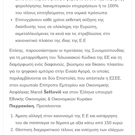
φορολόγησης λιανεμπορικών επιχειρήσεων ή το 100%
του τέλους επιτηδεύματος στα νομικά πρόσωπα.
Επιτυγχάνουν κάθε χρόνο εκθετική αύξηση της
διείσδυσής τους σε ολόκληρη την Ευρώπη,
εκμεταλλευόμενες τα κενά και τις στρεβλώσεις στο
κανονιστικό πλαίσιο της ίδιας της Ε.Ε
Επίσης, παρουσιάστηκαν οι προτάσεις της Συνομοσπονδίας
για τη μεταρρύθμιση του Τελωνειακού Κώδικα της ΕΕ και τη
διαμόρφωση ενός διαφανούς, βιώσιμου και δίκαιου πλαισίου
για το ψηφιακό εμπόριο στην Ενιαία Αγορά, οι οποίες
περιλαμβάνονται σε δύο Επιστολές
που απέστειλε η ΕΣΕΕ,
στον ευρωπαίο Επίτροπο Εμπορίου και Οικονομικής
Ασφάλειας Maroš
Šefčovič
και στον Έλληνα υπουργό
Εθνικής Οικονομίας & Οικονομικών Κυριάκο
Πιερρακάκη.
Προτείνονται:
Άμεση αλλαγή στον κανονισμό της Ε.Ε και κατάργηση
του de minimisγια τα δέματα με αξία κάτω από 150 ευρώ
Θέσπιση διαχειριστικού τέλους και ενίσχυση των ελέγχων