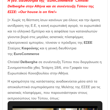
Η γεν. διευθύντρια της ‘’EuroCommerce’’ Christel
Delberghe στην Αθήνα και σε συνέντευξη Τύπου της
ΕΣΣΕ: «Our house is on fire!»
|> Χωρίς τη θέσπιση ίσων κανόνων για όλους και την άμεση
αντίδραση της Ε.Ε, η κοινή ευρωπαϊκή αγορά, το ευρωπαϊκό
και το ελληνικό Εμπόριο και η ασφάλεια των καταναλωτών
γίνονται βορά στις μεγάλες ασιατικές πλατφόρμες
ηλεκτρονικού εμπορίου, τόνισαν ο πρόεδρος της
ΕΣΕΕ
Σταύρος
Καφούνης
και η γενική διευθύντρια
της
EuroCommerce
Christel
Delberghe
σε συνέντευξη Τύπου που διοργάνωσε η
Συνομοσπονδία χθες Τετάρτη 18/6, στο Γραφείο του
Ευρωπαϊκού Κοινοβουλίου στην Αθήνα.
Η κρισιμότητα της κατάστασης αναδεικνύεται μέσα από τα
αποκαλυπτικά συμπεράσματα της Μελέτης της ΕΣΕΕ για τις
ασιατικές πλατφόρμες, που παρουσιάστηκαν στους
εκπροσώπους του Τύπου, όπως: