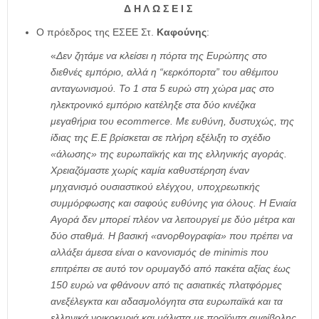
Δ Η Λ Ω Σ Ε Ι Σ
Ο πρόεδρος της ΕΣΕΕ Στ.
Καφούνης
:
«
Δεν ζητάμε να κλείσει η πόρτα της Ευρώπης στο
διεθνές εμπόριο, αλλά η “κερκόπορτα” του αθέμιτου
ανταγωνισμού. Το 1 στα 5 ευρώ στη χώρα μας στο
ηλεκτρονικό εμπόριο κατέληξε στα δύο κινέζικα
μεγαθήρια του
ecommerce
. Με ευθύνη, δυστυχώς, της
ίδιας της Ε.Ε βρίσκεται σε πλήρη εξέλιξη το σχέδιο
«άλωσης» της ευρωπαϊκής και της ελληνικής αγοράς.
Χρειαζόμαστε χωρίς καμία καθυστέρηση έναν
μηχανισμό ουσιαστικού ελέγχου, υποχρεωτικής
συμμόρφωσης και σαφούς ευθύνης για όλους. Η Ενιαία
Αγορά δεν μπορεί πλέον να λειτουργεί με δύο μέτρα και
δύο σταθμά. Η βασική «ανορθογραφία» που πρέπει να
αλλάξει άμεσα είναι ο κανονισμός
de
minimis
που
επιτρέπει σε αυτό τον ορυμαγδό από πακέτα αξίας έως
150 ευρώ να φθάνουν από τις ασιατικές πλατφόρμες
ανεξέλεγκτα και αδασμολόγητα στα ευρωπαϊκά και τα
ελληνικά νοικοκυριά και μάλιστα με προϊόντα αμφίβολης