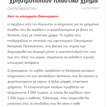
χρησιμοποιούν πλαστικό χρήμα
η
μ
στις 10/07/2017
ΟΙΚΟΝΟΜΙΑ/ΑΓΟΡΑ
ε
ρ
Από το υπουργείο Οικονομικών
ί
|> Αρχίζουν από τον Αύγουστο οι κληρώσεις για τα χρηματικά
δ
έπαθλα που θα κερδίζουν οι φορολογούμενοι με βάση τις
α
δαπάνες τους με πλαστικό χρήμα. Το σχέδιο που
επεξεργάζεται το επιτελείο της υφυπουργού Οικονομικών
Κατερίνας Παπανάτσιου, στα βασικά του σημεία έχει
διαμορφωθεί και εκκρεμεί μόνον η οριστικοποίησή του, ενώ
έως στο τέλος του μηνός, αναμένεται να εκδοθεί η σχετική
υπουργική απόφαση.
Συγκεκριμένα, το σχέδιο προβλέπει τη διενέργεια μηνιαίων
κληρώσεων επί των αποδείξεων δαπανών που θα κάνουν οι
φορολογούμενοι με κάρτες ή άλλες μορφές πλαστικού
χρήματος. Το επικρατέστερο σενάριο προβλέπει να
κληρώνονται 1.000 τυχεροί, οι οποίοι θα κερδίζουν από
1.000 ευρώ ο καθένας. Ειδικότερα, στην κληρωτίδα θα
μπαίνουν όλες οι αποδείξεις που θα κάνει ο κάθε