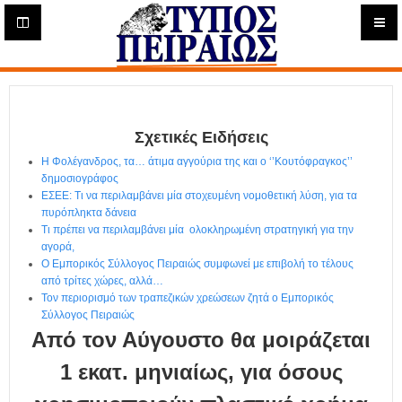
Η
μ
ε
Τύπος
ρ
ή
Πειραιώς - Ενημέρωση
σ
ι
Σχετικές Ειδήσεις
α
Δ
Η Φολέγανδρος, τα… άτιμα αγγούρια της και ο ‘’Κουτόφραγκος’’
ι
δημοσιογράφος
α
ΕΣΕΕ: Τι να περιλαμβάνει μία στοχευμένη νομοθετική λύση, για τα
δ
πυρόπληκτα δάνεια
Τι πρέπει να περιλαμβάνει μία ολοκληρωμένη στρατηγική για την
ι
αγορά,
κ
Ο Εμπορικός Σύλλογος Πειραιώς συμφωνεί με επιβολή το τέλους
τ
από τρίτες χώρες, αλλά…
υ
Τον περιορισμό των τραπεζικών χρεώσεων ζητά ο Εμπορικός
α
Σύλλογος Πειραιώς
κ
Από τον Αύγουστο θα μοιράζεται
ή
Ε
1 εκατ. μηνιαίως, για όσους
φ