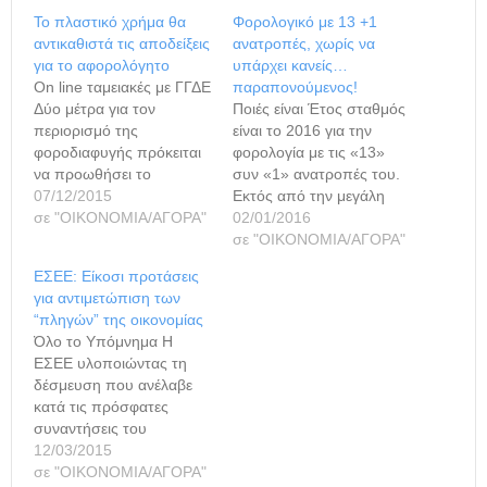
Το πλαστικό χρήμα θα
Φορολογικό με 13 +1
αντικαθιστά τις αποδείξεις
ανατροπές, χωρίς να
για το αφορολόγητο
υπάρχει κανείς…
On line ταμειακές με ΓΓΔΕ
παραπονούμενος!
Δύο μέτρα για τον
Ποιές είναι Έτος σταθμός
περιορισμό της
είναι το 2016 για την
φοροδιαφυγής πρόκειται
φορολογία με τις «13»
να προωθήσει το
συν «1» ανατροπές του.
υπουργείο Οικονομικών
07/12/2015
Εκτός από την μεγάλη
τις επόμενες ημέρες, με
σε "ΟΙΚΟΝΟΜΙΑ/ΑΓΟΡΑ"
αλλαγή στο σκηνικό με
02/01/2016
σχετικές διατάξεις που θα
τους φόρους ο κλοιός
σε "ΟΙΚΟΝΟΜΙΑ/ΑΓΟΡΑ"
κατατεθούν στη Βουλή.
σφίγγει ακόμη
ΕΣΕΕ: Είκοσι προτάσεις
Το πρώτο είναι
περισσότερο για αγρότες,
για αντιμετώπιση των
διασύνδεση των
ελεύθερους
“πληγών” της οικονομίας
ταμειακών μηχανών
επαγγελματίες,
Όλο το Υπόμνημα Η
επαγγελματιών και
μικρομεσαίους, ατομικές
ΕΣΕΕ υλοποιώντας τη
επιχειρήσεων με τη
επιχειρήσεις, μισθωτούς-
δέσμευση που ανέλαβε
γ.γ. Δημοσίων Εσόδων
συνταξιούχους αλλά και
κατά τις πρόσφατες
προκειμένου οι ελεγκτές
ιδιοκτήτες ακινήτων.
συναντήσεις του
να έχουν άμεση εικόνα για
Μόνο η υποχρεωτική
προέδρου Β. Κορκίδη με
12/03/2015
να…
χρήση του…
τον υπουργό Οικονομίας,
σε "ΟΙΚΟΝΟΜΙΑ/ΑΓΟΡΑ"