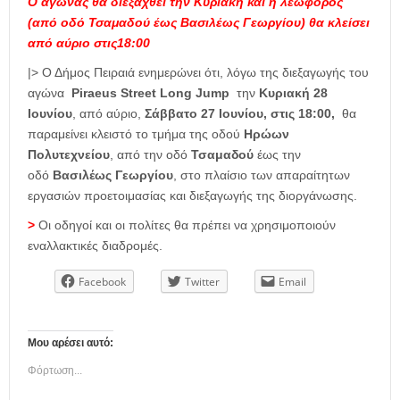
Ο αγώνας θα διεξαχθεί την Κυριακή και η λεωφόρος
(από οδό Τσαμαδού έως Βασιλέως Γεωργίου) θα κλείσει
από αύριο στις18:00
|> Ο Δήμος Πειραιά ενημερώνει ότι, λόγω της διεξαγωγής του
αγώνα
Piraeus Street Long Jump
την
Κυριακή 28
Ιουνίου
, από αύριο,
Σάββατο 27 Ιουνίου, στις 18:00,
θα
παραμείνει κλειστό το τμήμα της οδού
Ηρώων
Πολυτεχνείου
, από την οδό
Τσαμαδού
έως την
οδό
Βασιλέως Γεωργίου
, στο πλαίσιο των απαραίτητων
εργασιών προετοιμασίας και διεξαγωγής της διοργάνωσης.
>
Οι οδηγοί και οι πολίτες θα πρέπει να χρησιμοποιούν
εναλλακτικές διαδρομές.
Facebook
Twitter
Email
Μου αρέσει αυτό:
Φόρτωση...