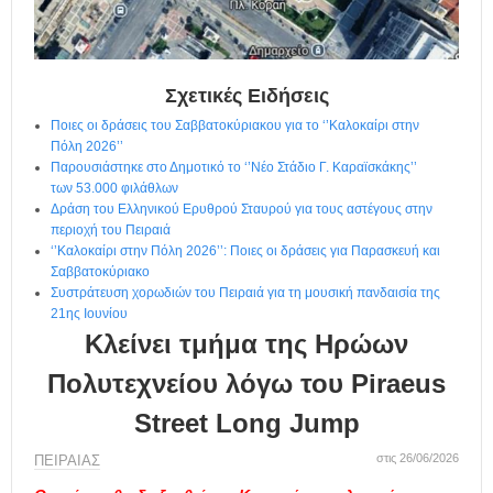
η
μ
ε
ρ
ί
Σχετικές Ειδήσεις
δ
Ποιες οι δράσεις του Σαββατοκύριακου για το ‘’Καλοκαίρι στην
α
Πόλη 2026’’
Παρουσιάστηκε στο Δημοτικό το ‘’Νέο Στάδιο Γ. Καραϊσκάκης’’
των 53.000 φιλάθλων
Δράση του Ελληνικού Ερυθρού Σταυρού για τους αστέγους στην
περιοχή του Πειραιά
‘’Καλοκαίρι στην Πόλη 2026’’: Ποιες οι δράσεις για Παρασκευή και
Σαββατοκύριακο
Συστράτευση χορωδιών του Πειραιά για τη μουσική πανδαισία της
21ης Ιουνίου
Κλείνει τμήμα της Ηρώων
Πολυτεχνείου λόγω του Piraeus
Street Long Jump
στις 26/06/2026
ΠΕΙΡΑΙΑΣ