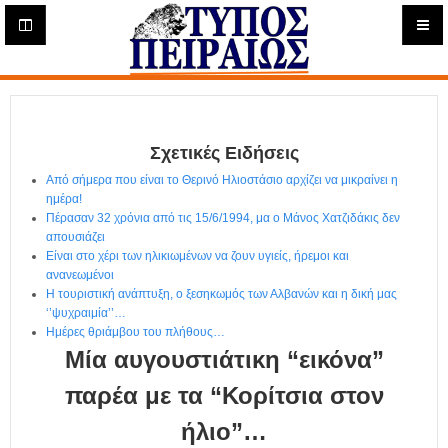
Η
μ
ε
Τύπος
ρ
ή
Πειραιώς - Ενημέρωση
σ
ι
Σχετικές Ειδήσεις
α
Δ
Από σήμερα που είναι το Θερινό Ηλιοστάσιο αρχίζει να μικραίνει η
ι
ημέρα!
α
Πέρασαν 32 χρόνια από τις 15/6/1994, μα ο Μάνος Χατζιδάκις δεν
δ
απουσιάζει
Είναι στο χέρι των ηλικιωμένων να ζουν υγιείς, ήρεμοι και
ι
ανανεωμένοι
κ
Η τουριστική ανάπτυξη, ο ξεσηκωμός των Αλβανών και η δική μας
τ
‘’ψυχραιμία’’…
υ
Ημέρες θριάμβου του πλήθους…
α
Μία αυγουστιάτικη “εικόνα”
κ
ή
παρέα με τα “Κορίτσια στον
Ε
ήλιο”…
φ