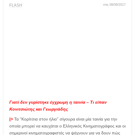
η
στις 08/08/2017
FLASH
μ
ε
ρ
ί
δ
α
Γιατί δεν γυρίστηκε έγχρωμη η ταινία – Τι είπαν
Κονιτσιώτης και Γεωργιάδης
|>
Τα “Κορίτσια στον ήλιο” σίγουρα είναι μία ταινία για την
οποία μπορεί να καυχάται ο Ελληνικός Κινηματογράφος και οι
σημερινοί κινηματογραφιστές να ψάχνουν για να δουν πώς