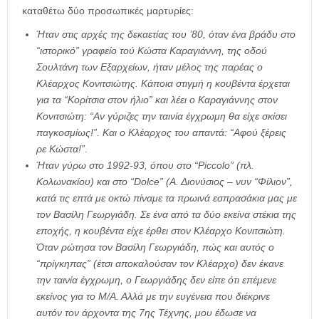
καταθέτω δύο προσωπικές μαρτυρίες:
Ήταν στις αρχές της δεκαετίας του ’80, όταν ένα βράδυ στο
“ιστορικό” γραφείο τού Κώστα Καραγιάννη, της οδού
Σουλτάνη των Εξαρχείων, ήταν μέλος της παρέας ο
Κλέαρχος Κονιτσιώτης. Κάποια στιγμή η κουβέντα έρχεται
για τα “Κορίτσια στον ήλιο” και λέει ο Καραγιάννης στον
Κονιτσιώτη: “Αν γύριζες την ταινία έγχρωμη θα είχε σκίσει
παγκοσμίως!”. Και ο Κλέαρχος του απαντά: “Αφού ξέρεις
ρε Κώστα!”
.
Ήταν γύρω στο 1992-93, όπου στο “Piccolo” (πλ.
Κολωνακίου) και στο “Dolce” (Α. Διονύσιος – νυν “Φίλιον”,
κατά τις επτά με οκτώ πίναμε τα πρωινά εσπρασάκια μας με
τον Βασίλη Γεωργιάδη. Σε ένα από τα δύο εκείνα στέκια της
εποχής, η κουβέντα είχε έρθει στον Κλέαρχο Κονιτσιώτη.
Όταν ρώτησα τον Βασίλη Γεωργιάδη, πώς και αυτός ο
“πρίγκηπας” (έτσι αποκαλούσαν τον Κλέαρχο) δεν έκανε
την ταινία έγχρωμη, ο Γεωργιάδης δεν είπε ότι επέμενε
εκείνος για το Μ/Α. Αλλά με την ευγένεια που διέκρινε
αυτόν τον άρχοντα της 7ης Τέχνης, μου έδωσε να