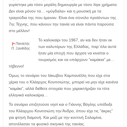
γυρίστηκε μία τόσο μεγάλη δημιουργία με τόσο λίγα χρήματα.
Δεν είναι μόνον τα… «μύγδαλα» και η μουσική με τα
τραγούδια της που έμειναν. Είναι ένα σύνολο προϊόντων της
7
Τέχνης, που κάνουν την ταινία να είναι πάντα παρούσα
ης
στο μέλλον!
Το καλοκαίρι του 1967, αν και δεν ήταν εκ
|>
Παντελής
των καλυτέρων της Ελλάδας, παρ΄όλα αυτά
Π. Ξανθίδης
ήταν μία εποχή που άρχισε να κινείται ο
τουρισμός και να υπάρχουν “καμάκια” με…
τήβεννο!
Όμως το σενάριο του Ιάκωβου Καμπανέλλη που είχε στα
χέρια του ο Κλέαρχος Κονιτσιώτης, μπορεί να μην είχε κανένα
“καμάκι”, αλλά διέθετε στοιχεία που χαρακτήριζαν τα τότε
ελληνικά καλοκαίρια…
Το σενάριο επιζητούσε νησί και ο Γιάννης Βόγλης υπέδειξε
του Κλέαρχου Κονιτσιώτη την Άνδρο, όπου είχε τις “άκρες”
για φτηνή διαμονή. Και μαζί με την κοντινή Σαλαμίνα,
αποτέλεσαν τα φυσικό σκηνικό της ταινίας.