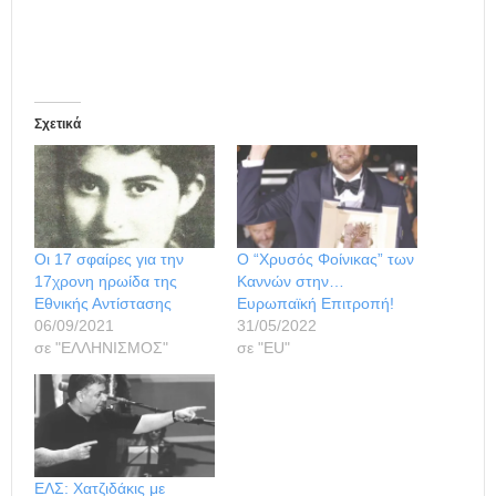
Σχετικά
Οι 17 σφαίρες για την
Ο “Χρυσός Φοίνικας” των
17χρονη ηρωίδα της
Καννών στην…
Εθνικής Αντίστασης
Ευρωπαϊκή Επιτροπή!
06/09/2021
31/05/2022
σε "ΕΛΛΗΝΙΣΜΟΣ"
σε "ΕU"
ΕΛΣ: Χατζιδάκις με