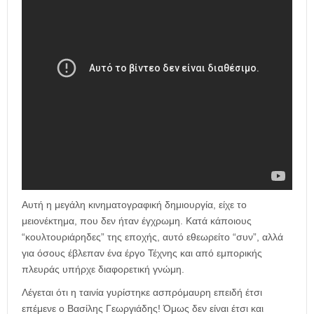
Αυτή η μεγάλη κινηματογραφική δημιουργία, είχε το
μειονέκτημα, που δεν ήταν έγχρωμη. Κατά κάποιους
“κουλτουριάρηδες” της εποχής, αυτό εθεωρείτο “συν”, αλλά
για όσους έβλεπαν ένα έργο Τέχνης και από εμπορικής
πλευράς υπήρχε διαφορετική γνώμη.
Λέγεται ότι η ταινία γυρίστηκε ασπρόμαυρη επειδή έτσι
επέμενε ο Βασίλης Γεωργιάδης! Όμως δεν είναι έτσι και