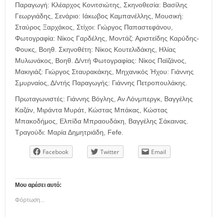
Παραγωγή: Κλέαρχος Κονιτσιώτης, Σκηνοθεσία: Βασίλης
Γεωργιάδης, Σενάριο: Ιάκωβος Καμπανέλλης, Μουσική:
Σταύρος Ξαρχάκος, Στίχοι: Γιώργος Παπαστεφάνου,
Φωτογραφία: Νίκος Γαρδέλης, Μοντάζ: Αριστείδης Καρύδης-
Φουκς, Βοηθ. Σκηνοθέτη: Νίκος Κουτελιδάκης, Ηλίας
Μυλωνάκος, Βοηθ. Δ/ντή Φωτογραφίας: Νίκος Παϊζάνος,
Μακιγιάζ: Γιώργος Σταυρακάκης, Μηχανικός Ήχου: Γιάννης
Σμυρναίος, Δ/ντής Παραγωγής: Γιάννης Πετροπουλάκης.
Πρωταγωνιστές: Γιάννης Βόγλης, Αν Λόνμπεργκ, Βαγγέλης
Καζάν, Μιράντα Μυράτ, Κώστας Μπάκας, Κώστας
Μπακοδήμος, Ελπίδα Μπραουδάκη, Βαγγέλης Σάκαινας.
Τραγούδι: Μαρία Δημητριάδη, Fefe.
Facebook
Twitter
Email
Μου αρέσει αυτό:
Φόρτωση...