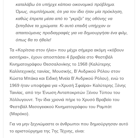
καταλάβω ότι υπήρχε κάποιο οικονομικό πρόβλημα.
Όμως, συμπλήρωσε, ότι για τον ίδιο ήταν μία πρόκληση,
καθώς έπρεπε μέσα από το “γκρίζο” της οθόνης να
ξεπηδάνε τα χρώματα. Κι αυτό επειδή υπήρχαν οι
απαιτούμενες προδιαγραφές για να δημιουργήσει ένα φιλμ,
όπως θα το ήθελε!
Τα «Κορίτσια στον ήλιο» που μέχρι σήμερα ακόμη «κόβουν
εισιτήρια», έχουν αποσπάσει 4 βραβεία στο Φεστιβάλ
Κινηματογράφου Θεσσαλονίκης το 1968 (Καλύτερης
Καλλιτεχνικής ταινίας, Μουσικής, Β’ Ανδρικού Ρόλου στον
Κώστα Μπάκα και Ειδική Μνεία Β’ Ανδρικού Ρόλου), ενώ το
1969 ήταν υποψήφια για «Χρυσή Σφαίρα» Καλύτερης Ξένης
Ταινίας, από την Ένωση Ανταποκριτών Ξένου Τύπου του
Χόλλυγουντ. Την ίδια χρονιά πήρε το Χρυσό Βραβείο του
Φεστιβάλ Μεσογειακού Κινηματογράφου του Ραμπάτ
(Μαρόκο).
Για να μην ξεχνιώμαστε οι άνθρωποι που δημιούργησαν αυτό
το αριστούργημα της 7ης Τέχνης, είναι: