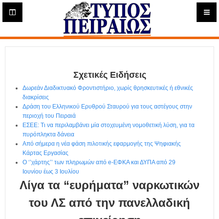
Η
μ
ε
Τύπος
ρ
ή
Πειραιώς - Ενημέρωση
σ
ι
Σχετικές Ειδήσεις
α
Δ
Δωρεάν Διαδικτυακό Φροντιστήριο, χωρίς θρησκευτικές ή εθνικές
ι
διακρίσεις
α
Δράση του Ελληνικού Ερυθρού Σταυρού για τους αστέγους στην
δ
περιοχή του Πειραιά
ΕΣΕΕ: Τι να περιλαμβάνει μία στοχευμένη νομοθετική λύση, για τα
ι
πυρόπληκτα δάνεια
κ
Από σήμερα η νέα φάση πιλοτικής εφαρμογής της Ψηφιακής
τ
Κάρτας Εργασίας
υ
Ο ‘’χάρτης’’ των πληρωμών από e-ΕΦΚΑ και ΔΥΠΑ από 29
α
Ιουνίου έως 3 Ιουλίου
κ
Λίγα τα “ευρήματα” ναρκωτικών
ή
Ε
του ΛΣ από την πανελλαδική
φ