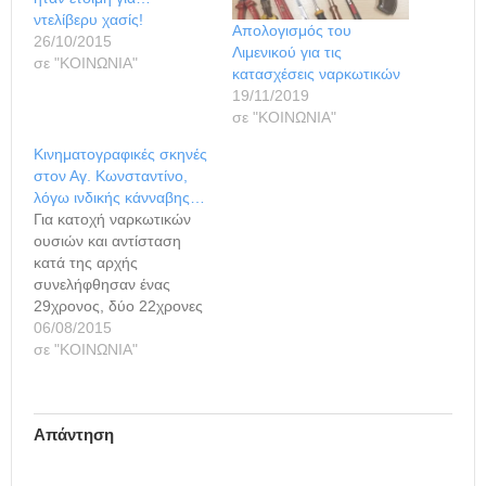
ντελίβερυ χασίς!
Απολογισμός του
26/10/2015
Λιμενικού για τις
σε "ΚΟΙΝΩΝΙΑ"
κατασχέσεις ναρκωτικών
19/11/2019
σε "ΚΟΙΝΩΝΙΑ"
Κινηματογραφικές σκηνές
στον Αγ. Κωνσταντίνο,
λόγω ινδικής κάνναβης…
Για κατοχή ναρκωτικών
ουσιών και αντίσταση
κατά της αρχής
συνελήφθησαν ένας
29χρονος, δύο 22χρονες
και ένας 29χρονος
06/08/2015
αλλοδαπός, σήμερα
σε "ΚΟΙΝΩΝΙΑ"
Πέμπτη 6/8 το πρωί, από
στελέχη του γραφείου
Ασφάλειας – Τμήματος
Απάντηση
Δίωξης Ναρκωτικών και
Κλιμακίου Ειδικών
Αποστολών του