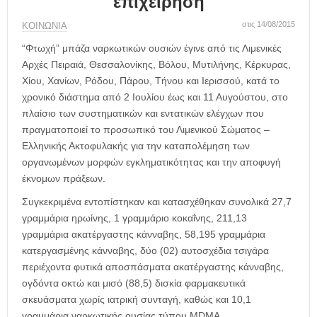
επιχείρηση
η
μ
στις 14/08/2015
ΚΟΙΝΩΝΙΑ
ε
ρ
“Φτωχή” μπάζα ναρκωτικών ουσιών έγινε από τις Λιμενικές
ί
Αρχές Πειραιά, Θεσσαλονίκης, Βόλου, Μυτιλήνης, Κέρκυρας,
δ
Χίου, Χανίων, Ρόδου, Πάρου, Τήνου και Ιερισσού, κατά το
α
χρονικό διάστημα από 2 Ιουλίου έως και 11 Αυγούστου, στο
πλαίσιο των συστηματικών και εντατικών ελέγχων που
πραγματοποιεί το προσωπικό του Λιμενικού Σώματος –
Ελληνικής Ακτοφυλακής για την καταπολέμηση των
οργανωμένων μορφών εγκληματικότητας και την αποφυγή
έκνομων πράξεων.
Συγκεκριμένα εντοπίστηκαν και κατασχέθηκαν συνολικά 27,7
γραμμάρια ηρωίνης, 1 γραμμάριο κοκαΐνης, 211,13
γραμμάρια ακατέργαστης κάνναβης, 58,195 γραμμάρια
κατεργασμένης κάνναβης, δύο (02) αυτοσχέδια τσιγάρα
περιέχοντα φυτικά αποσπάσματα ακατέργαστης κάνναβης,
ογδόντα οκτώ και μισό (88,5) δισκία φαρμακευτικά
σκευάσματα χωρίς ιατρική συνταγή, καθώς και 10,1
γραμμάρια ναρκωτικής ουσίας τύπου MDMA.