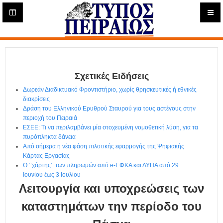
Η
μ
ε
Τύπος
ρ
ή
Πειραιώς - Ενημέρωση
σ
ι
Σχετικές Ειδήσεις
α
Δ
Δωρεάν Διαδικτυακό Φροντιστήριο, χωρίς θρησκευτικές ή εθνικές
ι
διακρίσεις
α
Δράση του Ελληνικού Ερυθρού Σταυρού για τους αστέγους στην
δ
περιοχή του Πειραιά
ΕΣΕΕ: Τι να περιλαμβάνει μία στοχευμένη νομοθετική λύση, για τα
ι
πυρόπληκτα δάνεια
κ
Από σήμερα η νέα φάση πιλοτικής εφαρμογής της Ψηφιακής
τ
Κάρτας Εργασίας
υ
Ο ‘’χάρτης’’ των πληρωμών από e-ΕΦΚΑ και ΔΥΠΑ από 29
α
Ιουνίου έως 3 Ιουλίου
κ
Λειτουργία και υποχρεώσεις των
ή
Ε
καταστημάτων την περίοδο του
φ