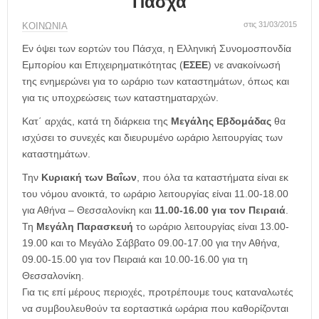
Πάσχα
η
μ
στις 31/03/2015
ΚΟΙΝΩΝΙΑ
ε
ρ
Εν όψει των εορτών του Πάσχα, η Ελληνική Συνομοσπονδία
ί
Εμπορίου και Επιχειρηματικότητας (
ΕΣΕΕ
) νε ανακοίνωσή
δ
της ενημερώνει για το ωράριο των καταστημάτων, όπως και
α
για τις υποχρεώσεις των καταστηματαρχών.
Κατ΄ αρχάς, κατά τη διάρκεια της
Μεγάλης Εβδομάδας
θα
ισχύσει το συνεχές και διευρυμένο ωράριο λειτουργίας των
καταστημάτων.
Την
Κυριακή των Βαΐων
, που όλα τα καταστήματα είναι εκ
του νόμου ανοικτά, το ωράριο λειτουργίας είναι 11.00-18.00
για Αθήνα – Θεσσαλονίκη και
11.00-16.00 για τον Πειραιά
.
Τη
Μεγάλη Παρασκευή
το ωράριο λειτουργίας είναι 13.00-
19.00 και το Μεγάλο Σάββατο 09.00-17.00 για την Αθήνα,
09.00-15.00 για τον Πειραιά και 10.00-16.00 για τη
Θεσσαλονίκη.
Για τις επί μέρους περιοχές, προτρέπουμε τους καταναλωτές
να συμβουλευθούν τα εορταστικά ωράρια που καθορίζονται