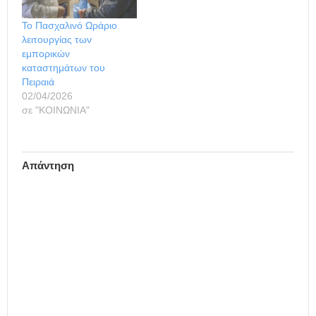
κατά τις πασχαλινές
ημέρες, σε ό,τι αφορά το
Το Πασχαλινό Ωράριο
ωράριο, την καταβολή
λειτουργίας των
του Δώρου, την
εμπορικών
λειτουργία την Κυριακή
καταστημάτων του
των…
Πειραιά
02/04/2026
σε "ΚΟΙΝΩΝΙΑ"
Απάντηση