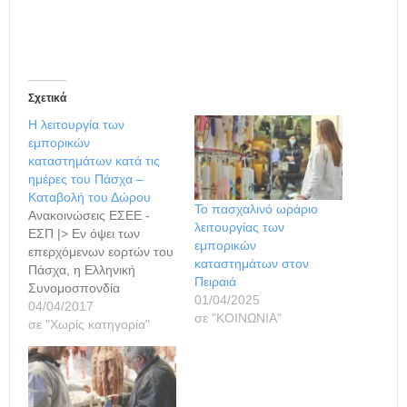
Σχετικά
Η λειτουργία των
εμπορικών
καταστημάτων κατά τις
ημέρες του Πάσχα –
Καταβολή του Δώρου
Το πασχαλινό ωράριο
Ανακοινώσεις ΕΣΕΕ -
λειτουργίας των
ΕΣΠ |> Εν όψει των
εμπορικών
επερχόμενων εορτών του
καταστημάτων στον
Πάσχα, η Ελληνική
Πειραιά
Συνομοσπονδία
01/04/2025
Εμπορίου και
04/04/2017
σε "ΚΟΙΝΩΝΙΑ"
Επιχειρηματικότητας
σε "Χωρίς κατηγορία"
(ΕΣΕΕ) ενημέρωσε με
ειδική εγκύκλιο τα μέλη
της για τα λειτουργικά
θέματα των επιχειρήσεων