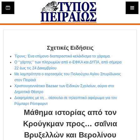
Η
μ
ε
Τύπος
ρ
ή
Πειραιώς - Ενημέρωση
σ
ι
Σχετικές Ειδήσεις
α
Δ
Τίρυνς: Ένα επίμονο διαπεραστικό κελάιδισμα το χάραμα.
ι
Ο ‘’χάρτης’’ των πληρωμών από e-ΕΦΚΑ και ΔΥΠΑ, από σήμερα
α
22 έως τις 24 Δεκεμβρίου
δ
Με λαμπρότητα ο εορτασμός του Πολιούχου Αγίου Σπυρίδωνος
στον Πειραιά
ι
Χριστουγεννιάτικο Bazaar των Ειδικών Σχολείων, αύριο στο
κ
Δημοτικό Θέατρο
τ
Διαφημίσεις με τη… σέσουλα σε τηλεοπτικό αφιέρωμα για τον
υ
Ρόμπερτ Ρέντφορντ
α
Μάθημα ιστορίας από τον
κ
ή
Κρούγκμαν προς… σαΐνια
Ε
Βρυξελλών και Βερολίνου
φ