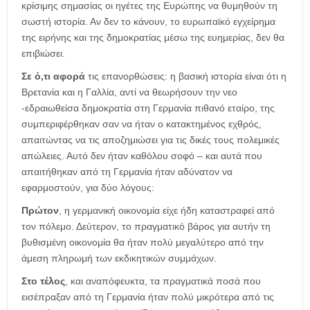
κρίσιμης σημασίας οι ηγέτες της Ευρώπης να θυμηθούν τη
σωστή ιστορία. Αν δεν το κάνουν, το ευρωπαϊκό εγχείρημα
της ειρήνης και της δημοκρατίας μέσω της ευημερίας, δεν θα
επιβιώσει.
Σε ό,τι αφορά
τις επανορθώσεις: η βασική ιστορία είναι ότι η
Βρετανία και η Γαλλία, αντί να θεωρήσουν την νεο
-εδραιωθείσα δημοκρατία στη Γερμανία πιθανό εταίρο, της
συμπεριφέρθηκαν σαν να ήταν ο κατακτημένος εχθρός,
απαιτώντας να τις αποζημιώσει για τις δικές τους πολεμικές
απώλειες. Αυτό δεν ήταν καθόλου σοφό – και αυτά που
απαιτήθηκαν από τη Γερμανία ήταν αδύνατον να
εφαρμοστούν, για δύο λόγους:
Πρώτον
, η γερμανική οικονομία είχε ήδη καταστραφεί από
τον πόλεμο. Δεύτερον, το πραγματικό βάρος για αυτήν τη
βυθισμένη οικονομία θα ήταν πολύ μεγαλύτερο από την
άμεση πληρωμή των εκδικητικών συμμάχων.
Στο τέλος
, και αναπόφευκτα, τα πραγματικά ποσά που
εισέπραξαν από τη Γερμανία ήταν πολύ μικρότερα από τις