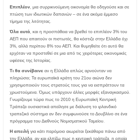
Επιπλέον
, μια συρρικνούμενη οικονομία θα οδηγούσε και σε
πτώση των ιδιωτικών δαπανών – σε ένα ακόμα έμμεσο
τίμημα της λιτότητας.
Όλα αυτά
, και η προσπάθεια να βρεθεί το επιπλέον 3% του
ΑΕΠ που απαιτούν οι πιστωτές, θα κόστιζε στην Ελλάδα όχι
3%, αλλά περίπου 8% του ΑΕΠ. Και θυμηθείτε ότι αυτό θα
ερχόταν να προστεθεί σε μια από τις χειρότερες οικονομικές
υφέσεις της Ιστορίας.
Τι θα συνέβαινε
αν η Ελλάδα απλώς αρνούνταν να
πληρώσει; Τα ευρωπαϊκά κράτη του 21ου αιώνα δεν
χρησιμοποιούν τους στρατούς τους για να εισπράττουν τα
χρωστούμενα. Όμως υπάρχουν άλλες μορφές εξαναγκασμού.
Γνωρίζουμε τώρα πως το 2010 η Ευρωπαϊκή Κεντρική
Τράπεζα ουσιαστικά απείλησε με διάλυση το ιρλανδικό
τραπεζικό σύστημα αν δεν συμφωνούσε το Δουβλίνο σε ένα
πρόγραμμα του Διεθνούς Νομισματικού Ταμείου.
Η απειλή
για κάτι παρόμοιο αιωρείται ξεκάθαρα πάνω από
την Ελλάδα, αν και ελπίζω πως η κεντρική τράπεζα, η οποία