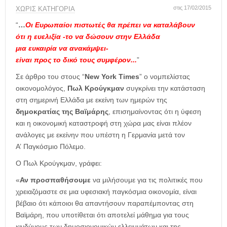
η
στις 17/02/2015
ΧΩΡΊΣ ΚΑΤΗΓΟΡΊΑ
μ
ε
“
…
Οι Ευρωπαίοι πιστωτές θα πρέπει να καταλάβουν
ρ
ότι η ευελιξία -το να δώσουν στην Ελλάδα
ί
μια ευκαιρία να ανακάμψει-
δ
είναι προς το δικό τους συμφέρον..
.
”
α
Σε άρθρο του στους “
New York Times
” ο νομπελίστας
οικονομολόγος,
Πωλ Κρούγκμαν
συγκρίνει την κατάσταση
στη σημερινή Ελλάδα με εκείνη των ημερών της
δημοκρατίας της Βαϊμάρης
, επισημαίνοντας ότι η ύφεση
και η οικονομική καταστροφή στη χώρα μας είναι πλέον
ανάλογες με εκείνην που υπέστη η Γερμανία μετά τον
Α’ Παγκόσμιο Πόλεμο.
Ο Πωλ Κρούγκμαν, γράφει:
«
Αν προσπαθήσουμε
να μιλήσουμε για τις πολιτικές που
χρειαζόμαστε σε μια υφεσιακή παγκόσμια οικονομία, είναι
βέβαιο ότι κάποιοι θα απαντήσουν παραπέμποντας στη
Βαϊμάρη, που υποτίθεται ότι αποτελεί μάθημα για τους
κινδύνους των δημοσιονομικών ελλειμμάτων και της