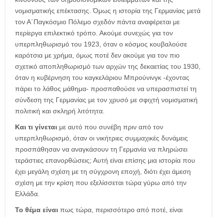
νομισματικής επέκτασης. Όμως η ιστορία της Γερμανίας μετά
τον Α΄Παγκόσμιο Πόλεμο σχεδόν πάντα αναφέρεται με
περίεργα επιλεκτικό τρόπο. Ακούμε συνεχώς για τον
υπερπληθωρισμό του 1923, όταν ο κόσμος κουβαλούσε
καρότσια με χρήμα, όμως ποτέ δεν ακούμε για τον πιο
σχετικό αποπληθωρισμό των αρχών της δεκαετίας του 1930,
όταν η κυβέρνηση του καγκελάριου Μπρούνινγκ -έχοντας
πάρει το λάθος μάθημα- προσπαθούσε να υπερασπιστεί τη
σύνδεση της Γερμανίας με τον χρυσό με σφιχτή νομισματική
πολιτική και σκληρή λιτότητα.
Και τι γίνεται
με αυτό που συνέβη πριν από τον
υπερπληθωρισμό, όταν οι νικήτριες συμμαχικές δυνάμεις
προσπάθησαν να αναγκάσουν τη Γερμανία να πληρώσει
τεράστιες επανορθώσεις; Αυτή είναι επίσης μια ιστορία που
έχει μεγάλη σχέση με τη σύγχρονη εποχή, διότι έχει άμεση
σχέση με την κρίση που εξελίσσεται τώρα γύρω από την
Ελλάδα.
Το θέμα είναι
πως τώρα, περισσότερο από ποτέ, είναι