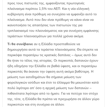
προς τους πιστωτές της, εμφανίζοντας πρωτογενές
πλεόνασμα περίπου 1,5% του ΑΕΠ. Και η νέα ελληνική
κυβέρνηση είναι πρόθυμη να συνεχίσει να εμφανίζει αυτό το
πλεόνασμα. Αυτό που δεν είναι πρόθυμη να κάνει είναι να
ικανοποιήσει τις απαιτήσεις των πιστωτών της για
τριπλασιασμό του πλεονάσματος και για συνέχιση εμφάνισης
τεράστιων πλεονασμάτων για πολλά χρόνια ακόμα.
Τι θα συνέβαινε
αν η Ελλάδα προσπαθούσε να
δημιουργήσει αυτά τα τεράστια πλεονάσματα; Θα έπρεπε να
περικόψει περαιτέρω τις κρατικές δαπάνες – όμως αυτό δεν
θα ήταν το τέλος της ιστορίας. Οι περικοπές δαπανών έχουν
ήδη οδηγήσει την Ελλάδα σε βαθιά ύφεση, και οι περαιτέρω
περικοπές θα έκαναν την ύφεση αυτή ακόμα βαθύτερη. Η
μείωση των εισοδημάτων θα σήμαινε μείωση των
φορολογικών εσόδων και έτσι το έλλειμμα θα μειωνόταν κατά
πολύ λιγότερο απ’ όσο η αρχική μείωση των δαπανών –
πιθανότατα λιγότερο από το ήμισυ. Για να πετύχει τον στόχο
της, τότε, η Ελλάδα θα πρέπει να προχωρήσει σε άλλον γύρο
περικοπών και στη συνέχεια σε άλλον.