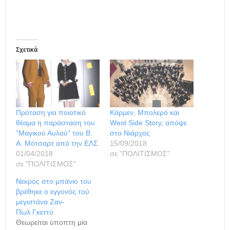
Σχετικά
Πρόταση για ποιοτικό
Κάρμεν, Μπολερό και
θέαμα η παράσταση του
West Side Story, απόψε
“Μαγικού Αυλού” του Β.
στο Νιάρχος
Α. Μότσαρτ από την ΕΛΣ
15/09/2018
01/04/2018
σε "ΠΟΛΙΤΙΣΜΟΣ"
σε "ΠΟΛΙΤΙΣΜΟΣ"
Νεκρός στο μπάνιο του
βρέθηκε ο εγγονός τού
μεγιστάνα Ζαν-
Πωλ Γκεττύ
Θεωρείται ύποπτη μία