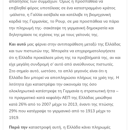
απαιτήσεις των συμμάχων. Όμως η προσπάθεια να
επιβληθεί φόρος υποτέλειας σε ένα κατεστραμμένο κράτος
-μάλιστα, η Γαλλία εισέβαλε και κατέλαβε τη βιομηχανική
καρδιά της Γερμανίας, το Ρουρ, σε μια προσπάθεια να πάρει
την πληρωμή της- σακάτεψε τη γερμανική δημοκρατία και
δηλητηρίασε τις σχέσεις της με τους γείτονές της.
Και αυτό
μας φέρνει στην αντιπαράθεση μεταξύ της Ελλάδας
και των πιστωτών της. Μπορείτε να επιχειρηματολογήσετε
ότι η Ελλάδα προκάλεσε μόνη της τα προβλήματά της, αν και
είχε μεγάλη συνδρομή σ’ αυτό από ανεύθυνους πιστωτές.
Στο σημείο αυτό, ωστόσο, το απλό γεγονός είναι ότι η
Ελλάδα δεν μπορεί να αποπληρώσει πλήρως τα χρέη της. Η
λιτότητα έχει καταστρέψει την οικονομία της όσο
ολοκληρωτικά κατέστρεψε τη Γερμανία η στρατιωτική ήττα –
το πραγματικό κατά κεφαλήν ΑΕΠ της Ελλάδας μειώθηκε
κατά 26% από το 2007 μέχρι το 2013, έναντι της πτώσης
29% που κατέγραψε το γερμανικό από το 1913 μέχρι το
1919.
Παρά την
καταστροφή αυτή, η Ελλάδα κάνει πληρωμές