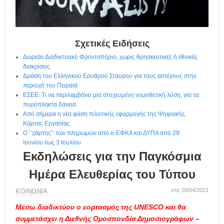
η
μ
ε
ρ
ί
Σχετικές Ειδήσεις
δ
Δωρεάν Διαδικτυακό Φροντιστήριο, χωρίς θρησκευτικές ή εθνικές
α
διακρίσεις
Δράση του Ελληνικού Ερυθρού Σταυρού για τους αστέγους στην
περιοχή του Πειραιά
ΕΣΕΕ: Τι να περιλαμβάνει μία στοχευμένη νομοθετική λύση, για τα
πυρόπληκτα δάνεια
Από σήμερα η νέα φάση πιλοτικής εφαρμογής της Ψηφιακής
Κάρτας Εργασίας
Ο ‘’χάρτης’’ των πληρωμών από e-ΕΦΚΑ και ΔΥΠΑ από 29
Ιουνίου έως 3 Ιουλίου
Εκδηλώσεις για την Παγκόσμια
Ημέρα Ελευθερίας του Τύπου
στις 26/04/2021
ΚΟΙΝΩΝΙΑ
Μέσω διαδικτύου ο εορτασμός της UNESCO και θα
συμμετάσχει η Διεθνής Ομοσπονδία Δημοσιογράφων –