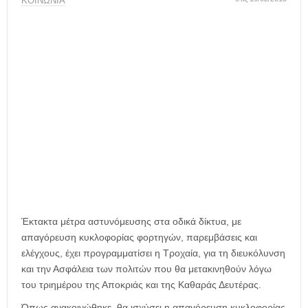
η
ΚΟΙΝΩΝΙΑ
μ
ε
ρ
ί
δ
α
Έκτακτα μέτρα αστυνόμευσης στα οδικά δίκτυα, με
απαγόρευση κυκλοφορίας φορτηγών, παρεμβάσεις και
ελέγχους, έχει προγραμματίσει η Τροχαία, για τη διευκόλυνση
και την Ασφάλεια των πολιτών που θα μετακινηθούν λόγω
του τριημέρου της Αποκριάς και της Καθαράς Δευτέρας.
Όπως ανακοινώθηκε, θα ισχύσει η απαγόρευση κυκλοφορίας