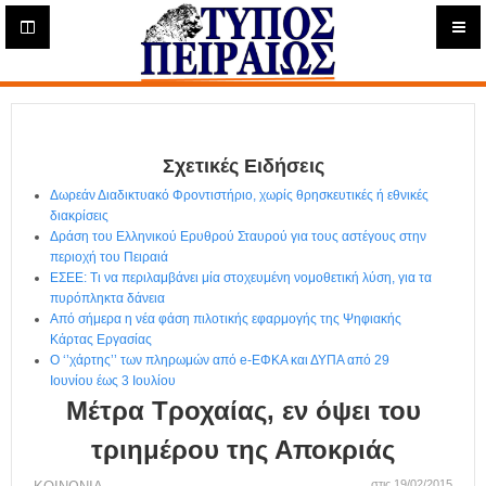
Η
μ
ε
Τύπος
ρ
ή
Πειραιώς - Ενημέρωση
σ
ι
Σχετικές Ειδήσεις
α
Δ
Δωρεάν Διαδικτυακό Φροντιστήριο, χωρίς θρησκευτικές ή εθνικές
ι
διακρίσεις
α
Δράση του Ελληνικού Ερυθρού Σταυρού για τους αστέγους στην
δ
περιοχή του Πειραιά
ΕΣΕΕ: Τι να περιλαμβάνει μία στοχευμένη νομοθετική λύση, για τα
ι
πυρόπληκτα δάνεια
κ
Από σήμερα η νέα φάση πιλοτικής εφαρμογής της Ψηφιακής
τ
Κάρτας Εργασίας
υ
Ο ‘’χάρτης’’ των πληρωμών από e-ΕΦΚΑ και ΔΥΠΑ από 29
α
Ιουνίου έως 3 Ιουλίου
κ
Μέτρα Τροχαίας, εν όψει του
ή
Ε
τριημέρου της Αποκριάς
φ
στις 19/02/2015