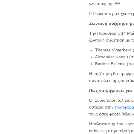
γλώσσες της ΕΕ.
>
Περισσότερα σχετικά μ
Ζωντανή συζήτηση με
Την Παρασκευή, 14 Μαΐο
ζωντανή συζήτηση με τ
Thomas Vinterberg 
Alexander Nanau (σκ
Bartosz Bielenia (π
Η συζήτηση θα πραγμα
συντονίζει ο αρχισυντά
Πώς να ψηφίσετε για
Οι Ευρωπαίοι πολίτες μ
αστέρια στην
πλατφόρμα
τους όσες φορές θέλου
Η τελευταία ημέρα ψηφο
επίσκεψη στην τελετή 