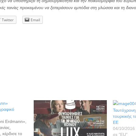
τόχο να υποστηρίξει τη δημιουργικότητα και την ποικιλομορφία του ευρω
κές ταινίες προκειμένου να ξεπεράσουν εμπόδια στη γλώσσα και τη διαν
Twitter
Email
ann»
γραφικό
Ταυτόχρονη
τουρκικής τ
Toni Erdmann»,
ΕΕ
ανίας,
04/10/2016
, κέρδισε το
σε "ΕU"