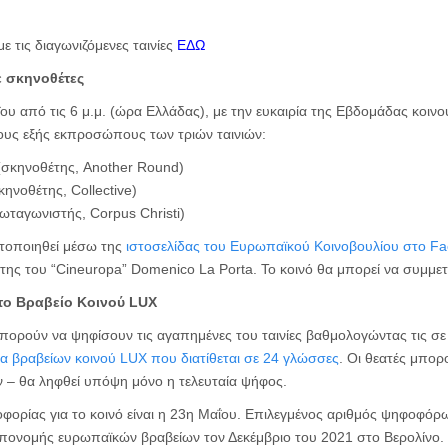
ε τις διαγωνιζόμενες ταινίες
ΕΔΩ
 σκηνοθέτες
υ από τις 6 μ.μ. (ώρα Ελλάδας), με την ευκαιρία της Εβδομάδας κοινού
ους εξής εκπροσώπους των τριών ταινιών:
(σκηνοθέτης, Another Round)
ηνοθέτης, Collective)
ρωταγωνιστής, Corpus Christi)
τοποιηθεί μέσω της
ιστοσελίδας του Ευρωπαϊκού Κοινοβουλίου στο F
κτης του “Cineuropa” Domenico La Porta. Το κοινό θα μπορεί να συμμε
 το Βραβείο Κοινού
LUX
πορούν να ψηφίσουν τις αγαπημένες του ταινίες βαθμολογώντας τις σε
 βραβείων κοινού LUX που διατίθεται σε 24 γλώσσες
. Οι θεατές μπο
ν – θα ληφθεί υπόψη μόνο η τελευταία ψήφος.
φορίας για το κοινό είναι η 23η Μαΐου. Επιλεγμένος αριθμός ψηφοφόρω
απονομής ευρωπαϊκών βραβείων τον Δεκέμβριο του 2021 στο Βερολίνο.