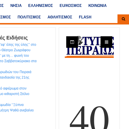
ΟΣ
ΝΗΣΙΑ
ΕΛΛΗΝΙΣΜΟΣ
ΕU/ΚΟΣΜΟΣ
ΚΟΙΝΩΝΙΑ
ΙΣΜΟΣ
ΠΟΛΙΤΙΣΜΟΣ
ΑΘΛΗΤΙΣΜΟΣ
FLASH
ές Ειδήσεις
εφ’ όλης της ύλης’’ στο
κό Θέατρο Ζωγράφου
’’ με τη… φωνή του
το Σαββατοκύριακο στα
ρωδιών του Πειραιά
 πανδαισία της 21ης
ικό αφιέρωμα στον
μο κιθαριστή Στέλιο
ωμωδία ‘’Ξύπνα
ημήτρη Ψαθά ανεβαίνει