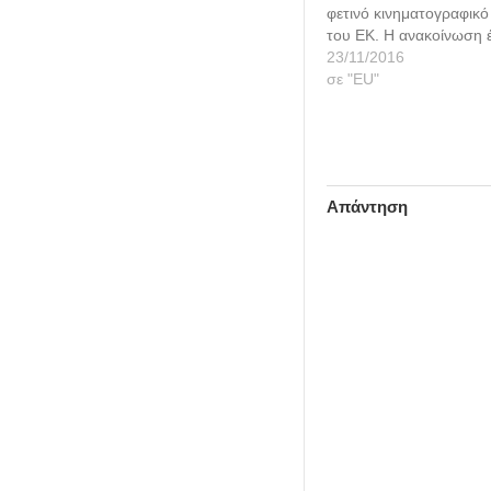
φετινό κινηματογραφικό
του ΕΚ. Η ανακοίνωση έ
Πρόεδρο του ΕΚ, Μάρτι
23/11/2016
πλαίσιο ειδικής τελετής
σε "ΕU"
ολομέλεια του Στρασβο
Τετάρτη 23/11. Η ταινία
πραγματεύεται τη σύνθ
μεταξύ ενός…
Απάντηση