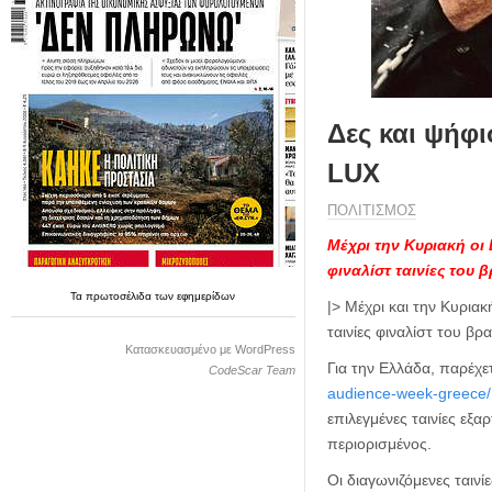
η
μ
ε
ρ
ί
δ
Δες και ψήφ
α
LUX
ΠΟΛΙΤΙΣΜΟΣ
Μέχρι την Κυριακή οι 
φιναλίστ ταινίες του 
Τα
πρωτοσέλιδα
των
εφημερίδων
|> Μέχρι και την Κυρια
ταινίες φιναλίστ του β
Κατασκευασμένο με WordPress
Για την Ελλάδα, παρέχ
CodeScar Team
audience-week-greece/
επιλεγμένες ταινίες εξα
περιορισμένος.
Οι διαγωνιζόμενες ταινί