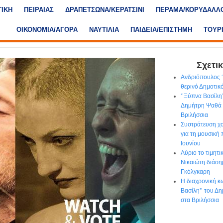
ΤΙΚΗ
ΠΕΙΡΑΙΑΣ
ΔΡΑΠΕΤΣΩΝΑ/ΚΕΡΑΤΣΙΝΙ
ΠΕΡΑΜΑ/ΚΟΡΥΔΑΛΛ
ΟΙΚΟΝΟΜΙΑ/ΑΓΟΡΑ
ΝΑΥΤΙΛΙΑ
ΠΑΙΔΕΙΑ/ΕΠΙΣΤΗΜΗ
ΤΟΥΡ
Σχετικ
Ανδριόπουλος ‘’
θερινό Δημοτι
‘’Ξύπνα Βασίλη
Δημήτρη Ψαθά 
Βριλήσσια
Συστράτευση χο
για τη μουσική
Ιουνίου
Αύριο το τιμητ
Νικαιώτη διάση
Γκόλγκαρη
Η διαχρονική κ
Βασίλη’’ του Δ
στα Βριλήσσια