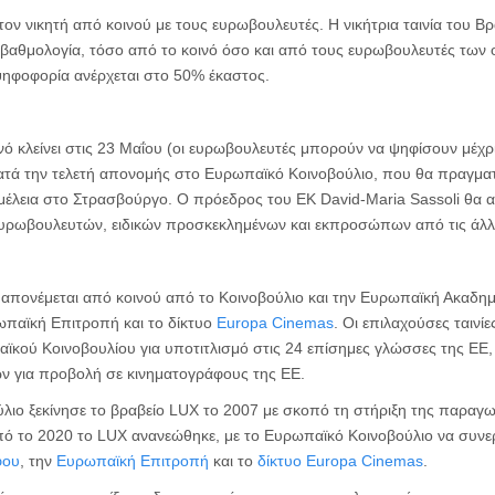
τον νικητή από κοινού με τους ευρωβουλευτές. Η νικήτρια ταινία του Βρ
 βαθμολογία, τόσο από το κοινό όσο και από τους ευρωβουλευτές των
ψηφοφορία ανέρχεται στο 50% έκαστος.
ό κλείνει στις 23 Μαΐου (οι ευρωβουλευτές μπορούν να ψηφίσουν μέχρι τ
κατά την τελετή απονομής στο Ευρωπαϊκό Κοινοβούλιο, που θα πραγματ
μέλεια στο Στρασβούργο. Ο πρόεδρος του ΕΚ David-Maria Sassoli θα α
ευρωβουλευτών, ειδικών προσκεκλημένων και εκπροσώπων από τις άλλε
απονέμεται από κοινού από το Κοινοβούλιο και την Ευρωπαϊκή Ακαδημ
ωπαϊκή Επιτροπή και το δίκτυο
Europa Cinemas
. Οι επιλαχούσες ταινί
κού Κοινοβουλίου για υποτιτλισμό στις 24 επίσημες γλώσσες της ΕΕ,
ν για προβολή σε κινηματογράφους της ΕΕ.
λιο ξεκίνησε το βραβείο LUX το 2007 με σκοπό τη στήριξη της παραγω
πό το 2020 το LUX ανανεώθηκε, με το Ευρωπαϊκό Κοινοβούλιο να συνερ
φου
, την
Ευρωπαϊκή Επιτροπή
και το
δίκτυο Europa Cinemas
.