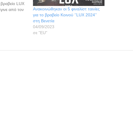
 βραβείο LUX
Ανακοινώθηκαν οι 5 φιναλίστ ταινίες
γινε από τον
για το βραβείο Κοινού ‘’LUX 2024’’
ν Σουλτς, στο
στη Βενετία
 στην
04/09/2023
ύργου, σήμερα
σε "ΕU"
ετη σχέση